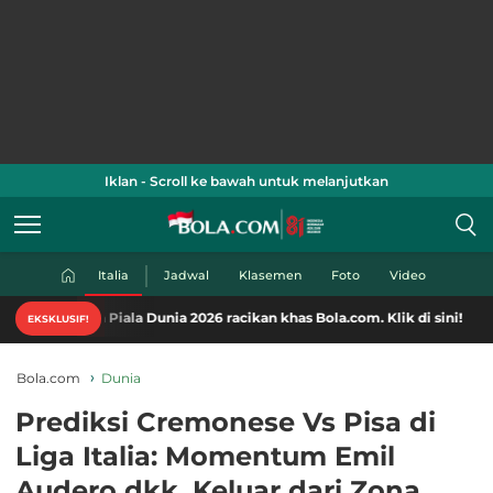
Iklan - Scroll ke bawah untuk melanjutkan
Italia
Jadwal
Klasemen
Foto
Video
iala Dunia 2026 racikan khas Bola.com. Klik di sini!
EKSKLUSIF!
Bola.com
Dunia
Prediksi Cremonese Vs Pisa di
Liga Italia: Momentum Emil
Audero dkk. Keluar dari Zona