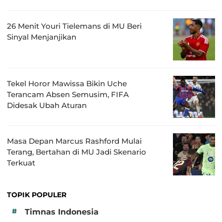
26 Menit Youri Tielemans di MU Beri
Sinyal Menjanjikan
Tekel Horor Mawissa Bikin Uche
Terancam Absen Semusim, FIFA
Didesak Ubah Aturan
Masa Depan Marcus Rashford Mulai
Terang, Bertahan di MU Jadi Skenario
Terkuat
TOPIK POPULER
#
Timnas Indonesia