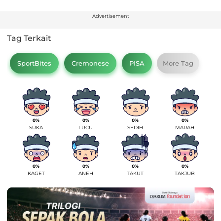
Advertisement
Tag Terkait
SportBites
Cremonese
PISA
More Tag
0%
0%
0%
0%
SUKA
LUCU
SEDIH
MARAH
0%
0%
0%
0%
KAGET
ANEH
TAKUT
TAKJUB