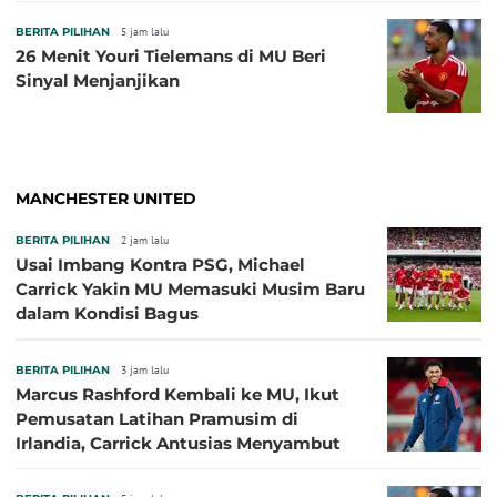
BERITA PILIHAN
5 jam lalu
26 Menit Youri Tielemans di MU Beri
Sinyal Menjanjikan
MANCHESTER UNITED
BERITA PILIHAN
2 jam lalu
Usai Imbang Kontra PSG, Michael
Carrick Yakin MU Memasuki Musim Baru
dalam Kondisi Bagus
BERITA PILIHAN
3 jam lalu
Marcus Rashford Kembali ke MU, Ikut
Pemusatan Latihan Pramusim di
Irlandia, Carrick Antusias Menyambut