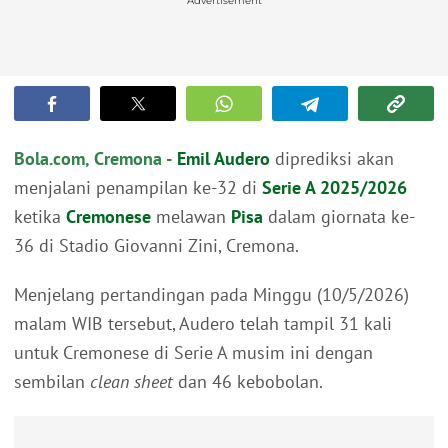
Advertisement
Bola.com, Cremona -
Emil Audero
diprediksi akan
menjalani penampilan ke-32 di
Serie A 2025/2026
ketika
Cremonese
melawan
Pisa
dalam giornata ke-
36 di Stadio Giovanni Zini, Cremona.
Menjelang pertandingan pada Minggu (10/5/2026)
malam WIB tersebut, Audero telah tampil 31 kali
untuk Cremonese di Serie A musim ini dengan
sembilan
clean sheet
dan 46 kebobolan.