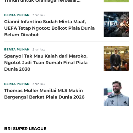
Triliun untuk Olahraga Terbesar
Sepanjang Sejarah
BERITA PILIHAN
2 hari lalu
Gianni Infantino Sudah Minta Maaf,
UEFA Tetap Ngotot: Boikot Piala Dunia
Belum Dicabut
BERITA PILIHAN
2 hari lalu
Spanyol Tak Mau Kalah dari Maroko,
Ngotot Jadi Tuan Rumah Final Piala
Dunia 2030
BERITA PILIHAN
2 hari lalu
Thomas Muller Menilai MLS Makin
Bergengsi Berkat Piala Dunia 2026
BRI SUPER LEAGUE