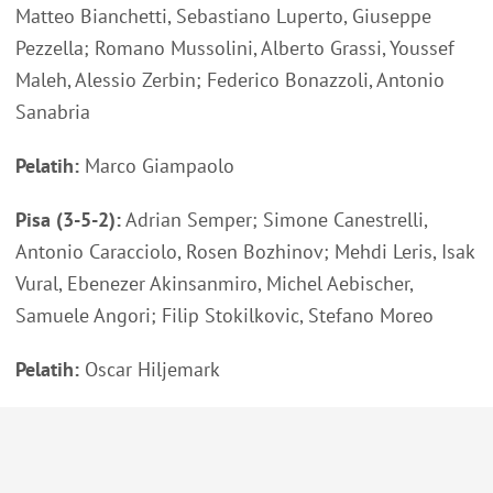
Matteo Bianchetti, Sebastiano Luperto, Giuseppe
Pezzella; Romano Mussolini, Alberto Grassi, Youssef
Maleh, Alessio Zerbin; Federico Bonazzoli, Antonio
Sanabria
Pelatih:
Marco Giampaolo
Pisa (3-5-2):
Adrian Semper; Simone Canestrelli,
Antonio Caracciolo, Rosen Bozhinov; Mehdi Leris, Isak
Vural, Ebenezer Akinsanmiro, Michel Aebischer,
Samuele Angori; Filip Stokilkovic, Stefano Moreo
Pelatih:
Oscar Hiljemark