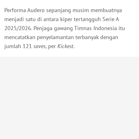
Performa Audero sepanjang musim membuatnya
menjadi satu di antara kiper tertangguh Serie A
2025/2026. Penjaga gawang Timnas Indonesia itu
mencatatkan penyelamantan terbanyak dengan
jumlah 121
saves
, per
Kickest
.