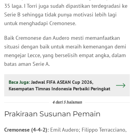
35 laga. I Torri juga sudah dipastikan terdegradasi ke
Serie B sehingga tidak punya motivasi lebih lagi
untuk menghadapi Cremonese.
Baik Cremonese dan Audero mesti memanfaatkan
situasi dengan baik untuk meraih kemenangan demi
mengejar Lecce, yang berselisih empat angka, dalam
batas aman Serie A.
Baca Juga:
Jadwal FIFA ASEAN Cup 2026,
Kesempatan Timnas Indonesia Perbaiki Peringkat
4 dari 5 halaman
Prakiraan Susunan Pemain
Cremonese (4-4-2):
Emil Audero; Filippo Terracciano,