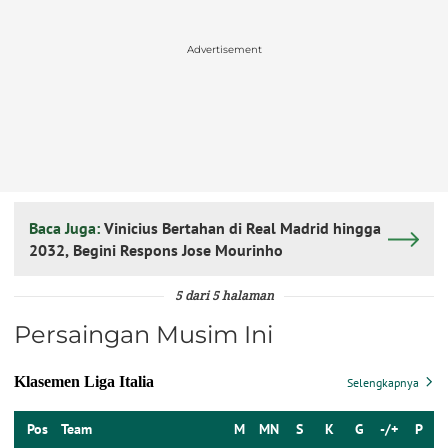
Advertisement
Baca Juga:
Vinicius Bertahan di Real Madrid hingga
2032, Begini Respons Jose Mourinho
5 dari 5 halaman
Persaingan Musim Ini