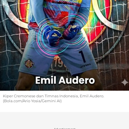
Kiper Cremonese dan Timnas Indonesia, Emil Audero.
(Bola.com/Ario Yosia/Gemini AI)