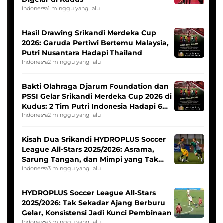
Indonesia
1 minggu yang lalu
Hasil Drawing Srikandi Merdeka Cup
2026: Garuda Pertiwi Bertemu Malaysia,
Putri Nusantara Hadapi Thailand
Indonesia
2 minggu yang lalu
Bakti Olahraga Djarum Foundation dan
PSSI Gelar Srikandi Merdeka Cup 2026 di
Kudus: 2 Tim Putri Indonesia Hadapi 6
Tim Asia
Indonesia
2 minggu yang lalu
Kisah Dua Srikandi HYDROPLUS Soccer
League All-Stars 2025/2026: Asrama,
Sarung Tangan, dan Mimpi yang Tak
Pernah Padam
Indonesia
3 minggu yang lalu
HYDROPLUS Soccer League All-Stars
2025/2026: Tak Sekadar Ajang Berburu
Gelar, Konsistensi Jadi Kunci Pembinaan
Indonesia
3 minggu yang lalu