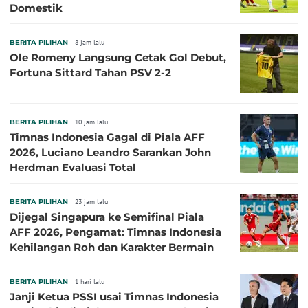
Domestik
BERITA PILIHAN
8 jam lalu
Ole Romeny Langsung Cetak Gol Debut,
Fortuna Sittard Tahan PSV 2-2
BERITA PILIHAN
10 jam lalu
Timnas Indonesia Gagal di Piala AFF
2026, Luciano Leandro Sarankan John
Herdman Evaluasi Total
BERITA PILIHAN
23 jam lalu
Dijegal Singapura ke Semifinal Piala
AFF 2026, Pengamat: Timnas Indonesia
Kehilangan Roh dan Karakter Bermain
BERITA PILIHAN
1 hari lalu
Janji Ketua PSSI usai Timnas Indonesia