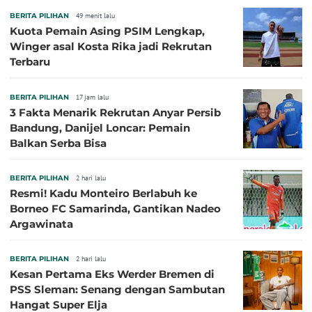
BERITA PILIHAN
49 menit lalu
Kuota Pemain Asing PSIM Lengkap,
Winger asal Kosta Rika jadi Rekrutan
Terbaru
BERITA PILIHAN
17 jam lalu
3 Fakta Menarik Rekrutan Anyar Persib
Bandung, Danijel Loncar: Pemain
Balkan Serba Bisa
BERITA PILIHAN
2 hari lalu
Resmi! Kadu Monteiro Berlabuh ke
Borneo FC Samarinda, Gantikan Nadeo
Argawinata
BERITA PILIHAN
2 hari lalu
Kesan Pertama Eks Werder Bremen di
PSS Sleman: Senang dengan Sambutan
Hangat Super Elja