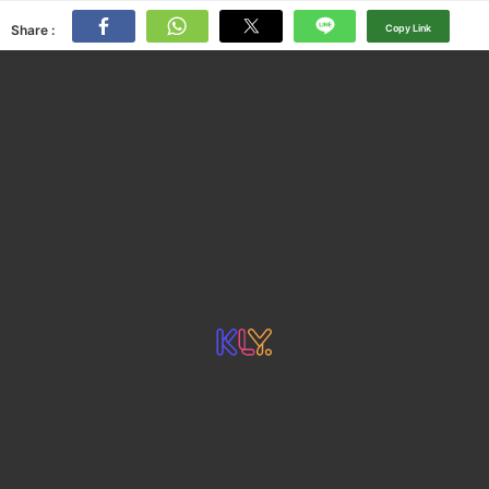
Share :
Copy Link