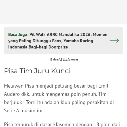
Baca Juga:
Pit Walk ARRC Mandalika 2026: Momen
yang Paling Ditunggu Fans, Yamaha Racing
Indonesia Bagi-bagi Doorprize
3 dari 5 halaman
Pisa Tim Juru Kunci
Melawan Pisa menjadi peluang besar bagi Emil
Audero dkk. untuk mengemas poin penuh. Tim
berjuluk I Torri itu adalah klub paling pesakitan di
Serie A musim ini.
Pisa terpuruk di dasar klasemen dengan 18 poin dari