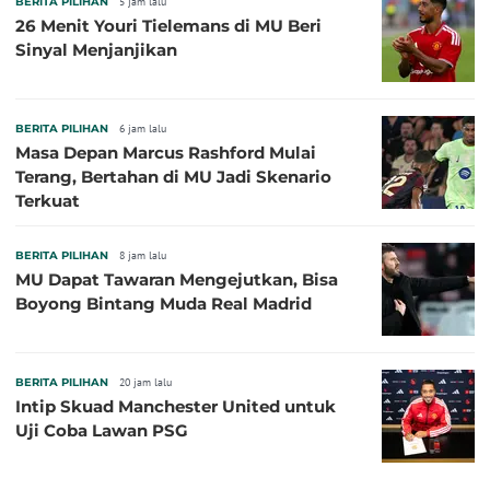
BERITA PILIHAN
5 jam lalu
26 Menit Youri Tielemans di MU Beri
Sinyal Menjanjikan
BERITA PILIHAN
6 jam lalu
Masa Depan Marcus Rashford Mulai
Terang, Bertahan di MU Jadi Skenario
Terkuat
BERITA PILIHAN
8 jam lalu
MU Dapat Tawaran Mengejutkan, Bisa
Boyong Bintang Muda Real Madrid
BERITA PILIHAN
20 jam lalu
Intip Skuad Manchester United untuk
Uji Coba Lawan PSG