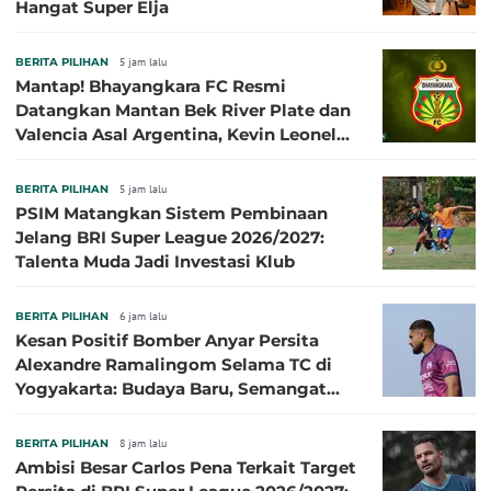
Hangat Super Elja
BERITA PILIHAN
5 jam lalu
Mantap! Bhayangkara FC Resmi
Datangkan Mantan Bek River Plate dan
Valencia Asal Argentina, Kevin Leonel
Sibille
BERITA PILIHAN
5 jam lalu
PSIM Matangkan Sistem Pembinaan
Jelang BRI Super League 2026/2027:
Talenta Muda Jadi Investasi Klub
BERITA PILIHAN
6 jam lalu
Kesan Positif Bomber Anyar Persita
Alexandre Ramalingom Selama TC di
Yogyakarta: Budaya Baru, Semangat
Baru!
BERITA PILIHAN
8 jam lalu
Ambisi Besar Carlos Pena Terkait Target