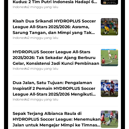
Kudus: 2 Tim Putri Indonesia Hadapi 6
Tim Asia
Indonesia
2 minggu yang lalu
Kisah Dua Srikandi HYDROPLUS Soccer
League All-Stars 2025/2026: Asrama,
Sarung Tangan, dan Mimpi yang Tak
Pernah Padam
Indonesia
2 minggu yang lalu
HYDROPLUS Soccer League All-Stars
2025/2026: Tak Sekadar Ajang Berburu
Gelar, Konsistensi Jadi Kunci Pembinaan
Indonesia
2 minggu yang lalu
Dua Jalan, Satu Tujuan: Pengalaman
Inspiratif 2 Pemain HYDROPLUS Soccer
League All-Stars 2025/2026 Mengikuti
Seleksi Timnas Indonesia Putri
Indonesia
2 minggu yang lalu
Sepak Terjang Albianca Raula di
HYDROPLUS Soccer League: Menemukan
Jalan untuk Mengejar Mimpi ke Timnas