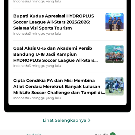
Indonesia Putri
Indonesia
3 minggu yang lalu
Bupati Kudus Apresiasi HYDROPLUS
Soccer League All-Stars 2025/2026:
Selaras Visi Sports Tourism
Indonesia
3 minggu yang lalu
Goal Aksis U-15 dan Akademi Persib
Bandung U-18 Jadi Kampiun
HYDROPLUS Soccer League All-Stars
2025/2026
Indonesia
3 minggu yang lalu
Cipta Cendikia FA dan Misi Membina
Atlet Cerdas: Merekrut Banyak Lulusan
MilkLife Soccer Challenge dan Tampil di
HYDROPLUS Soccer League
Indonesia
3 minggu yang lalu
Lihat Selengkapnya