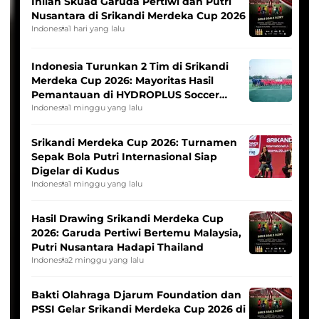
Inilah Skuad Garuda Pertiwi dan Putri
Nusantara di Srikandi Merdeka Cup 2026
Indonesia
1 hari yang lalu
Indonesia Turunkan 2 Tim di Srikandi
Merdeka Cup 2026: Mayoritas Hasil
Pemantauan di HYDROPLUS Soccer
League
Indonesia
1 minggu yang lalu
Srikandi Merdeka Cup 2026: Turnamen
Sepak Bola Putri Internasional Siap
Digelar di Kudus
Indonesia
1 minggu yang lalu
Hasil Drawing Srikandi Merdeka Cup
2026: Garuda Pertiwi Bertemu Malaysia,
Putri Nusantara Hadapi Thailand
Indonesia
2 minggu yang lalu
Bakti Olahraga Djarum Foundation dan
PSSI Gelar Srikandi Merdeka Cup 2026 di