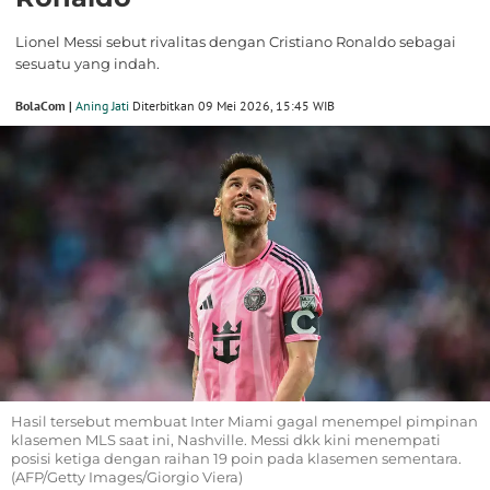
Lionel Messi sebut rivalitas dengan Cristiano Ronaldo sebagai
sesuatu yang indah.
BolaCom |
Aning Jati
Diterbitkan 09 Mei 2026, 15:45 WIB
Hasil tersebut membuat Inter Miami gagal menempel pimpinan
klasemen MLS saat ini, Nashville. Messi dkk kini menempati
posisi ketiga dengan raihan 19 poin pada klasemen sementara.
(AFP/Getty Images/Giorgio Viera)