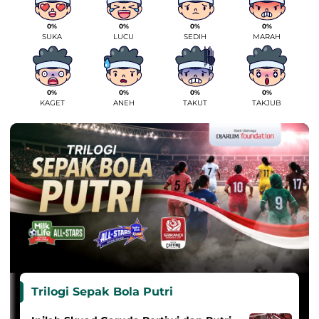
0%
0%
0%
0%
SUKA
LUCU
SEDIH
MARAH
0%
0%
0%
0%
KAGET
ANEH
TAKUT
TAKJUB
Trilogi Sepak Bola Putri