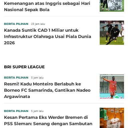
Kemenangan atas Inggris sebagai Hari
Nasional Sepak Bola
BERITA PILIHAN
23 jam lalu
Kanada Suntik CAD 1 Miliar untuk
Infrastruktur Olahraga Usai Piala Dunia
2026
BRI SUPER LEAGUE
BERITA PILIHAN
5 jam lalu
Resmi! Kadu Monteiro Berlabuh ke
Borneo FC Samarinda, Gantikan Nadeo
Argawinata
BERITA PILIHAN
5 jam lalu
Kesan Pertama Eks Werder Bremen di
PSS Sleman: Senang dengan Sambutan