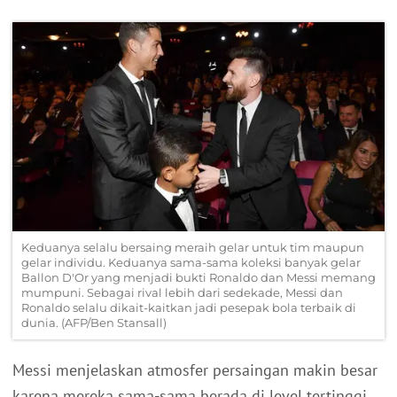
Keduanya selalu bersaing meraih gelar untuk tim maupun
gelar individu. Keduanya sama-sama koleksi banyak gelar
Ballon D'Or yang menjadi bukti Ronaldo dan Messi memang
mumpuni. Sebagai rival lebih dari sedekade, Messi dan
Ronaldo selalu dikait-kaitkan jadi pesepak bola terbaik di
dunia. (AFP/Ben Stansall)
Messi menjelaskan atmosfer persaingan makin besar
karena mereka sama-sama berada di level tertinggi