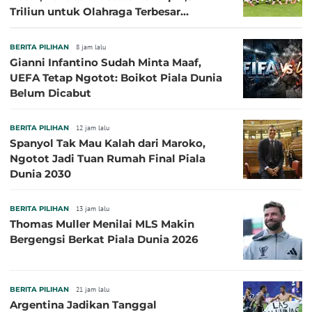
Triliun untuk Olahraga Terbesar
Sepanjang Sejarah
BERITA PILIHAN
8 jam lalu
Gianni Infantino Sudah Minta Maaf,
UEFA Tetap Ngotot: Boikot Piala Dunia
Belum Dicabut
BERITA PILIHAN
12 jam lalu
Spanyol Tak Mau Kalah dari Maroko,
Ngotot Jadi Tuan Rumah Final Piala
Dunia 2030
BERITA PILIHAN
13 jam lalu
Thomas Muller Menilai MLS Makin
Bergengsi Berkat Piala Dunia 2026
BERITA PILIHAN
21 jam lalu
Argentina Jadikan Tanggal