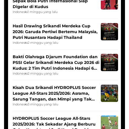
Sepak Bola Putri Internasional Siap
Digelar di Kudus
Indonesia
1 minggu yang lalu
Hasil Drawing Srikandi Merdeka Cup
2026: Garuda Pertiwi Bertemu Malaysia,
Putri Nusantara Hadapi Thailand
Indonesia
2 minggu yang lalu
Bakti Olahraga Djarum Foundation dan
PSSI Gelar Srikandi Merdeka Cup 2026 di
Kudus: 2 Tim Putri Indonesia Hadapi 6
Tim Asia
Indonesia
2 minggu yang lalu
Kisah Dua Srikandi HYDROPLUS Soccer
League All-Stars 2025/2026: Asrama,
Sarung Tangan, dan Mimpi yang Tak
Pernah Padam
Indonesia
3 minggu yang lalu
HYDROPLUS Soccer League All-Stars
2025/2026: Tak Sekadar Ajang Berburu