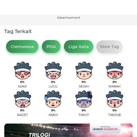
Advertisement
Tag Terkait
Cremonese
PISA
Liga Italia
More Tag
0%
0%
0%
0%
SUKA
LUCU
SEDIH
MARAH
0%
0%
0%
0%
KAGET
ANEH
TAKUT
TAKJUB