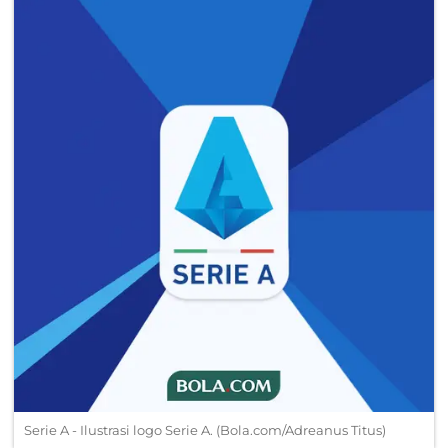
Serie A - Ilustrasi logo Serie A. (Bola.com/Adreanus Titus)