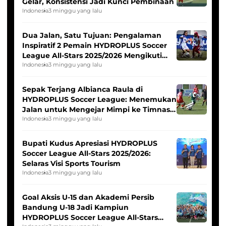
Gelar, Konsistensi Jadi Kunci Pembinaan
Indonesia
3 minggu yang lalu
Dua Jalan, Satu Tujuan: Pengalaman
Inspiratif 2 Pemain HYDROPLUS Soccer
League All-Stars 2025/2026 Mengikuti
Seleksi Timnas Indonesia Putri
Indonesia
3 minggu yang lalu
Sepak Terjang Albianca Raula di
HYDROPLUS Soccer League: Menemukan
Jalan untuk Mengejar Mimpi ke Timnas
Indonesia Putri
Indonesia
3 minggu yang lalu
Bupati Kudus Apresiasi HYDROPLUS
Soccer League All-Stars 2025/2026:
Selaras Visi Sports Tourism
Indonesia
3 minggu yang lalu
Goal Aksis U-15 dan Akademi Persib
Bandung U-18 Jadi Kampiun
HYDROPLUS Soccer League All-Stars