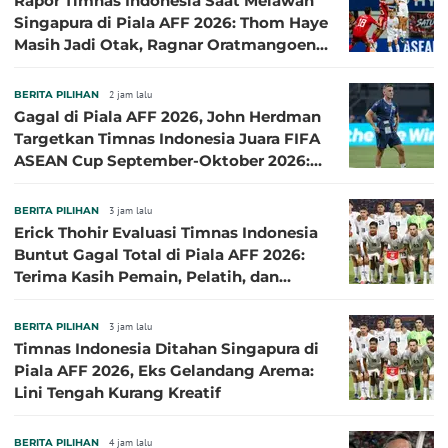
Rapor Timnas Indonesia Saat Melawan
Singapura di Piala AFF 2026: Thom Haye
Masih Jadi Otak, Ragnar Oratmangoen
Lumayan
BERITA PILIHAN
2 jam lalu
Gagal di Piala AFF 2026, John Herdman
Targetkan Timnas Indonesia Juara FIFA
ASEAN Cup September-Oktober 2026:
Sudah di Depan Mata
BERITA PILIHAN
3 jam lalu
Erick Thohir Evaluasi Timnas Indonesia
Buntut Gagal Total di Piala AFF 2026:
Terima Kasih Pemain, Pelatih, dan
Ofisial
BERITA PILIHAN
3 jam lalu
Timnas Indonesia Ditahan Singapura di
Piala AFF 2026, Eks Gelandang Arema:
Lini Tengah Kurang Kreatif
BERITA PILIHAN
4 jam lalu