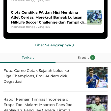
2025/2026
Indonesia
3 minggu yang lalu
Cipta Cendikia FA dan Misi Membina
Atlet Cerdas: Merekrut Banyak Lulusan
MilkLife Soccer Challenge dan Tampil di
HYDROPLUS Soccer League
Indonesia
3 minggu yang lalu
Lihat Selengkapnya
Terkait
Kredit
1
Foto: Como Cetak Sejarah Lolos ke
Liga Champions, Emil Audero dkk.
Degradasi
Rapor Pemain Timnas Indonesia di
Eropa Tadi Malam: Maarten Paes Jadi
Pahlawan, Bang Jay Cedera, Timnya