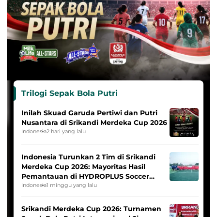
Trilogi Sepak Bola Putri
Inilah Skuad Garuda Pertiwi dan Putri
Nusantara di Srikandi Merdeka Cup 2026
Indonesia
2 hari yang lalu
Indonesia Turunkan 2 Tim di Srikandi
Merdeka Cup 2026: Mayoritas Hasil
Pemantauan di HYDROPLUS Soccer
League
Indonesia
1 minggu yang lalu
Srikandi Merdeka Cup 2026: Turnamen