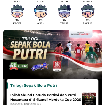
SUKA
LUCU
SEDIH
MARAH
0%
0%
0%
0%
KAGET
ANEH
TAKUT
TAKJUB
Trilogi Sepak Bola Putri
Inilah Skuad Garuda Pertiwi dan Putri
Nusantara di Srikandi Merdeka Cup 2026
Indonesia
1 hari yang lalu