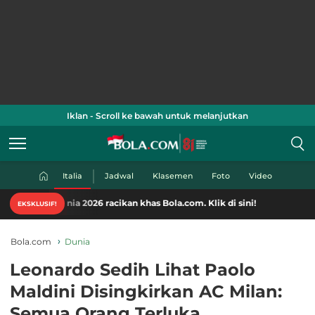
Iklan - Scroll ke bawah untuk melanjutkan
Italia
Jadwal
Klasemen
Foto
Video
a 2026 racikan khas Bola.com. Klik di sini!
EKSKLUSIF!
Bola.com
Dunia
Leonardo Sedih Lihat Paolo
Maldini Disingkirkan AC Milan:
Semua Orang Terluka