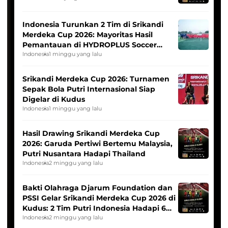
Indonesia Turunkan 2 Tim di Srikandi
Merdeka Cup 2026: Mayoritas Hasil
Pemantauan di HYDROPLUS Soccer
League
Indonesia
1 minggu yang lalu
Srikandi Merdeka Cup 2026: Turnamen
Sepak Bola Putri Internasional Siap
Digelar di Kudus
Indonesia
1 minggu yang lalu
Hasil Drawing Srikandi Merdeka Cup
2026: Garuda Pertiwi Bertemu Malaysia,
Putri Nusantara Hadapi Thailand
Indonesia
2 minggu yang lalu
Bakti Olahraga Djarum Foundation dan
PSSI Gelar Srikandi Merdeka Cup 2026 di
Kudus: 2 Tim Putri Indonesia Hadapi 6
Tim Asia
Indonesia
2 minggu yang lalu