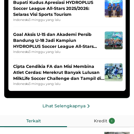
Bupati Kudus Apresiasi HYDROPLUS
Soccer League All-Stars 2025/2026:
Selaras Visi Sports Tourism
Indonesia
3 minggu yang lalu
Goal Aksis U-15 dan Akademi Persib
Bandung U-18 Jadi Kampiun
HYDROPLUS Soccer League All-Stars
2025/2026
Indonesia
3 minggu yang lalu
Cipta Cendikia FA dan Misi Membina
Atlet Cerdas: Merekrut Banyak Lulusan
MilkLife Soccer Challenge dan Tampil di
HYDROPLUS Soccer League
Indonesia
3 minggu yang lalu
Lihat Selengkapnya
Terkait
Kredit
1