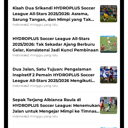
Kisah Dua Srikandi HYDROPLUS Soccer
League All-Stars 2025/2026: Asrama,
Sarung Tangan, dan Mimpi yang Tak
Pernah Padam
Indonesia
2 minggu yang lalu
HYDROPLUS Soccer League All-Stars
2025/2026: Tak Sekadar Ajang Berburu
Gelar, Konsistensi Jadi Kunci Pembinaan
Indonesia
2 minggu yang lalu
Dua Jalan, Satu Tujuan: Pengalaman
Inspiratif 2 Pemain HYDROPLUS Soccer
League All-Stars 2025/2026 Mengikuti
Seleksi Timnas Indonesia Putri
Indonesia
3 minggu yang lalu
Sepak Terjang Albianca Raula di
HYDROPLUS Soccer League: Menemukan
Jalan untuk Mengejar Mimpi ke Timnas
Indonesia Putri
Indonesia
3 minggu yang lalu