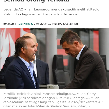
Legenda AC Milan, Leonardo, mengaku sedih melihat Paolo
Maldini tak lagi menjadi bagian dari I Rossoneri.
BolaCom |
Rizki Hidayat
Diterbitkan 12 Mei 2026, 05:15 WIB
Pemilik RedBird Capital Partners sekaligus AC Milan, Gerry
Cardinale (kiri) berbicara dengan Direktur Olahraga AC Milan,
Paolo Maldini saat laga lanjutan Liga Italia 2022/2023 antara AC
Milan melawan Inter Milan di Stadion San Siro, Milan, 3