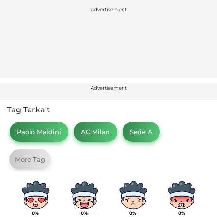
Advertisement
Advertisement
Tag Terkait
Paolo Maldini
AC Milan
Serie A
More Tag
0%
0%
0%
0%