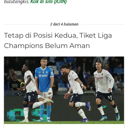
bulutangkis.
Klik di sini (JOIN)
2 dari 4 halaman
Tetap di Posisi Kedua, Tiket Liga
Champions Belum Aman