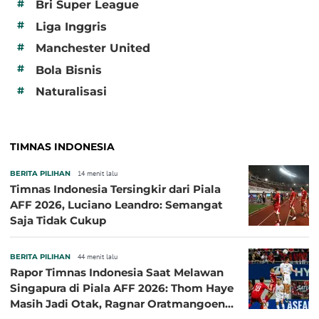
#
Bri Super League
#
Liga Inggris
#
Manchester United
#
Bola Bisnis
#
Naturalisasi
TIMNAS INDONESIA
BERITA PILIHAN
14 menit lalu
Timnas Indonesia Tersingkir dari Piala
AFF 2026, Luciano Leandro: Semangat
Saja Tidak Cukup
BERITA PILIHAN
44 menit lalu
Rapor Timnas Indonesia Saat Melawan
Singapura di Piala AFF 2026: Thom Haye
Masih Jadi Otak, Ragnar Oratmangoen