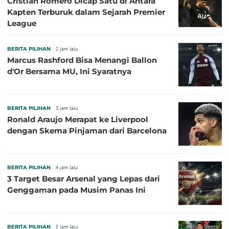
Cristian Romero Dicap Satu di Antara
Kapten Terburuk dalam Sejarah Premier
League
BERITA PILIHAN
2 jam lalu
Marcus Rashford Bisa Menangi Ballon
d'Or Bersama MU, Ini Syaratnya
BERITA PILIHAN
3 jam lalu
Ronald Araujo Merapat ke Liverpool
dengan Skema Pinjaman dari Barcelona
BERITA PILIHAN
4 jam lalu
3 Target Besar Arsenal yang Lepas dari
Genggaman pada Musim Panas Ini
BERITA PILIHAN
5 jam lalu