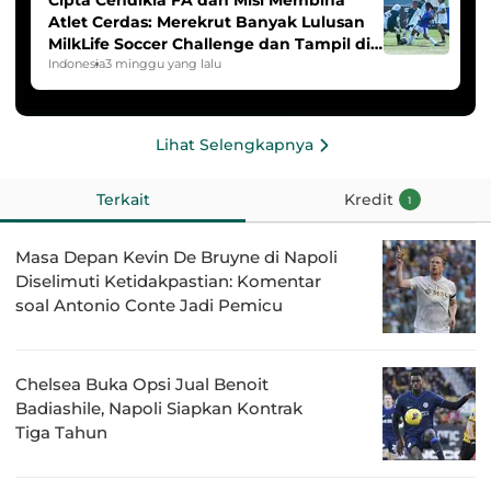
Cipta Cendikia FA dan Misi Membina
Atlet Cerdas: Merekrut Banyak Lulusan
MilkLife Soccer Challenge dan Tampil di
HYDROPLUS Soccer League
Indonesia
3 minggu yang lalu
Lihat Selengkapnya
Terkait
Kredit
1
Masa Depan Kevin De Bruyne di Napoli
Diselimuti Ketidakpastian: Komentar
soal Antonio Conte Jadi Pemicu
Chelsea Buka Opsi Jual Benoit
Badiashile, Napoli Siapkan Kontrak
Tiga Tahun