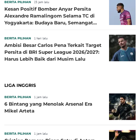
BERITA PILIHAN
23 jam lalu
Kesan Positif Bomber Anyar Persita
Alexandre Ramalingom Selama TC di
Yogyakarta: Budaya Baru, Semangat
Baru!
BERITA PILIHAN
1 hari lalu
Ambisi Besar Carlos Pena Terkait Target
Persita di BRI Super League 2026/2027:
Harus Lebih Baik dari Musim Lalu
LIGA INGGRIS
BERITA PILIHAN
1 jam lalu
6 Bintang yang Menolak Arsenal Era
Mikel Arteta
BERITA PILIHAN
1 jam lalu