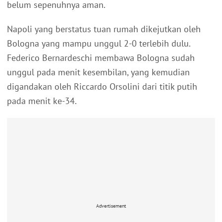
belum sepenuhnya aman.
Napoli yang berstatus tuan rumah dikejutkan oleh
Bologna yang mampu unggul 2-0 terlebih dulu.
Federico Bernardeschi membawa Bologna sudah
unggul pada menit kesembilan, yang kemudian
digandakan oleh Riccardo Orsolini dari titik putih
pada menit ke-34.
Advertisement