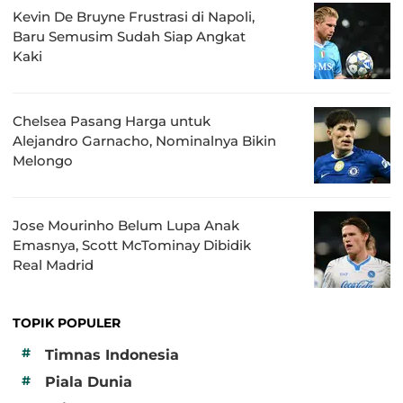
Kevin De Bruyne Frustrasi di Napoli,
Baru Semusim Sudah Siap Angkat
Kaki
Chelsea Pasang Harga untuk
Alejandro Garnacho, Nominalnya Bikin
Melongo
Jose Mourinho Belum Lupa Anak
Emasnya, Scott McTominay Dibidik
Real Madrid
TOPIK POPULER
#
Timnas Indonesia
#
Piala Dunia