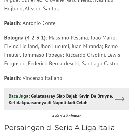
Hojlund, Alisson Santos
Pelatih:
Antonio Conte
Bologna (4-2-3-1):
Massimo Pessina; Joao Mario,
Eivind Helland, Jhon Lucumi, Juan Miranda; Remo
Freuler, Tommaso Pobega; Riccardo Orsolini, Lewis
Ferguson, Federico Bernardeschi; Santiago Castro
Pelatih:
Vincenzo Italiano
Baca Juga:
Galatasaray Siap Bajak Kevin De Bruyne,
Ketidakpuasannya di Napoli Jadi Celah
4 dari 4 halaman
Persaingan di Serie A Liga Italia