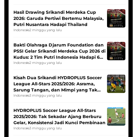
Hasil Drawing Srikandi Merdeka Cup
2026: Garuda Pertiwi Bertemu Malaysia,
Putri Nusantara Hadapi Thailand
Indonesia
2 minggu yang lalu
Bakti Olahraga Djarum Foundation dan
PSSI Gelar Srikandi Merdeka Cup 2026 di
Kudus: 2 Tim Putri Indonesia Hadapi 6
Tim Asia
Indonesia
2 minggu yang lalu
Kisah Dua Srikandi HYDROPLUS Soccer
League All-Stars 2025/2026: Asrama,
Sarung Tangan, dan Mimpi yang Tak
Pernah Padam
Indonesia
3 minggu yang lalu
HYDROPLUS Soccer League All-Stars
2025/2026: Tak Sekadar Ajang Berburu
Gelar, Konsistensi Jadi Kunci Pembinaan
Indonesia
3 minggu yang lalu