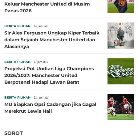
Keluar Manchester United di Musim
Panas 2026
BERITA PILIHAN
14 jam lalu
Sir Alex Ferguson Ungkap Kiper Terbaik
dalam Sejarah Manchester United dan
Alasannya
BERITA PILIHAN
17 jam lalu
Proyeksi Pot Undian Liga Champions
2026/2027: Manchester United
Berpotensi Hadapi Lawan Berat
BERITA PILIHAN
21 jam lalu
MU Siapkan Opsi Cadangan jika Gagal
Merekrut Lewis Hall
SOROT