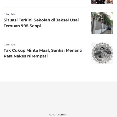
1 hari lalu
Situasi Terkini Sekolah di Jaksel Usai
Temuan 995 Senpi
1 hari lalu
Tak Cukup Minta Maaf, Sanksi Menanti
Para Nakes Nirempati
Advertisement