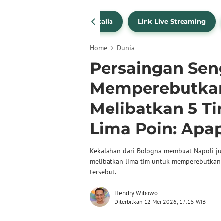
SportBites
Liga Italia
Link Live Streaming
Home
Dunia
Persaingan Seng
Memperebutkan 
Melibatkan 5 T
Lima Poin: Apap
Kekalahan dari Bologna membuat Napoli ju
melibatkan lima tim untuk memperebutkan ti
tersebut.
Hendry Wibowo
Diterbitkan 12 Mei 2026, 17:15 WIB