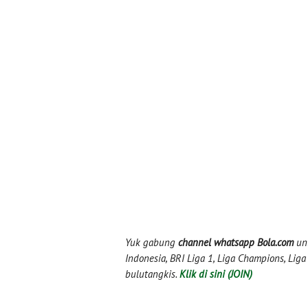
Yuk gabung
channel whatsapp Bola.com
unt
Indonesia, BRI Liga 1, Liga Champions, Liga I
bulutangkis.
Klik di sini (JOIN)