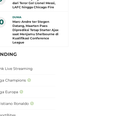
dari Teror Gol Lionel Messi,
LAFC hingga Chicago Fire
DUNIA
10
Marc-Andre ter Stegen
Datang, Maarten Paes
Diprediksi Tetap Starter Ajax
saat Menjamu Shelbourne di
Kualifikasi Conference
League
ENDING
ink Live Streaming
iga Champions
iga Europa
ristiano Ronaldo
portBites