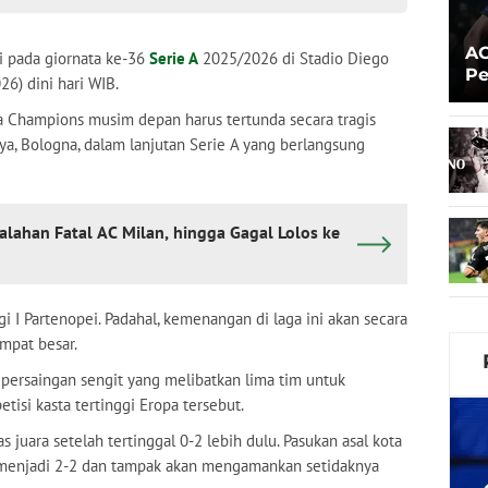
AC
ji pada giornata ke-36
Serie A
2025/2026 di Stadio Diego
Pe
6) dini hari WIB.
Pr
a Champions musim depan harus tertunda secara tragis
a, Bologna, dalam lanjutan Serie A yang berlangsung
lahan Fatal AC Milan, hingga Gagal Lolos ke
gi I Partenopei. Padahal, kemenangan di laga ini akan secara
mpat besar.
n persaingan sengit yang melibatkan lima tim untuk
tisi kasta tertinggi Eropa tersebut.
juara setelah tertinggal 0-2 lebih dulu. Pasukan asal kota
menjadi 2-2 dan tampak akan mengamankan setidaknya