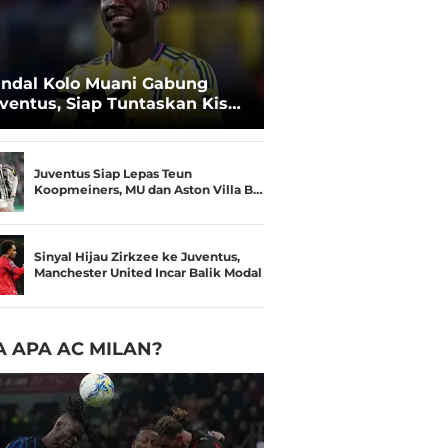
ndal Kolo Muani Gabung
ventus, Siap Tuntaskan Kisah
ng Tertunda!
Juventus Siap Lepas Teun
Koopmeiners, MU dan Aston Villa B…
Sinyal Hijau Zirkzee ke Juventus,
Manchester United Incar Balik Modal
 APA AC MILAN?