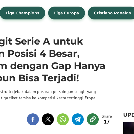
Liga Champions
Liga Europa
Cristiano Ronaldo
it Serie A untuk
Posisi 4 Besar,
im dengan Gap Hanya
un Bisa Terjadi!
stru terjebak dalam pusaran persaingan sengit yang
ga tiket tersisa ke kompetisi kasta tertinggi Eropa
UP
17