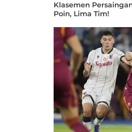
Klasemen Persaingan
Poin, Lima Tim!