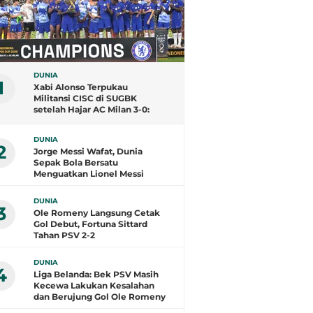
DUNIA
1
Xabi Alonso Terpukau
Militansi CISC di SUGBK
setelah Hajar AC Milan 3-0:
Tribune Biru Sangat Berisik,
Milanisti juga
DUNIA
2
Jorge Messi Wafat, Dunia
Sepak Bola Bersatu
Menguatkan Lionel Messi
DUNIA
3
Ole Romeny Langsung Cetak
Gol Debut, Fortuna Sittard
Tahan PSV 2-2
DUNIA
4
Liga Belanda: Bek PSV Masih
Kecewa Lakukan Kesalahan
dan Berujung Gol Ole Romeny