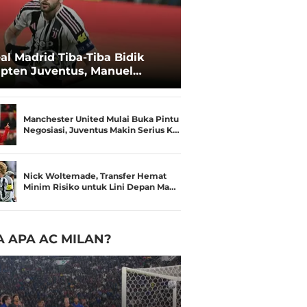
al Madrid Tiba-Tiba Bidik
pten Juventus, Manuel
catelli
Manchester United Mulai Buka Pintu
Negosiasi, Juventus Makin Serius K…
Nick Woltemade, Transfer Hemat
Minim Risiko untuk Lini Depan Ma…
 APA AC MILAN?