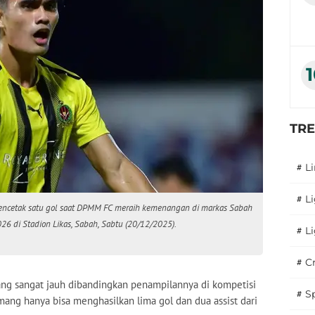
TR
#
L
#
L
encetak satu gol saat DPMM FC meraih kemenangan di markas Sabah
6 di Stadion Likas, Sabah, Sabtu (20/12/2025).
#
L
#
C
ng sangat jauh dibandingkan penampilannya di kompetisi
#
S
ang hanya bisa menghasilkan lima gol dan dua assist dari