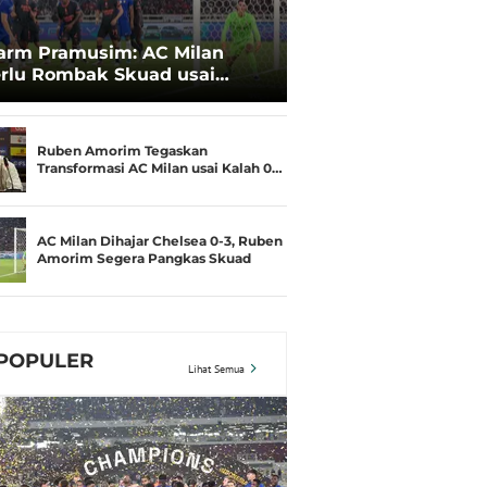
arm Pramusim: AC Milan
rlu Rombak Skuad usai
lah 0-3 dari Chelsea
Ruben Amorim Tegaskan
Transformasi AC Milan usai Kalah 0…
AC Milan Dihajar Chelsea 0-3, Ruben
Amorim Segera Pangkas Skuad
POPULER
Lihat Semua