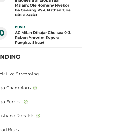
Indonesia di Eropa Tadi
Malam: Ole Romeny Nyekor
ke Gawang PSV, Nathan Tjoe
Bikin Assist
DUNIA
10
AC Milan Dihajar Chelsea 0-3,
Ruben Amorim Segera
Pangkas Skuad
ENDING
ink Live Streaming
iga Champions
iga Europa
ristiano Ronaldo
portBites