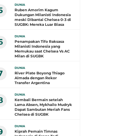
DUNIA
5
Ruben Amorim Kagum
Dukungan Milanisti Indonesia
meski Dibantai Chelsea 0-3 di
SUGBK: Mereka Luar Biasa
DUNIA
6
Penampakan Tifo Raksasa
Milanisti Indonesia yang
Memukau saat Chelsea Vs AC
Milan di SUGBK
DUNIA
7
River Plate Boyong Thiago
Almada dengan Rekor
Transfer Argentina
DUNIA
8
Kembali Bermain setelah
Lama Absen, Mykhailo Mudryk
Dapat Sambutan Meriah Fans
Chelsea di SUGBK
DUNIA
9
Kiprah Pemain Timnas