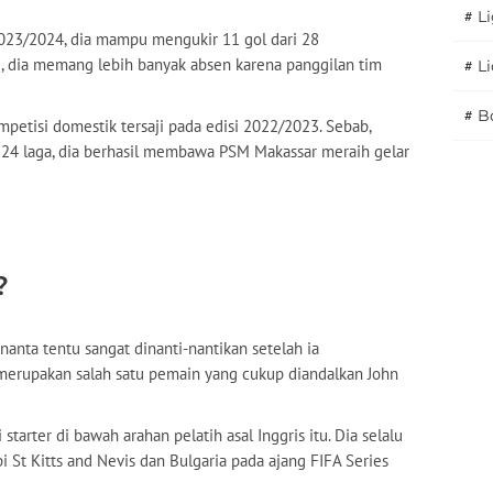
#
Li
023/2024, dia mampu mengukir 11 gol dari 28
i, dia memang lebih banyak absen karena panggilan tim
#
L
#
B
mpetisi domestik tersaji pada edisi 2022/2023. Sebab,
ri 24 laga, dia berhasil membawa PSM Makassar meraih gelar
?
anta tentu sangat dinanti-nantikan setelah ia
erupakan salah satu pemain yang cukup diandalkan John
 starter di bawah arahan pelatih asal Inggris itu. Dia selalu
 St Kitts and Nevis dan Bulgaria pada ajang FIFA Series