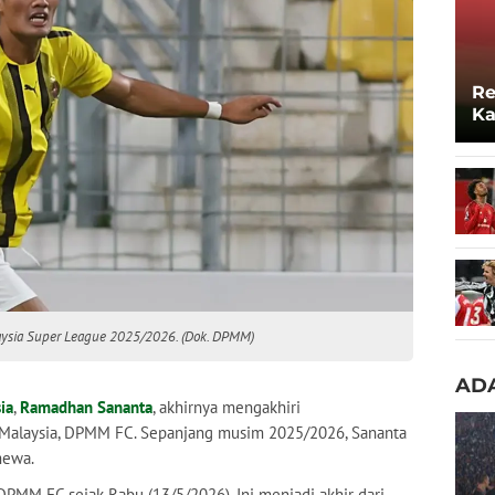
Re
Ka
Lo
ysia Super League 2025/2026. (Dok. DPMM)
ADA
ia
,
Ramadhan Sananta
, akhirnya mengakhiri
 Malaysia, DPMM FC. Sepanjang musim 2025/2026, Sananta
mewa.
DPMM FC sejak Rabu (13/5/2026). Ini menjadi akhir dari