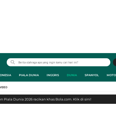
ONESIA
PIALA DUNIA
INGGRIS
DUNIA
SPANYOL
MOTO
VIDEO
 Piala Dunia 2026 racikan khas Bola.com. Klik di sini!