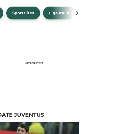
SportBites
Liga Italia
Link Live Streaming
Advertisement
DATE JUVENTUS