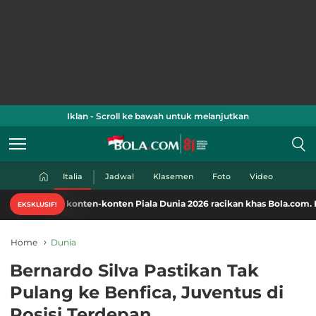
Iklan - Scroll ke bawah untuk melanjutkan
Italia
Jadwal
Klasemen
Foto
Video
 konten-konten Piala Dunia 2026 racikan khas Bola.com. Klik di sini!
EKSKLUSIF!
Home
Dunia
Bernardo Silva Pastikan Tak
Pulang ke Benfica, Juventus di
Posisi Terdepan