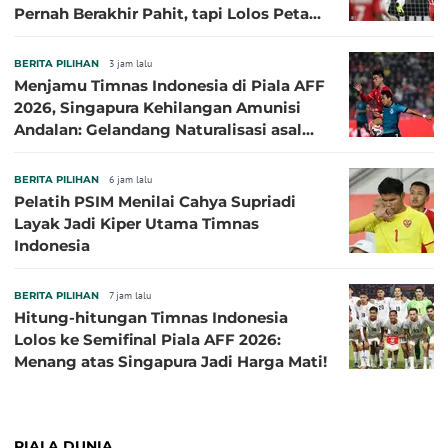
Pernah Berakhir Pahit, tapi Lolos Petaka
di 2016
BERITA PILIHAN
3 jam lalu
Menjamu Timnas Indonesia di Piala AFF
2026, Singapura Kehilangan Amunisi
Andalan: Gelandang Naturalisasi asal
Jepang Harus Absen!
BERITA PILIHAN
6 jam lalu
Pelatih PSIM Menilai Cahya Supriadi
Layak Jadi Kiper Utama Timnas
Indonesia
BERITA PILIHAN
7 jam lalu
Hitung-hitungan Timnas Indonesia
Lolos ke Semifinal Piala AFF 2026:
Menang atas Singapura Jadi Harga Mati!
PIALA DUNIA