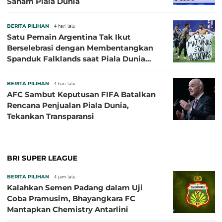
Saham Piala Dunia
BERITA PILIHAN
4 hari lalu
Satu Pemain Argentina Tak Ikut
Berselebrasi dengan Membentangkan
Spanduk Falklands saat Piala Dunia
2026, Jadi Sasaran Kritik
BERITA PILIHAN
4 hari lalu
AFC Sambut Keputusan FIFA Batalkan
Rencana Penjualan Piala Dunia,
Tekankan Transparansi
BRI SUPER LEAGUE
BERITA PILIHAN
4 jam lalu
Kalahkan Semen Padang dalam Uji
Coba Pramusim, Bhayangkara FC
Mantapkan Chemistry Antarlini