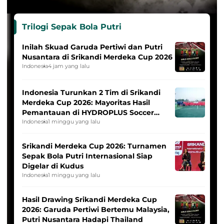
Trilogi Sepak Bola Putri
Inilah Skuad Garuda Pertiwi dan Putri
Nusantara di Srikandi Merdeka Cup 2026
Indonesia
4 jam yang lalu
Indonesia Turunkan 2 Tim di Srikandi
Merdeka Cup 2026: Mayoritas Hasil
Pemantauan di HYDROPLUS Soccer
League
Indonesia
1 minggu yang lalu
Srikandi Merdeka Cup 2026: Turnamen
Sepak Bola Putri Internasional Siap
Digelar di Kudus
Indonesia
1 minggu yang lalu
Hasil Drawing Srikandi Merdeka Cup
2026: Garuda Pertiwi Bertemu Malaysia,
Putri Nusantara Hadapi Thailand