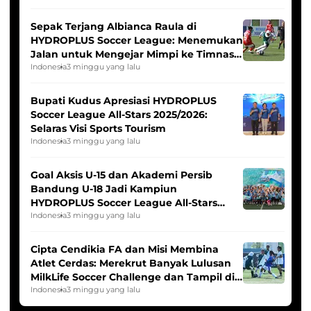
Sepak Terjang Albianca Raula di
HYDROPLUS Soccer League: Menemukan
Jalan untuk Mengejar Mimpi ke Timnas
Indonesia Putri
Indonesia
3 minggu yang lalu
Bupati Kudus Apresiasi HYDROPLUS
Soccer League All-Stars 2025/2026:
Selaras Visi Sports Tourism
Indonesia
3 minggu yang lalu
Goal Aksis U-15 dan Akademi Persib
Bandung U-18 Jadi Kampiun
HYDROPLUS Soccer League All-Stars
2025/2026
Indonesia
3 minggu yang lalu
Cipta Cendikia FA dan Misi Membina
Atlet Cerdas: Merekrut Banyak Lulusan
MilkLife Soccer Challenge dan Tampil di
HYDROPLUS Soccer League
Indonesia
3 minggu yang lalu