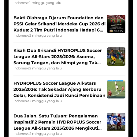
Indonesia
1 minggu yang lalu
Bakti Olahraga Djarum Foundation dan
PSSI Gelar Srikandi Merdeka Cup 2026 di
Kudus: 2 Tim Putri Indonesia Hadapi 6
Tim Asia
Indonesia
2 minggu yang lalu
Kisah Dua Srikandi HYDROPLUS Soccer
League All-Stars 2025/2026: Asrama,
Sarung Tangan, dan Mimpi yang Tak
Pernah Padam
Indonesia
2 minggu yang lalu
HYDROPLUS Soccer League All-Stars
2025/2026: Tak Sekadar Ajang Berburu
Gelar, Konsistensi Jadi Kunci Pembinaan
Indonesia
2 minggu yang lalu
Dua Jalan, Satu Tujuan: Pengalaman
Inspiratif 2 Pemain HYDROPLUS Soccer
League All-Stars 2025/2026 Mengikuti
Seleksi Timnas Indonesia Putri
Indonesia
2 minggu yang lalu