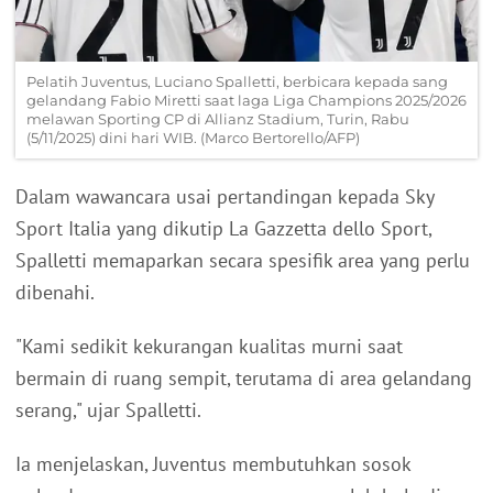
Pelatih Juventus, Luciano Spalletti, berbicara kepada sang
gelandang Fabio Miretti saat laga Liga Champions 2025/2026
melawan Sporting CP di Allianz Stadium, Turin, Rabu
(5/11/2025) dini hari WIB. (Marco Bertorello/AFP)
Dalam wawancara usai pertandingan kepada Sky
Sport Italia yang dikutip La Gazzetta dello Sport,
Spalletti memaparkan secara spesifik area yang perlu
dibenahi.
"Kami sedikit kekurangan kualitas murni saat
bermain di ruang sempit, terutama di area gelandang
serang," ujar Spalletti.
Ia menjelaskan, Juventus membutuhkan sosok