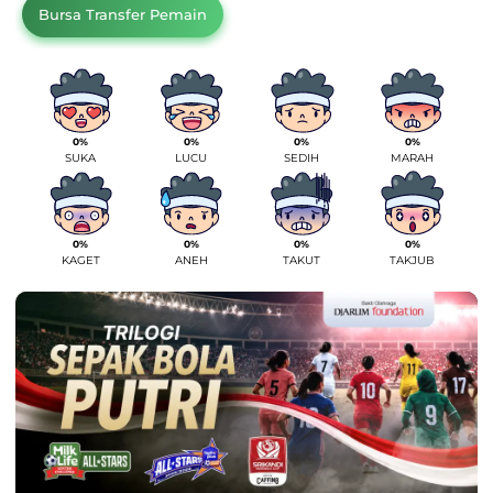
Bursa Transfer Pemain
0%
0%
0%
0%
SUKA
LUCU
SEDIH
MARAH
0%
0%
0%
0%
KAGET
ANEH
TAKUT
TAKJUB