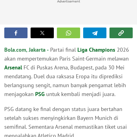
Advertisement
Bola.com, Jakarta -
Partai final
Liga Champions
2026
akan mempertemukan Paris Saint-Germain melawan
Arsenal
FC di Puskas Arena, Budapest, pada 30 Mei
mendatang. Duel dua raksasa Eropa itu diprediksi
berlangsung sengit, namun banyak pengamat lebih
menjagokan
PSG
untuk kembali menjadi juara.
PSG datang ke final dengan status juara bertahan
setelah sukses menyingkirkan Bayern Munich di
semifinal. Sementara Arsenal memastikan tiket usai
mengalahkan Atletico Madrid.