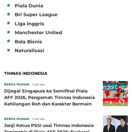
#
Piala Dunia
#
Bri Super League
#
Liga Inggris
#
Manchester United
#
Bola Bisnis
#
Naturalisasi
TIMNAS INDONESIA
BERITA PILIHAN
2 jam lalu
Dijegal Singapura ke Semifinal Piala
AFF 2026, Pengamat: Timnas Indonesia
Kehilangan Roh dan Karakter Bermain
BERITA PILIHAN
3 jam lalu
Janji Ketua PSSI usai Timnas Indonesia
Tersingkir di Piala AFF 2026: Evaluasi