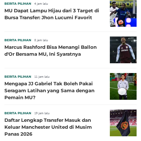
BERITA PILIHAN
4 jam lalu
MU Dapat Lampu Hijau dari 3 Target di
Bursa Transfer: Jhon Lucumi Favorit
BERITA PILIHAN
8 jam lalu
Marcus Rashford Bisa Menangi Ballon
d'Or Bersama MU, Ini Syaratnya
BERITA PILIHAN
11 jam lalu
Mengapa JJ Gabriel Tak Boleh Pakai
Seragam Latihan yang Sama dengan
Pemain MU?
BERITA PILIHAN
19 jam lalu
Daftar Lengkap Transfer Masuk dan
Keluar Manchester United di Musim
Panas 2026