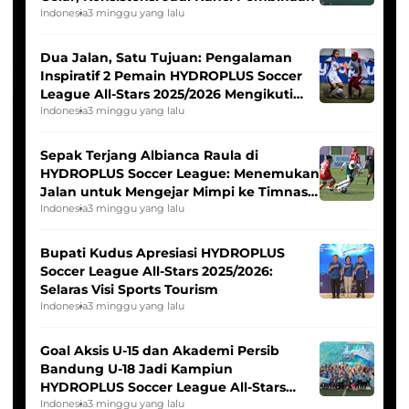
Indonesia
3 minggu yang lalu
Dua Jalan, Satu Tujuan: Pengalaman
Inspiratif 2 Pemain HYDROPLUS Soccer
League All-Stars 2025/2026 Mengikuti
Seleksi Timnas Indonesia Putri
Indonesia
3 minggu yang lalu
Sepak Terjang Albianca Raula di
HYDROPLUS Soccer League: Menemukan
Jalan untuk Mengejar Mimpi ke Timnas
Indonesia Putri
Indonesia
3 minggu yang lalu
Bupati Kudus Apresiasi HYDROPLUS
Soccer League All-Stars 2025/2026:
Selaras Visi Sports Tourism
Indonesia
3 minggu yang lalu
Goal Aksis U-15 dan Akademi Persib
Bandung U-18 Jadi Kampiun
HYDROPLUS Soccer League All-Stars
2025/2026
Indonesia
3 minggu yang lalu