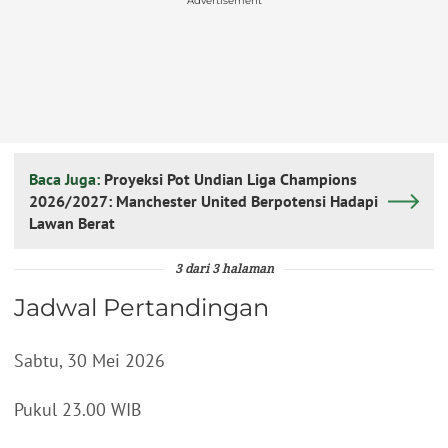
Advertisement
Baca Juga:
Proyeksi Pot Undian Liga Champions
2026/2027: Manchester United Berpotensi Hadapi
Lawan Berat
3 dari 3 halaman
Jadwal Pertandingan
Sabtu, 30 Mei 2026
Pukul 23.00 WIB