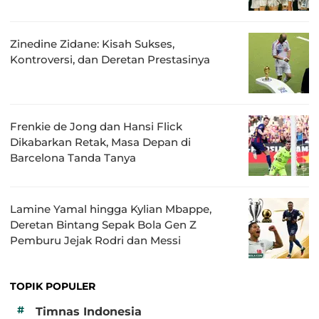
Zinedine Zidane: Kisah Sukses,
Kontroversi, dan Deretan Prestasinya
Frenkie de Jong dan Hansi Flick
Dikabarkan Retak, Masa Depan di
Barcelona Tanda Tanya
Lamine Yamal hingga Kylian Mbappe,
Deretan Bintang Sepak Bola Gen Z
Pemburu Jejak Rodri dan Messi
TOPIK POPULER
#
Timnas Indonesia