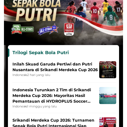
Trilogi Sepak Bola Putri
Inilah Skuad Garuda Pertiwi dan Putri
Nusantara di Srikandi Merdeka Cup 2026
Indonesia
2 hari yang lalu
Indonesia Turunkan 2 Tim di Srikandi
Merdeka Cup 2026: Mayoritas Hasil
Pemantauan di HYDROPLUS Soccer
League
Indonesia
1 minggu yang lalu
Srikandi Merdeka Cup 2026: Turnamen
Sepak Bola Putri Internasional Siap