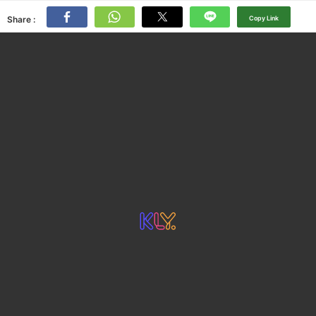
Share :
Copy Link