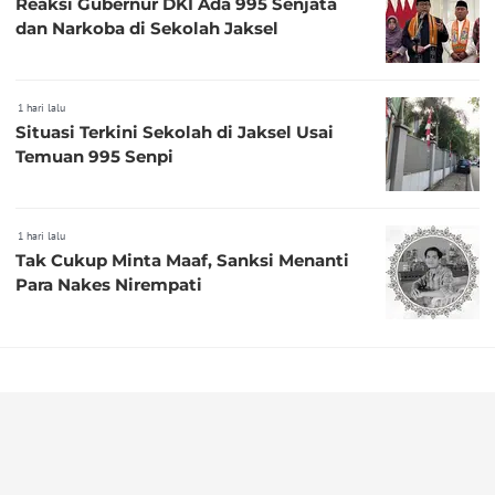
Reaksi Gubernur DKI Ada 995 Senjata
dan Narkoba di Sekolah Jaksel
1 hari lalu
Situasi Terkini Sekolah di Jaksel Usai
Temuan 995 Senpi
1 hari lalu
Tak Cukup Minta Maaf, Sanksi Menanti
Para Nakes Nirempati