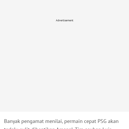
Advertisement
Banyak pengamat menilai, permain cepat PSG akan