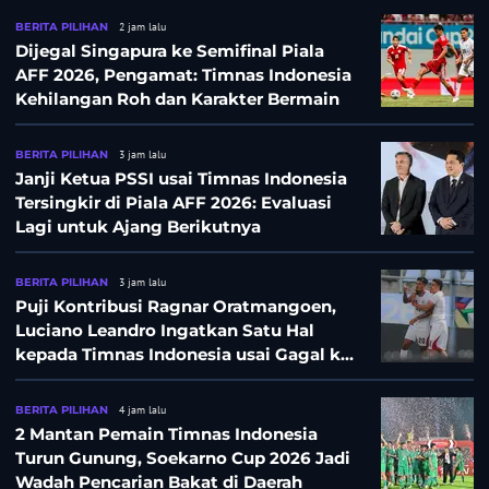
BERITA PILIHAN
2 jam lalu
Dijegal Singapura ke Semifinal Piala
AFF 2026, Pengamat: Timnas Indonesia
Kehilangan Roh dan Karakter Bermain
BERITA PILIHAN
3 jam lalu
Janji Ketua PSSI usai Timnas Indonesia
Tersingkir di Piala AFF 2026: Evaluasi
Lagi untuk Ajang Berikutnya
BERITA PILIHAN
3 jam lalu
Puji Kontribusi Ragnar Oratmangoen,
Luciano Leandro Ingatkan Satu Hal
kepada Timnas Indonesia usai Gagal ke
Semifinal Piala AFF 2026
BERITA PILIHAN
4 jam lalu
2 Mantan Pemain Timnas Indonesia
Turun Gunung, Soekarno Cup 2026 Jadi
Wadah Pencarian Bakat di Daerah