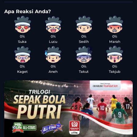
0%
0%
0%
0%
Suka
Lucu
Sedih
Marah
0%
0%
0%
0%
Kaget
Aneh
Takut
Takjub