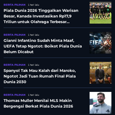
BERITA PILIHAN
1 hari lalu
Piala Dunia 2026 Tinggalkan Warisan
Besar, Kanada Investasikan Rp17,9
Triliun untuk Olahraga Terbesar
Sepanjang Sejarah
BERITA PILIHAN
1 hari lalu
Gianni Infantino Sudah Minta Maaf,
UEFA Tetap Ngotot: Boikot Piala Dunia
Belum Dicabut
BERITA PILIHAN
1 hari lalu
Spanyol Tak Mau Kalah dari Maroko,
Ngotot Jadi Tuan Rumah Final Piala
Dunia 2030
BERITA PILIHAN
1 hari lalu
Thomas Muller Menilai MLS Makin
Bergengsi Berkat Piala Dunia 2026