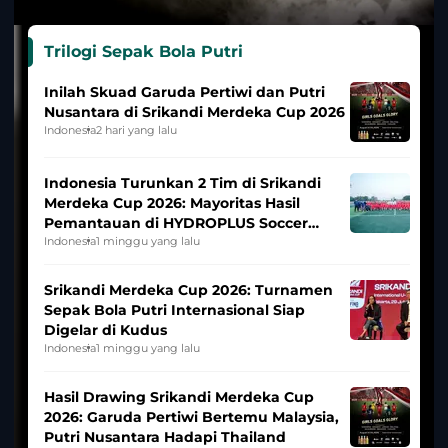
Trilogi Sepak Bola Putri
Inilah Skuad Garuda Pertiwi dan Putri
Nusantara di Srikandi Merdeka Cup 2026
Indonesia
2 hari yang lalu
Indonesia Turunkan 2 Tim di Srikandi
Merdeka Cup 2026: Mayoritas Hasil
Pemantauan di HYDROPLUS Soccer
League
Indonesia
1 minggu yang lalu
Srikandi Merdeka Cup 2026: Turnamen
Sepak Bola Putri Internasional Siap
Digelar di Kudus
Indonesia
1 minggu yang lalu
Hasil Drawing Srikandi Merdeka Cup
2026: Garuda Pertiwi Bertemu Malaysia,
Putri Nusantara Hadapi Thailand