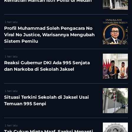
Kematian Mantan Istri Polisi di Medan
1 hari lalu
Profil Muhammad Soleh Pengacara No
Viral No Justice, Warisannya Mengubah
Sistem Pemilu
1 hari lalu
Reaksi Gubernur DKI Ada 995 Senjata
dan Narkoba di Sekolah Jaksel
1 hari lalu
Situasi Terkini Sekolah di Jaksel Usai
Temuan 995 Senpi
1 hari lalu
Tak Cukup Minta Maaf, Sanksi Menanti