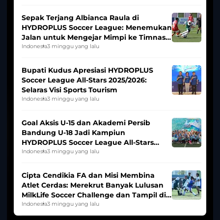
Sepak Terjang Albianca Raula di
HYDROPLUS Soccer League: Menemukan
Jalan untuk Mengejar Mimpi ke Timnas
Indonesia Putri
Indonesia
3 minggu yang lalu
Bupati Kudus Apresiasi HYDROPLUS
Soccer League All-Stars 2025/2026:
Selaras Visi Sports Tourism
Indonesia
3 minggu yang lalu
Goal Aksis U-15 dan Akademi Persib
Bandung U-18 Jadi Kampiun
HYDROPLUS Soccer League All-Stars
2025/2026
Indonesia
3 minggu yang lalu
Cipta Cendikia FA dan Misi Membina
Atlet Cerdas: Merekrut Banyak Lulusan
MilkLife Soccer Challenge dan Tampil di
HYDROPLUS Soccer League
Indonesia
3 minggu yang lalu