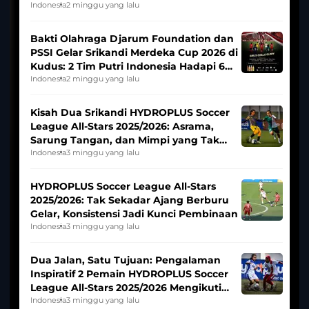
Indonesia
2 minggu yang lalu
Bakti Olahraga Djarum Foundation dan
PSSI Gelar Srikandi Merdeka Cup 2026 di
Kudus: 2 Tim Putri Indonesia Hadapi 6
Tim Asia
Indonesia
2 minggu yang lalu
Kisah Dua Srikandi HYDROPLUS Soccer
League All-Stars 2025/2026: Asrama,
Sarung Tangan, dan Mimpi yang Tak
Pernah Padam
Indonesia
3 minggu yang lalu
HYDROPLUS Soccer League All-Stars
2025/2026: Tak Sekadar Ajang Berburu
Gelar, Konsistensi Jadi Kunci Pembinaan
Indonesia
3 minggu yang lalu
Dua Jalan, Satu Tujuan: Pengalaman
Inspiratif 2 Pemain HYDROPLUS Soccer
League All-Stars 2025/2026 Mengikuti
Seleksi Timnas Indonesia Putri
Indonesia
3 minggu yang lalu