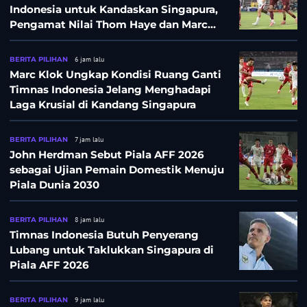
Indonesia untuk Kandaskan Singapura,
Pengamat Nilai Thom Haye dan Marc
Klok Sebaiknya Tidak Tampil Bareng
BERITA PILIHAN
6 jam lalu
Marc Klok Ungkap Kondisi Ruang Ganti
Timnas Indonesia Jelang Menghadapi
Laga Krusial di Kandang Singapura
BERITA PILIHAN
7 jam lalu
John Herdman Sebut Piala AFF 2026
sebagai Ujian Pemain Domestik Menuju
Piala Dunia 2030
BERITA PILIHAN
8 jam lalu
Timnas Indonesia Butuh Penyerang
Lubang untuk Taklukkan Singapura di
Piala AFF 2026
BERITA PILIHAN
9 jam lalu