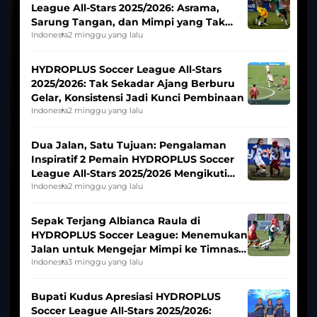
League All-Stars 2025/2026: Asrama,
Sarung Tangan, dan Mimpi yang Tak
Pernah Padam
Indonesia
2 minggu yang lalu
HYDROPLUS Soccer League All-Stars
2025/2026: Tak Sekadar Ajang Berburu
Gelar, Konsistensi Jadi Kunci Pembinaan
Indonesia
2 minggu yang lalu
Dua Jalan, Satu Tujuan: Pengalaman
Inspiratif 2 Pemain HYDROPLUS Soccer
League All-Stars 2025/2026 Mengikuti
Seleksi Timnas Indonesia Putri
Indonesia
2 minggu yang lalu
Sepak Terjang Albianca Raula di
HYDROPLUS Soccer League: Menemukan
Jalan untuk Mengejar Mimpi ke Timnas
Indonesia Putri
Indonesia
3 minggu yang lalu
Bupati Kudus Apresiasi HYDROPLUS
Soccer League All-Stars 2025/2026: