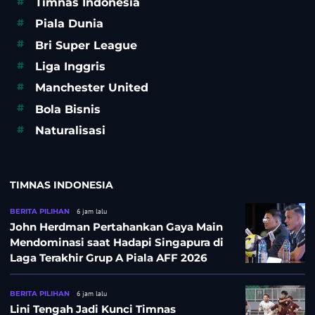
#
Timnas Indonesia
#
Piala Dunia
#
Bri Super League
#
Liga Inggris
#
Manchester United
#
Bola Bisnis
#
Naturalisasi
TIMNAS INDONESIA
BERITA PILIHAN
6 jam lalu
John Herdman Pertahankan Gaya Main
Mendominasi saat Hadapi Singapura di
Laga Terakhir Grup A Piala AFF 2026
BERITA PILIHAN
6 jam lalu
Lini Tengah Jadi Kunci Timnas