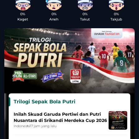
0%
0%
0%
0%
Kaget
Aneh
Takut
Takjub
Trilogi Sepak Bola Putri
Inilah Skuad Garuda Pertiwi dan Putri
Nusantara di Srikandi Merdeka Cup 2026
Indonesia
17 jam yang lalu