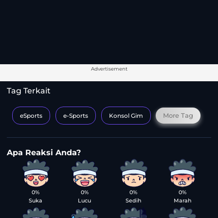
Advertisement
Tag Terkait
More Tag
eSports
e-Sports
Konsol Gim
0%
0%
0%
0%
Suka
Lucu
Sedih
Marah