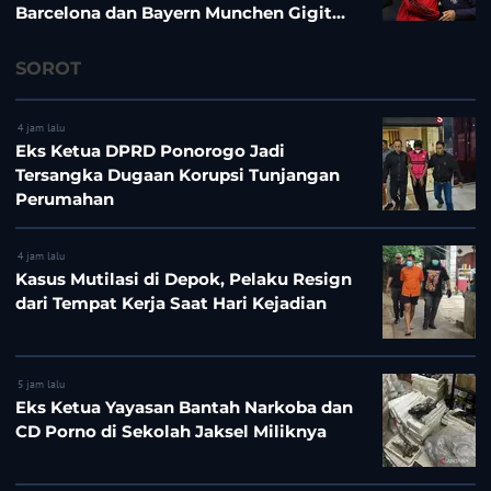
Barcelona dan Bayern Munchen Gigit
Jari
SOROT
4 jam lalu
Eks Ketua DPRD Ponorogo Jadi
Tersangka Dugaan Korupsi Tunjangan
Perumahan
4 jam lalu
Kasus Mutilasi di Depok, Pelaku Resign
dari Tempat Kerja Saat Hari Kejadian
5 jam lalu
Eks Ketua Yayasan Bantah Narkoba dan
CD Porno di Sekolah Jaksel Miliknya