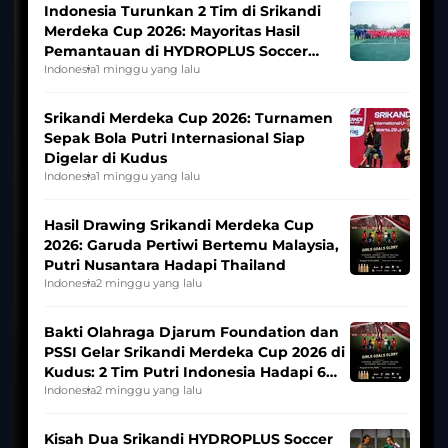
Indonesia Turunkan 2 Tim di Srikandi
Merdeka Cup 2026: Mayoritas Hasil
Pemantauan di HYDROPLUS Soccer
League
Indonesia
1 minggu yang lalu
Srikandi Merdeka Cup 2026: Turnamen
Sepak Bola Putri Internasional Siap
Digelar di Kudus
Indonesia
1 minggu yang lalu
Hasil Drawing Srikandi Merdeka Cup
2026: Garuda Pertiwi Bertemu Malaysia,
Putri Nusantara Hadapi Thailand
Indonesia
2 minggu yang lalu
Bakti Olahraga Djarum Foundation dan
PSSI Gelar Srikandi Merdeka Cup 2026 di
Kudus: 2 Tim Putri Indonesia Hadapi 6
Tim Asia
Indonesia
2 minggu yang lalu
Kisah Dua Srikandi HYDROPLUS Soccer