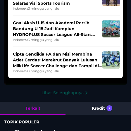
Selaras Visi Sports Tourism
Indonesia
3 minggu yang lalu
Goal Aksis U-15 dan Akademi Persib
Bandung U-18 Jadi Kampiun
HYDROPLUS Soccer League All-Stars
2025/2026
Indonesia
3 minggu yang lalu
Cipta Cendikia FA dan Misi Membina
Atlet Cerdas: Merekrut Banyak Lulusan
MilkLife Soccer Challenge dan Tampil di
HYDROPLUS Soccer League
Indonesia
3 minggu yang lalu
Lihat Selengkapnya
Terkait
Kredit
1
TOPIK POPULER