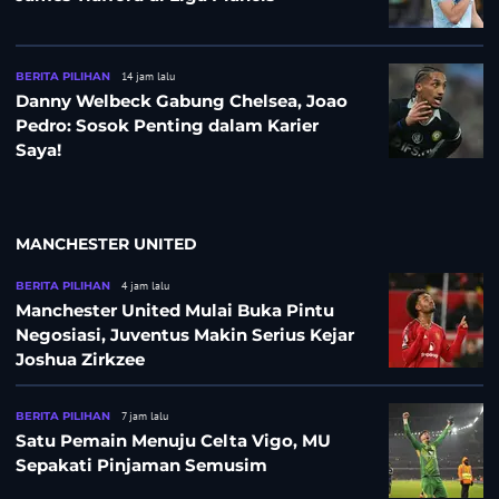
BERITA PILIHAN
14 jam lalu
Danny Welbeck Gabung Chelsea, Joao
Pedro: Sosok Penting dalam Karier
Saya!
MANCHESTER UNITED
BERITA PILIHAN
4 jam lalu
Manchester United Mulai Buka Pintu
Negosiasi, Juventus Makin Serius Kejar
Joshua Zirkzee
BERITA PILIHAN
7 jam lalu
Satu Pemain Menuju Celta Vigo, MU
Sepakati Pinjaman Semusim