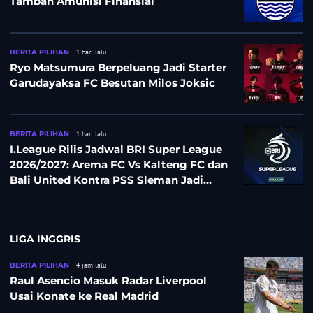
Tambah Amunisi Finansial
BERITA PILIHAN
1 hari lalu
Ryo Matsumura Berpeluang Jadi Starter
Garudayaksa FC Besutan Milos Joksic
BERITA PILIHAN
1 hari lalu
I.League Rilis Jadwal BRI Super League
2026/2027: Arema FC Vs Kalteng FC dan
Bali United Kontra PSS Sleman Jadi
Pembuka pada 4 September
LIGA INGGRIS
BERITA PILIHAN
4 jam lalu
Raul Asencio Masuk Radar Liverpool
Usai Konate ke Real Madrid