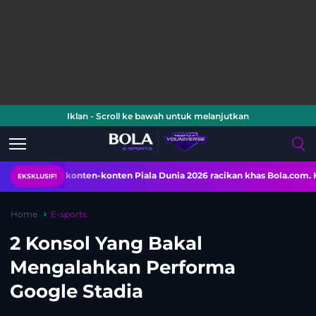
Iklan - Scroll ke bawah untuk melanjutkan
ati konten-konten Piala Dunia 2026 racikan khas Bola.com. Klik di sini!
EKSKLUSIF!
Home
E-sports
2 Konsol Yang Bakal
Mengalahkan Performa
Google Stadia