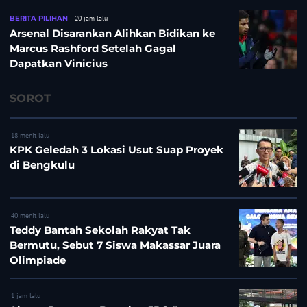
BERITA PILIHAN
20 jam lalu
Arsenal Disarankan Alihkan Bidikan ke
Marcus Rashford Setelah Gagal
Dapatkan Vinicius
SOROT
18 menit lalu
KPK Geledah 3 Lokasi Usut Suap Proyek
di Bengkulu
40 menit lalu
Teddy Bantah Sekolah Rakyat Tak
Bermutu, Sebut 7 Siswa Makassar Juara
Olimpiade
1 jam lalu