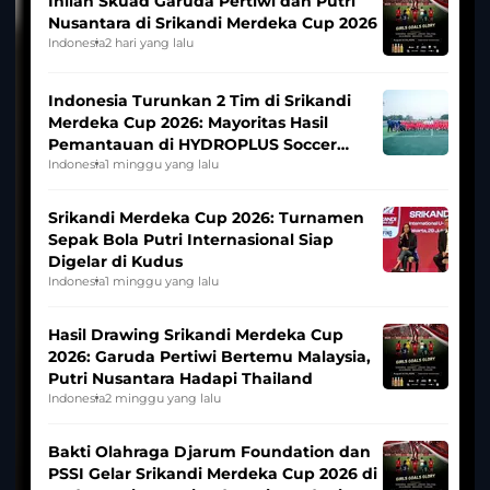
Inilah Skuad Garuda Pertiwi dan Putri
Nusantara di Srikandi Merdeka Cup 2026
Indonesia
2 hari yang lalu
Indonesia Turunkan 2 Tim di Srikandi
Merdeka Cup 2026: Mayoritas Hasil
Pemantauan di HYDROPLUS Soccer
League
Indonesia
1 minggu yang lalu
Srikandi Merdeka Cup 2026: Turnamen
Sepak Bola Putri Internasional Siap
Digelar di Kudus
Indonesia
1 minggu yang lalu
Hasil Drawing Srikandi Merdeka Cup
2026: Garuda Pertiwi Bertemu Malaysia,
Putri Nusantara Hadapi Thailand
Indonesia
2 minggu yang lalu
Bakti Olahraga Djarum Foundation dan
PSSI Gelar Srikandi Merdeka Cup 2026 di