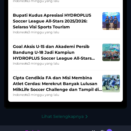
Indonesia Putri
Indonesia
3 minggu yang lalu
Bupati Kudus Apresiasi HYDROPLUS
Soccer League All-Stars 2025/2026:
Selaras Visi Sports Tourism
Indonesia
3 minggu yang lalu
Goal Aksis U-15 dan Akademi Persib
Bandung U-18 Jadi Kampiun
HYDROPLUS Soccer League All-Stars
2025/2026
Indonesia
3 minggu yang lalu
Cipta Cendikia FA dan Misi Membina
Atlet Cerdas: Merekrut Banyak Lulusan
MilkLife Soccer Challenge dan Tampil di
HYDROPLUS Soccer League
Indonesia
3 minggu yang lalu
Lihat Selengkapnya