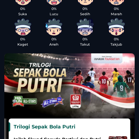
0%
0%
0%
0%
Suka
Lucu
Sedih
Marah
0%
0%
0%
0%
Kaget
Aneh
Takut
Takjub
Trilogi Sepak Bola Putri