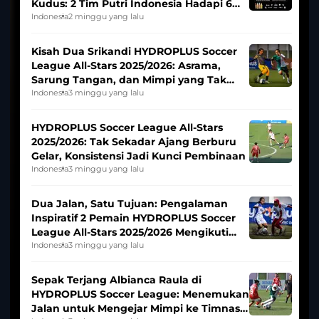
Kudus: 2 Tim Putri Indonesia Hadapi 6
Tim Asia
Indonesia
2 minggu yang lalu
Kisah Dua Srikandi HYDROPLUS Soccer
League All-Stars 2025/2026: Asrama,
Sarung Tangan, dan Mimpi yang Tak
Pernah Padam
Indonesia
3 minggu yang lalu
HYDROPLUS Soccer League All-Stars
2025/2026: Tak Sekadar Ajang Berburu
Gelar, Konsistensi Jadi Kunci Pembinaan
Indonesia
3 minggu yang lalu
Dua Jalan, Satu Tujuan: Pengalaman
Inspiratif 2 Pemain HYDROPLUS Soccer
League All-Stars 2025/2026 Mengikuti
Seleksi Timnas Indonesia Putri
Indonesia
3 minggu yang lalu
Sepak Terjang Albianca Raula di
HYDROPLUS Soccer League: Menemukan
Jalan untuk Mengejar Mimpi ke Timnas