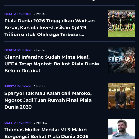
Besar
BERITA PILIHAN
2 hari lalu
Piala Dunia 2026 Tinggalkan Warisan
Besar, Kanada Investasikan Rp17,9
Triliun untuk Olahraga Terbesar
Sepanjang Sejarah
BERITA PILIHAN
2 hari lalu
Gianni Infantino Sudah Minta Maaf,
UEFA Tetap Ngotot: Boikot Piala Dunia
Belum Dicabut
BERITA PILIHAN
2 hari lalu
Spanyol Tak Mau Kalah dari Maroko,
Ngotot Jadi Tuan Rumah Final Piala
Dunia 2030
BERITA PILIHAN
2 hari lalu
Thomas Muller Menilai MLS Makin
Bergengsi Berkat Piala Dunia 2026