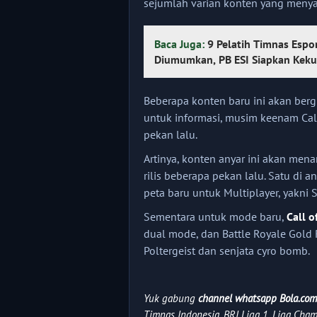
sejumlah varian konten yang menya
Baca Juga:
9 Pelatih Timnas Espo
Diumumkan, PB ESI Siapkan Kek
Beberapa konten baru ini akan ber
untuk informasi, musim keenam Call
pekan lalu.
Artinya, konten anyar ini akan me
rilis beberapa pekan lalu. Satu di 
peta baru untuk Multiplayer, yakni 
Sementara untuk mode baru,
Call o
dual mode, dan Battle Royale Gold
Poltergeist dan senjata cyro bomb.
Yuk gabung
channel whatsapp Bola.com
Timnas Indonesia, BRI Liga 1, Liga Champi