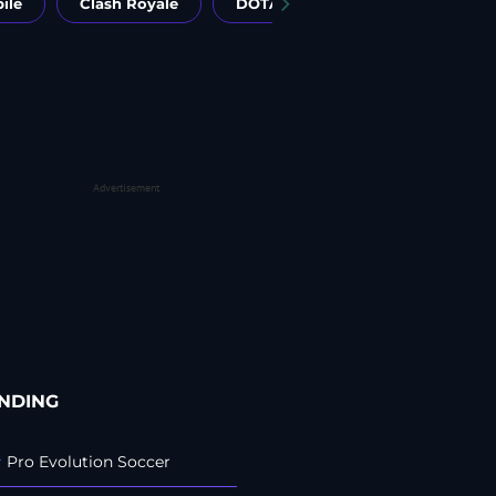
ile
Clash Royale
DOTA 2
Pro Evolution Soc
Advertisement
NDING
#
Pro Evolution Soccer