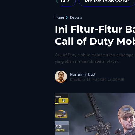
Clash Royale
DOTA 2
Pro Evolution Soccer
Home
E-sports
Ini Fitur-Fitur
Call of Duty Mo
Call of Duty Mobile meluncurkan beberapa 
yang akan memantik atensi player.
Nurfahmi Budi
Diperbarui 13 Mei 2020, 16:20 WIB