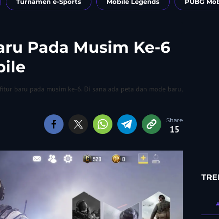
Turnamen e-Sports
Mobile Legends
PUBG Mob
 Baru Pada Musim Ke-6
bile
fitur baru pada musim ke-6. Di sana ada peta dan mode baru,
15
TRE