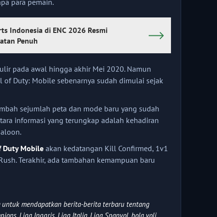
pa para pemain.
rts Indonesia di ENC 2026 Resmi
uatan Penuh
gulir pada awal hingga akhir Mei 2020. Namun
 of Duty: Mobile sebenarnya sudah dimulai sejak
nambah sejumlah peta dan mode baru yang sudah
antara informasi yang terungkap adalah kehadiran
Saloon.
f Duty Mobile
akan kedatangan Kill Confirmed, 1v1
 Rush. Terakhir, ada tambahan kemampuan baru
untuk mendapatkan berita-berita terbaru tentang
ons, Liga Inggris, Liga Italia, Liga Spanyol, bola voli,