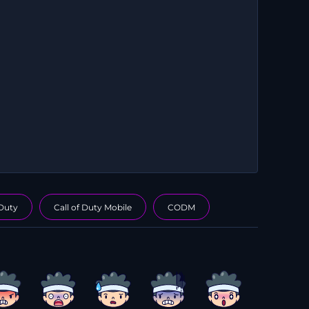
 Duty
Call of Duty Mobile
CODM