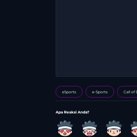
eSports
e-Sports
Call of