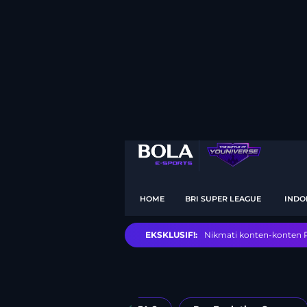
HOME
BRI SUPER LEAGUE
INDO
EKSKLUSIF!:
Nikmati konten-konten Pi