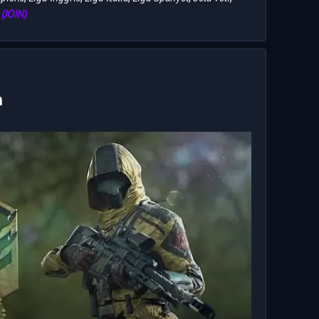
 (JOIN)
a