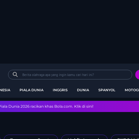
NESIA
PIALA DUNIA
INGGRIS
DUNIA
SPANYOL
MOTOG
ala Dunia 2026 racikan khas Bola.com. Klik di sini!