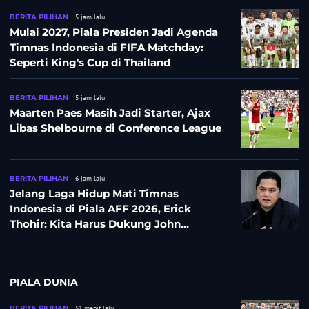
BERITA PILIHAN
5 jam lalu
Mulai 2027, Piala Presiden Jadi Agenda
Timnas Indonesia di FIFA Matchday:
Seperti King's Cup di Thailand
BERITA PILIHAN
5 jam lalu
Maarten Paes Masih Jadi Starter, Ajax
Libas Shelbourne di Conference League
BERITA PILIHAN
6 jam lalu
Jelang Laga Hidup Mati Timnas
Indonesia di Piala AFF 2026, Erick
Thohir: Kita Harus Dukung John
Herdman, Kala Baik dan Tidak Baik
PIALA DUNIA
BERITA PILIHAN
51 menit lalu