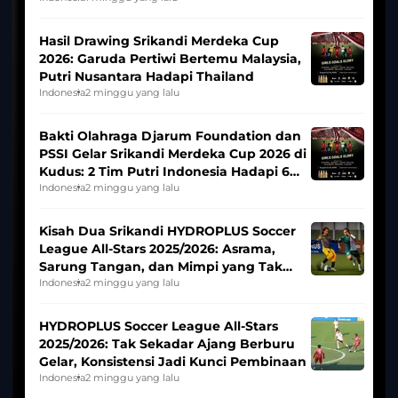
Hasil Drawing Srikandi Merdeka Cup
2026: Garuda Pertiwi Bertemu Malaysia,
Putri Nusantara Hadapi Thailand
Indonesia
2 minggu yang lalu
Bakti Olahraga Djarum Foundation dan
PSSI Gelar Srikandi Merdeka Cup 2026 di
Kudus: 2 Tim Putri Indonesia Hadapi 6
Tim Asia
Indonesia
2 minggu yang lalu
Kisah Dua Srikandi HYDROPLUS Soccer
League All-Stars 2025/2026: Asrama,
Sarung Tangan, dan Mimpi yang Tak
Pernah Padam
Indonesia
2 minggu yang lalu
HYDROPLUS Soccer League All-Stars
2025/2026: Tak Sekadar Ajang Berburu
Gelar, Konsistensi Jadi Kunci Pembinaan
Indonesia
2 minggu yang lalu