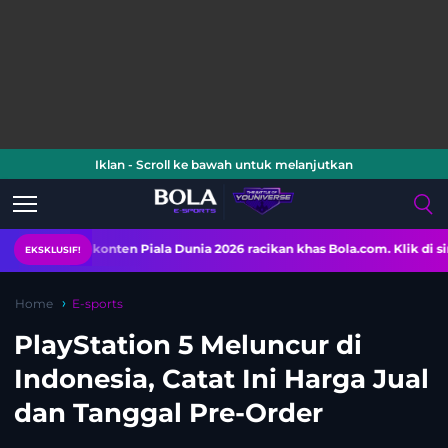
Iklan - Scroll ke bawah untuk melanjutkan
en-konten Piala Dunia 2026 racikan khas Bola.com. Klik di sini!
EKSKLUSIF!
Home
E-sports
PlayStation 5 Meluncur di
Indonesia, Catat Ini Harga Jual
dan Tanggal Pre-Order