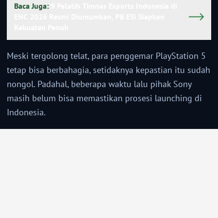
Baca Juga:
9 Pelatih Timnas Esports Indonesia di
ENC 2026 Resmi Diumumkan, PB ESI Siapkan
Kekuatan Penuh
Meski tergolong telat, para penggemar PlayStation 5
tetap bisa berbahagia, setidaknya kepastian itu sudah
nongol. Padahal, beberapa waktu lalu pihak Sony
masih belum bisa memastikan prosesi launching di
Indonesia.