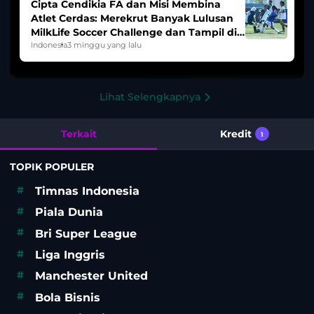
Cipta Cendikia FA dan Misi Membina
Atlet Cerdas: Merekrut Banyak Lulusan
MilkLife Soccer Challenge dan Tampil di
HYDROPLUS Soccer League
Indonesia
3 minggu yang lalu
Lihat Selengkapnya
Terkait
Kredit
1
TOPIK POPULER
#
Timnas Indonesia
#
Piala Dunia
#
Bri Super League
#
Liga Inggris
#
Manchester United
#
Bola Bisnis