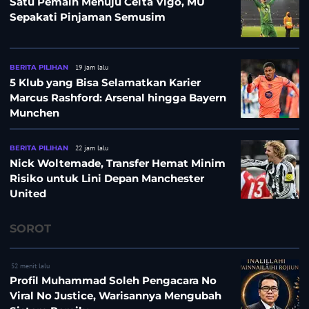
Satu Pemain Menuju Celta Vigo, MU
Sepakati Pinjaman Semusim
BERITA PILIHAN
19 jam lalu
5 Klub yang Bisa Selamatkan Karier
Marcus Rashford: Arsenal hingga Bayern
Munchen
BERITA PILIHAN
22 jam lalu
Nick Woltemade, Transfer Hemat Minim
Risiko untuk Lini Depan Manchester
United
SOROT
52 menit lalu
Profil Muhammad Soleh Pengacara No
Viral No Justice, Warisannya Mengubah