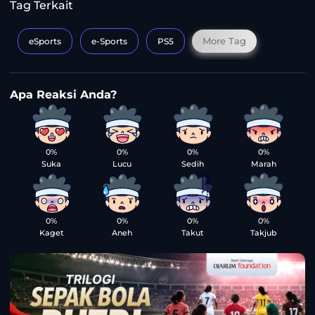
Tag Terkait
More Tag
eSports
e-Sports
PS5
0%
0%
0%
0%
Suka
Lucu
Sedih
Marah
0%
0%
0%
0%
Kaget
Aneh
Takut
Takjub