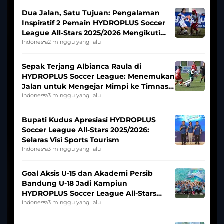
Dua Jalan, Satu Tujuan: Pengalaman
Inspiratif 2 Pemain HYDROPLUS Soccer
League All-Stars 2025/2026 Mengikuti
Seleksi Timnas Indonesia Putri
Indonesia
2 minggu yang lalu
Sepak Terjang Albianca Raula di
HYDROPLUS Soccer League: Menemukan
Jalan untuk Mengejar Mimpi ke Timnas
Indonesia Putri
Indonesia
3 minggu yang lalu
Bupati Kudus Apresiasi HYDROPLUS
Soccer League All-Stars 2025/2026:
Selaras Visi Sports Tourism
Indonesia
3 minggu yang lalu
Goal Aksis U-15 dan Akademi Persib
Bandung U-18 Jadi Kampiun
HYDROPLUS Soccer League All-Stars
2025/2026
Indonesia
3 minggu yang lalu