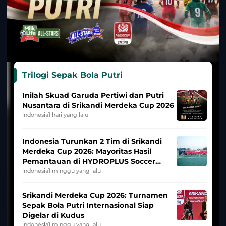
Trilogi Sepak Bola Putri
Inilah Skuad Garuda Pertiwi dan Putri
Nusantara di Srikandi Merdeka Cup 2026
Indonesia
1 hari yang lalu
Indonesia Turunkan 2 Tim di Srikandi
Merdeka Cup 2026: Mayoritas Hasil
Pemantauan di HYDROPLUS Soccer
League
Indonesia
1 minggu yang lalu
Srikandi Merdeka Cup 2026: Turnamen
Sepak Bola Putri Internasional Siap
Digelar di Kudus
Indonesia
1 minggu yang lalu