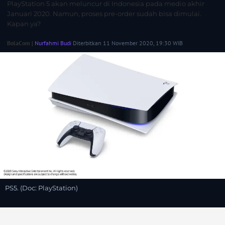
PlayStation 5 akan meluncur di Indonesia pada medio akhir
Januari 2020. Namun, proses pre-order sudah bisa dimulai.
Kapan ya?
BolaCom |
Nurfahmi Budi
Diterbitkan 11 November 2020, 19:30 WIB
PS5. (Doc: PlayStation)