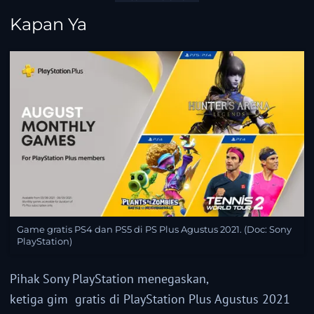
Kapan Ya
Game gratis PS4 dan PS5 di PS Plus Agustus 2021. (Doc: Sony
PlayStation)
Pihak Sony PlayStation menegaskan,
ketiga gim gratis di PlayStation Plus Agustus 2021