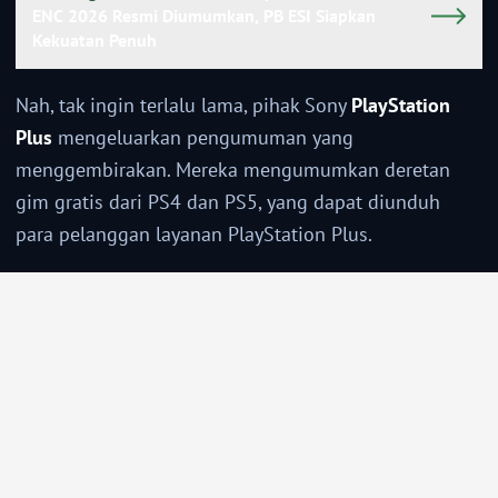
ENC 2026 Resmi Diumumkan, PB ESI Siapkan
Kekuatan Penuh
Nah, tak ingin terlalu lama, pihak Sony
PlayStation
Plus
mengeluarkan pengumuman yang
menggembirakan. Mereka mengumumkan deretan
gim gratis dari PS4 dan PS5, yang dapat diunduh
para pelanggan layanan PlayStation Plus.