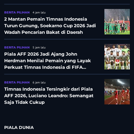
Semifinal Piala AFF 2026
BERITA PILIHAN
4 jam lalu
2 Mantan Pemain Timnas Indonesia
Turun Gunung, Soekarno Cup 2026 Jadi
Wadah Pencarian Bakat di Daerah
BERITA PILIHAN
5 jam lalu
Piala AFF 2026 Jadi Ajang John
Herdman Menilai Pemain yang Layak
Perkuat Timnas Indonesia di FIFA
ASEAN Cup 2026
BERITA PILIHAN
6 jam lalu
Timnas Indonesia Tersingkir dari Piala
AFF 2026, Luciano Leandro: Semangat
Saja Tidak Cukup
PIALA DUNIA