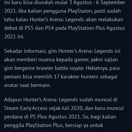
ini baru bisa diunduh mulai 3 Agustus - 6 September
2021. Jika kalian pengguna PlayStaion, pasti sudah
tahu kalau Hunter’s Arena: Legends akan melakukan
debut di PS5 dan PS4 pada PlayStation Plus Agustus
2021 ini.
Sekadar informasi, gim Hunter's Arena: Legends ini
akan memberi nuansa kepada gamer, yakni sajian
gim bergenre brawler battle royale. Hebatnya, para
pemain bisa memilih 17 karakter hunters sebagai
avatar saat bermain.
Adapun Hunter’s Arena: Legends sudah muncul di
Steam Early Access sejak Juli 2020, dan baru muncul
perdana di PS Plus Agustus 2021. So, bagi kalian
penggila PlayStation Plus, bersiap ya untuk