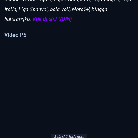
Italia, Liga Spanyol, bola voli, MotoGP, hingga
bulutangkis.
Klik di sini (JOIN)
Video PS
2 dari 2 halaman