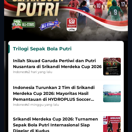
Trilogi Sepak Bola Putri
Inilah Skuad Garuda Pertiwi dan Putri
Nusantara di Srikandi Merdeka Cup 2026
Indonesia
2 hari yang lalu
Indonesia Turunkan 2 Tim di Srikandi
Merdeka Cup 2026: Mayoritas Hasil
Pemantauan di HYDROPLUS Soccer
League
Indonesia
1 minggu yang lalu
Srikandi Merdeka Cup 2026: Turnamen
Sepak Bola Putri Internasional Siap
Digelar di Kudus