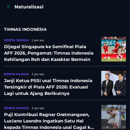
#
Naturalisasi
TIMNAS INDONESIA
BERITA PILIHAN
2 jam lalu
Dijegal Singapura ke Semifinal Piala
AFF 2026, Pengamat: Timnas Indonesia
Kehilangan Roh dan Karakter Bermain
BERITA PILIHAN
3 jam lalu
Janji Ketua PSSI usai Timnas Indonesia
Tersingkir di Piala AFF 2026: Evaluasi
Lagi untuk Ajang Berikutnya
BERITA PILIHAN
3 jam lalu
Puji Kontribusi Ragnar Oratmangoen,
Luciano Leandro Ingatkan Satu Hal
kepada Timnas Indonesia usai Gagal ke