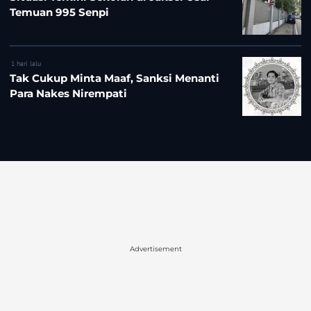
Temuan 995 Senpi
1 hari lalu
Tak Cukup Minta Maaf, Sanksi Menanti
Para Nakes Nirempati
Advertisement