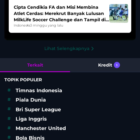
Cipta Cendikia FA dan Misi Membina
Atlet Cerdas: Merekrut Banyak Lulusan
MilkLife Soccer Challenge dan Tampil di
HYDROPLUS Soccer League
Indonesia
3 minggu yang lalu
Lihat Selengkapnya
Terkait
Kredit
1
TOPIK POPULER
#
Timnas Indonesia
#
Piala Dunia
#
Bri Super League
#
Liga Inggris
#
Manchester United
#
Bola Bisnis