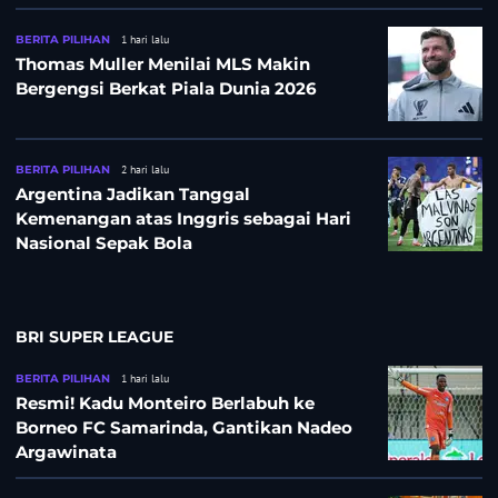
BERITA PILIHAN
1 hari lalu
Thomas Muller Menilai MLS Makin
Bergengsi Berkat Piala Dunia 2026
BERITA PILIHAN
2 hari lalu
Argentina Jadikan Tanggal
Kemenangan atas Inggris sebagai Hari
Nasional Sepak Bola
BRI SUPER LEAGUE
BERITA PILIHAN
1 hari lalu
Resmi! Kadu Monteiro Berlabuh ke
Borneo FC Samarinda, Gantikan Nadeo
Argawinata