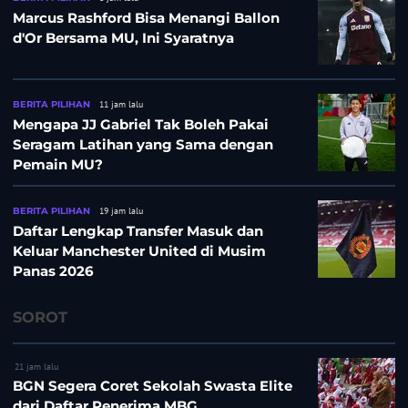
Marcus Rashford Bisa Menangi Ballon
d'Or Bersama MU, Ini Syaratnya
BERITA PILIHAN
11 jam lalu
Mengapa JJ Gabriel Tak Boleh Pakai
Seragam Latihan yang Sama dengan
Pemain MU?
BERITA PILIHAN
19 jam lalu
Daftar Lengkap Transfer Masuk dan
Keluar Manchester United di Musim
Panas 2026
SOROT
21 jam lalu
BGN Segera Coret Sekolah Swasta Elite
dari Daftar Penerima MBG