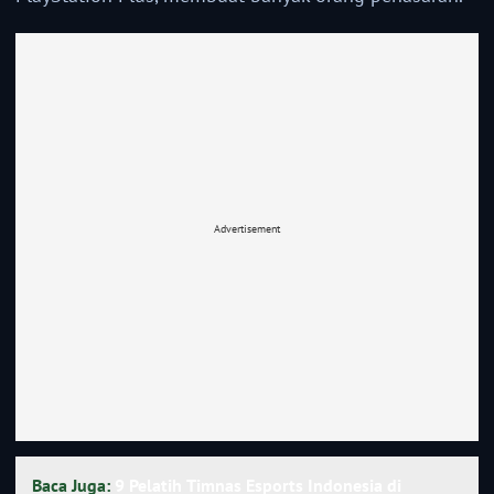
Advertisement
Baca Juga:
9 Pelatih Timnas Esports Indonesia di