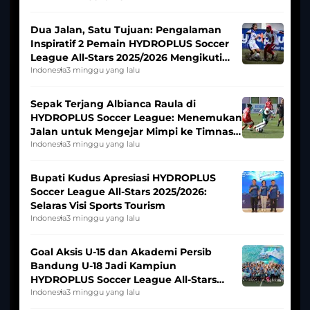
Dua Jalan, Satu Tujuan: Pengalaman
Inspiratif 2 Pemain HYDROPLUS Soccer
League All-Stars 2025/2026 Mengikuti
Seleksi Timnas Indonesia Putri
Indonesia
3 minggu yang lalu
Sepak Terjang Albianca Raula di
HYDROPLUS Soccer League: Menemukan
Jalan untuk Mengejar Mimpi ke Timnas
Indonesia Putri
Indonesia
3 minggu yang lalu
Bupati Kudus Apresiasi HYDROPLUS
Soccer League All-Stars 2025/2026:
Selaras Visi Sports Tourism
Indonesia
3 minggu yang lalu
Goal Aksis U-15 dan Akademi Persib
Bandung U-18 Jadi Kampiun
HYDROPLUS Soccer League All-Stars
2025/2026
Indonesia
3 minggu yang lalu