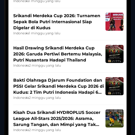
League
Indonesia
1 minggu yang lalu
Srikandi Merdeka Cup 2026: Turnamen
Sepak Bola Putri Internasional Siap
Digelar di Kudus
Indonesia
1 minggu yang lalu
Hasil Drawing Srikandi Merdeka Cup
2026: Garuda Pertiwi Bertemu Malaysia,
Putri Nusantara Hadapi Thailand
Indonesia
2 minggu yang lalu
Bakti Olahraga Djarum Foundation dan
PSSI Gelar Srikandi Merdeka Cup 2026 di
Kudus: 2 Tim Putri Indonesia Hadapi 6
Tim Asia
Indonesia
2 minggu yang lalu
Kisah Dua Srikandi HYDROPLUS Soccer
League All-Stars 2025/2026: Asrama,
Sarung Tangan, dan Mimpi yang Tak
Pernah Padam
Indonesia
2 minggu yang lalu