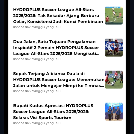
HYDROPLUS Soccer League All-Stars
2025/2026: Tak Sekadar Ajang Berburu
Gelar, Konsistensi Jadi Kunci Pembinaan
Indonesia
2 minggu yang lalu
Dua Jalan, Satu Tujuan: Pengalaman
Inspiratif 2 Pemain HYDROPLUS Soccer
League All-Stars 2025/2026 Mengikuti
Seleksi Timnas Indonesia Putri
Indonesia
2 minggu yang lalu
Sepak Terjang Albianca Raula di
HYDROPLUS Soccer League: Menemukan
Jalan untuk Mengejar Mimpi ke Timnas
Indonesia Putri
Indonesia
3 minggu yang lalu
Bupati Kudus Apresiasi HYDROPLUS
Soccer League All-Stars 2025/2026:
Selaras Visi Sports Tourism
Indonesia
3 minggu yang lalu