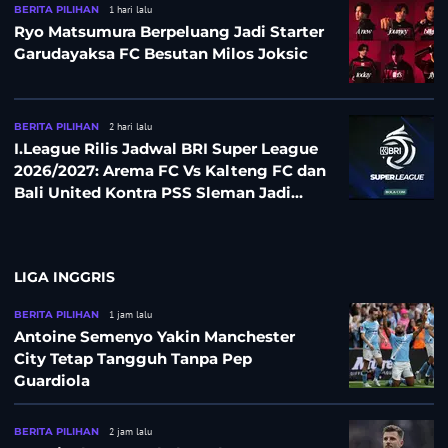
BERITA PILIHAN
1 hari lalu
Ryo Matsumura Berpeluang Jadi Starter
Garudayaksa FC Besutan Milos Joksic
BERITA PILIHAN
2 hari lalu
I.League Rilis Jadwal BRI Super League
2026/2027: Arema FC Vs Kalteng FC dan
Bali United Kontra PSS Sleman Jadi
Pembuka pada 4 September
LIGA INGGRIS
BERITA PILIHAN
1 jam lalu
Antoine Semenyo Yakin Manchester
City Tetap Tangguh Tanpa Pep
Guardiola
BERITA PILIHAN
2 jam lalu