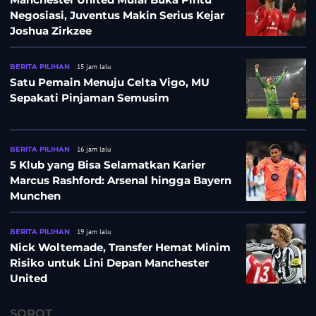
Negosiasi, Juventus Makin Serius Kejar
Joshua Zirkzee
BERITA PILIHAN
15 jam lalu
Satu Pemain Menuju Celta Vigo, MU
Sepakati Pinjaman Semusim
BERITA PILIHAN
16 jam lalu
5 Klub yang Bisa Selamatkan Karier
Marcus Rashford: Arsenal hingga Bayern
Munchen
BERITA PILIHAN
19 jam lalu
Nick Woltemade, Transfer Hemat Minim
Risiko untuk Lini Depan Manchester
United
SOROT