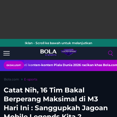
Iklan - Scroll ke bawah untuk melanjutkan
mati konten-konten Piala Dunia 2026 racikan khas Bola.com. Klik di sini
EKSKLUSIF!
Bola.com
E-sports
Catat Nih, 16 Tim Bakal
Berperang Maksimal di M3
Hari Ini : Sanggupkah Jagoan
Mobile Legends Kita ?