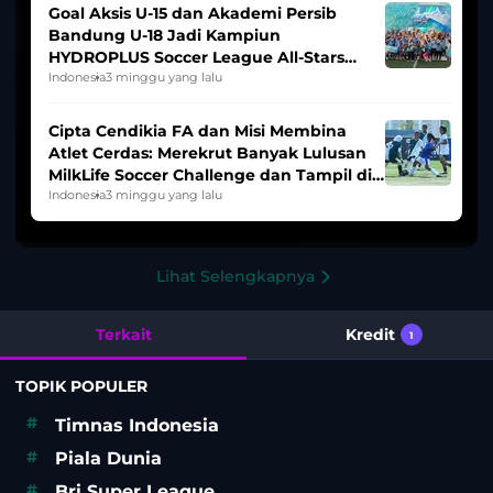
Goal Aksis U-15 dan Akademi Persib
Bandung U-18 Jadi Kampiun
HYDROPLUS Soccer League All-Stars
2025/2026
Indonesia
3 minggu yang lalu
Cipta Cendikia FA dan Misi Membina
Atlet Cerdas: Merekrut Banyak Lulusan
MilkLife Soccer Challenge dan Tampil di
HYDROPLUS Soccer League
Indonesia
3 minggu yang lalu
Lihat Selengkapnya
Terkait
Kredit
1
TOPIK POPULER
#
Timnas Indonesia
#
Piala Dunia
#
Bri Super League