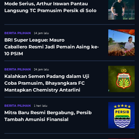
Mode Serius, Arthur Irawan Pantau
Langsung TC Pramusim Persik di Solo
BERITA PILIHAN
14 jam lalu
BRI Super League: Mauro
Caballero Resmi Jadi Pemain Asing ke-
10 PSIM
BERITA PILIHAN
24 jam lalu
Kalahkan Semen Padang dalam Uji
Coba Pramusim, Bhayangkara FC
Mantapkan Chemistry Antarlini
BERITA PILIHAN
1 hari lalu
Mitra Baru Resmi Bergabung, Persib
Tambah Amunisi Finansial