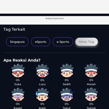
Advertisement
Tag Terkait
More Tag
Singapura
eSports
e-Sports
0%
0%
0%
0%
Suka
Lucu
Sedih
Marah
0%
0%
0%
0%
Kaget
Aneh
Takut
Takjub