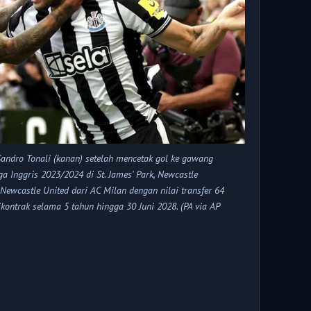
Sandro Tonali (kanan) setelah mencetak gol ke gawang
a Inggris 2023/2024 di St. James' Park, Newcastle
Newcastle United dari AC Milan dengan nilai transfer 64
 dikontrak selama 5 tahun hingga 30 Juni 2028. (PA via AP