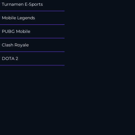
#
Turnamen E-Sports
#
Mobile Legends
#
PUBG Mobile
#
Clash Royale
#
DOTA 2