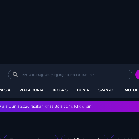
NESIA
PIALA DUNIA
INGGRIS
DUNIA
SPANYOL
MOTOG
ala Dunia 2026 racikan khas Bola.com. Klik di sini!