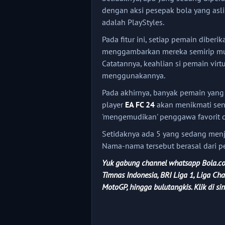
dengan aksi pesepak bola yang asli.
adalah PlayStyles.
Pada fitur ini, setiap pemain diber
menggambarkan mereka semirip mun
Catatannya, keahlian si pemain vir
menggunakannya.
Pada akhirnya, banyak pemain yang m
player
EA FC 24
akan menikmati sens
'mengemudikan' penggawa favorit di
Setidaknya ada 5 yang sedang menja
Nama-nama tersebut berasal dari pema
Yuk gabung channel whatsapp Bola.co
Timnas Indonesia, BRI Liga 1, Liga Cham
MotoGP, hingga bulutangkis.
Klik di sin