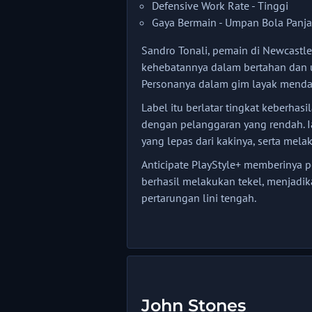
Defensive Work Rate - Tinggi
Gaya Bermain - Umpan Bola Panjan
Sandro Tonali, pemain di Newcastle 
kehebatannya dalam bertahan dan
Personanya dalam gim layak mendapa
Label itu berlatar tingkat keberhas
dengan pelanggaran yang rendah. 
yang lepas dari kakinya, serta mela
Anticipate PlayStyle+ memberinya p
berhasil melakukan tekel, menjadi
pertarungan lini tengah.
John Stones