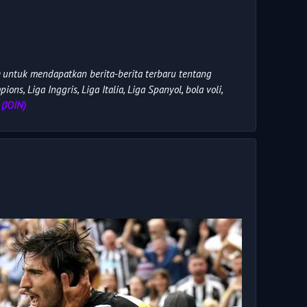
untuk mendapatkan berita-berita terbaru tentang
ons, Liga Inggris, Liga Italia, Liga Spanyol, bola voli,
 (JOIN)