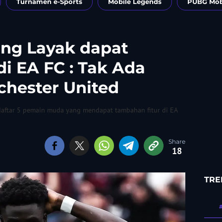
Turnamen e-Sports
Mobile Legends
PUBG Mob
ng Layak dapat
di EA FC : Tak Ada
hester United
aftar 5 pemain muda yang mendapat tambahan fitur di EA
18
TRE