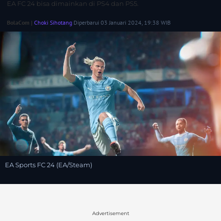
EA FC 24 bisa dimainkan di PS4 dan PS5.
BolaCom |
Choki Sihotang
Diperbarui 03 Januari 2024, 19:38 WIB
EA Sports FC 24 (EA/Steam)
Advertisement