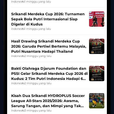
League
Indonesia
1 minggu yang lalu
Srikandi Merdeka Cup 2026: Turnamen
Sepak Bola Putri Internasional Siap
Digelar di Kudus
Indonesia
1 minggu yang lalu
Hasil Drawing Srikandi Merdeka Cup
2026: Garuda Pertiwi Bertemu Malaysia,
Putri Nusantara Hadapi Thailand
Indonesia
2 minggu yang lalu
Bakti Olahraga Djarum Foundation dan
PSSI Gelar Srikandi Merdeka Cup 2026 di
Kudus: 2 Tim Putri Indonesia Hadapi 6
Tim Asia
Indonesia
2 minggu yang lalu
Kisah Dua Srikandi HYDROPLUS Soccer
League All-Stars 2025/2026: Asrama,
Sarung Tangan, dan Mimpi yang Tak
Pernah Padam
Indonesia
3 minggu yang lalu