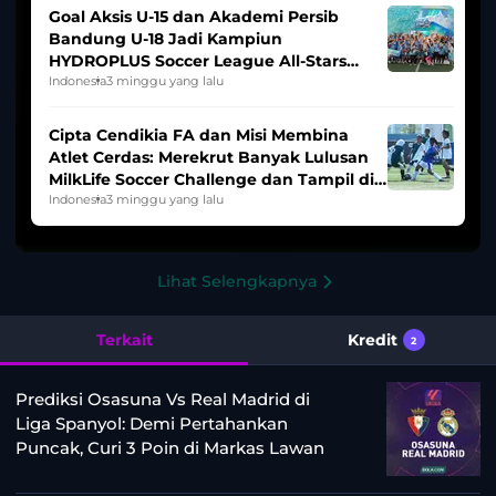
Goal Aksis U-15 dan Akademi Persib
Bandung U-18 Jadi Kampiun
HYDROPLUS Soccer League All-Stars
2025/2026
Indonesia
3 minggu yang lalu
Cipta Cendikia FA dan Misi Membina
Atlet Cerdas: Merekrut Banyak Lulusan
MilkLife Soccer Challenge dan Tampil di
HYDROPLUS Soccer League
Indonesia
3 minggu yang lalu
Lihat Selengkapnya
Terkait
Kredit
2
Prediksi Osasuna Vs Real Madrid di
Liga Spanyol: Demi Pertahankan
Puncak, Curi 3 Poin di Markas Lawan