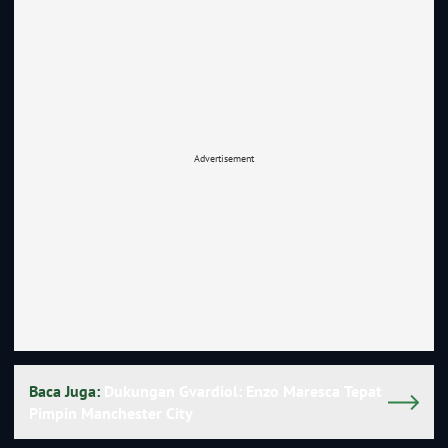
Advertisement
Baca Juga:
Dukungan Gvardiol: Enzo Maresca Tepat
Pimpin Manchester City