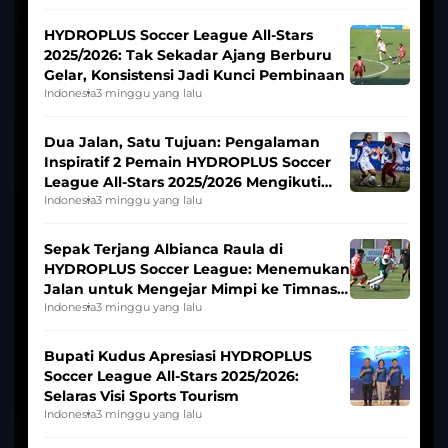
HYDROPLUS Soccer League All-Stars
2025/2026: Tak Sekadar Ajang Berburu
Gelar, Konsistensi Jadi Kunci Pembinaan
Indonesia
3 minggu yang lalu
Dua Jalan, Satu Tujuan: Pengalaman
Inspiratif 2 Pemain HYDROPLUS Soccer
League All-Stars 2025/2026 Mengikuti
Seleksi Timnas Indonesia Putri
Indonesia
3 minggu yang lalu
Sepak Terjang Albianca Raula di
HYDROPLUS Soccer League: Menemukan
Jalan untuk Mengejar Mimpi ke Timnas
Indonesia Putri
Indonesia
3 minggu yang lalu
Bupati Kudus Apresiasi HYDROPLUS
Soccer League All-Stars 2025/2026:
Selaras Visi Sports Tourism
Indonesia
3 minggu yang lalu