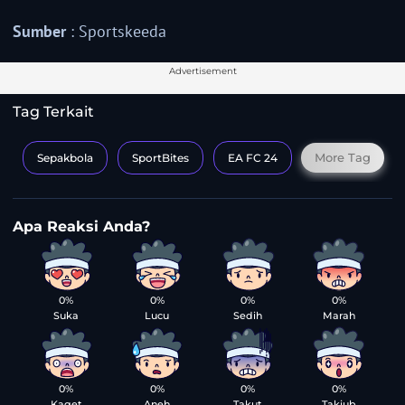
Sumber
: Sportskeeda
Advertisement
Tag Terkait
More Tag
Sepakbola
SportBites
EA FC 24
0%
0%
0%
0%
Suka
Lucu
Sedih
Marah
0%
0%
0%
0%
Kaget
Aneh
Takut
Takjub