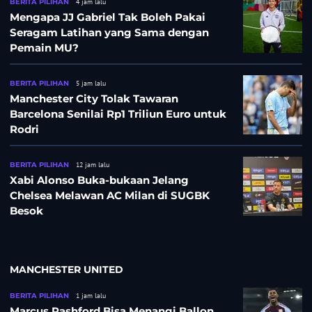
BERITA PILIHAN
4 jam lalu
Mengapa JJ Gabriel Tak Boleh Pakai
Seragam Latihan yang Sama dengan
Pemain MU?
BERITA PILIHAN
5 jam lalu
Manchester City Tolak Tawaran
Barcelona Senilai Rp1 Triliun Euro untuk
Rodri
BERITA PILIHAN
12 jam lalu
Xabi Alonso Buka-bukaan Jelang
Chelsea Melawan AC Milan di SUGBK
Besok
MANCHESTER UNITED
BERITA PILIHAN
1 jam lalu
Marcus Rashford Bisa Menangi Ballon