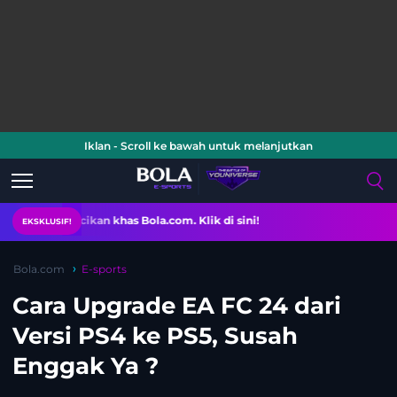
Iklan - Scroll ke bawah untuk melanjutkan
acikan khas Bola.com. Klik di sini!
EKSKLUSIF!
Bola.com
E-sports
Cara Upgrade EA FC 24 dari
Versi PS4 ke PS5, Susah
Enggak Ya ?