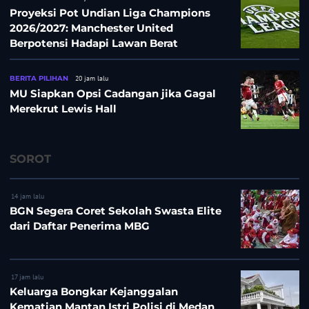
Proyeksi Pot Undian Liga Champions
2026/2027: Manchester United
Berpotensi Hadapi Lawan Berat
BERITA PILIHAN
20 jam lalu
MU Siapkan Opsi Cadangan jika Gagal
Merekrut Lewis Hall
SOROT
14 jam lalu
BGN Segera Coret Sekolah Swasta Elite
dari Daftar Penerima MBG
17 jam lalu
Keluarga Bongkar Kejanggalan
Kematian Mantan Istri Polisi di Medan