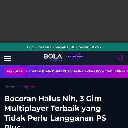
Iklan - Scroll ke bawah untuk melanjutkan
n-konten Piala Dunia 2026 racikan khas Bola.com. Klik di sini!
EKSKLUSIF!
Home
E-sports
Bocoran Halus Nih, 3 Gim
Multiplayer Terbaik yang
Tidak Perlu Langganan PS
Plus