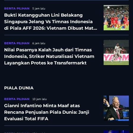
BERITA PILIHAN
5 jam lalu
Bukti Ketangguhan Lini Belakang
Singapura Jelang Vs Timnas Indonesia
di Piala AFF 2026: Vietnam Dibuat Mati
Kutu
BERITA PILIHAN
6 jam lalu
Nilai Pasarnya Kalah Jauh dari Timnas
Indonesia, Striker Naturalisasi Vietnam
Layangkan Protes ke Transfermarkt
PIALA DUNIA
BERITA PILIHAN
10 jam lalu
Gianni Infantino Minta Maaf atas
Rencana Penjualan Piala Dunia: Janji
Evaluasi Total FIFA