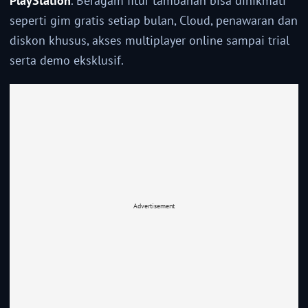
PlayStation
. Beragam fitur tambahan bisa dinikmati
seperti gim gratis setiap bulan, Cloud, penawaran dan
diskon khusus, akses multiplayer online sampai trial
serta demo eksklusif.
Advertisement