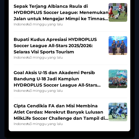
Sepak Terjang Albianca Raula di
HYDROPLUS Soccer League: Menemukan
Jalan untuk Mengejar Mimpi ke Timnas
Indonesia Putri
Indonesia
3 minggu yang lalu
Bupati Kudus Apresiasi HYDROPLUS
Soccer League All-Stars 2025/2026:
Selaras Visi Sports Tourism
Indonesia
3 minggu yang lalu
Goal Aksis U-15 dan Akademi Persib
Bandung U-18 Jadi Kampiun
HYDROPLUS Soccer League All-Stars
2025/2026
Indonesia
3 minggu yang lalu
Cipta Cendikia FA dan Misi Membina
Atlet Cerdas: Merekrut Banyak Lulusan
MilkLife Soccer Challenge dan Tampil di
HYDROPLUS Soccer League
Indonesia
3 minggu yang lalu