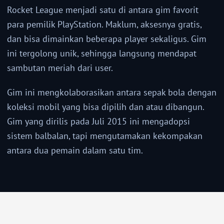
Rocket League menjadi satu di antara gim favorit
para pemilik PlayStation. Maklum, aksesnya gratis,
dan bisa dimainkan beberapa player sekaligus. Gim
ini tergolong unik, sehingga langsung mendapat
sambutan meriah dari user.
Gim ini mengkolaborasikan antara sepak bola dengan
koleksi mobil yang bisa dipilih dan atau dibangun.
Gim yang dirilis pada Juli 2015 ini mengadopsi
sistem balbalan, tapi mengutamakan kekompakan
antara dua pemain dalam satu tim.