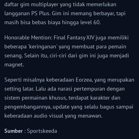
daftar gim multiplayer yang tidak memerlukan
langganan PS Plus. Gim ini memang berbayar, tapi
masih bisa bebas biaya hingga level 60.
Honorable Mention: Final Fantasy XIV juga memiliki
beberapa 'keringanan' yang membuat para pemain
senang. Selain itu, ciri-ciri dari gim ini juga menjadi
magnet.
Seperti misalnya keberadaan Eorzea, yang merupakan
setting latar. Lalu ada narasi pertempuran dengan
sistem permainan khusus, terdapat karakter dan
pengembangannya, update yang selalu bagus sampai
keberadaan audio visual yang menawan.
Sumber
: Sportskeeda