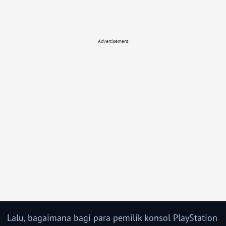
Advertisement
Lalu, bagaimana bagi para pemilik konsol PlayStation