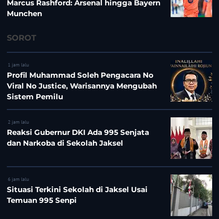
Marcus Rashford: Arsenal hingga Bayern
Munchen
SOROT
1 jam lalu
Profil Muhammad Soleh Pengacara No
Viral No Justice, Warisannya Mengubah
Sistem Pemilu
2 jam lalu
Reaksi Gubernur DKI Ada 995 Senjata
dan Narkoba di Sekolah Jaksel
6 jam lalu
Situasi Terkini Sekolah di Jaksel Usai
Temuan 995 Senpi