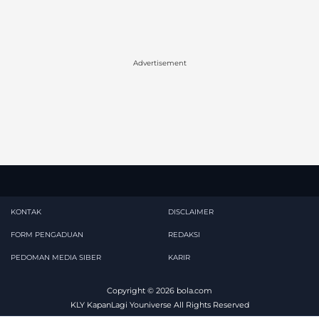
Advertisement
KONTAK
DISCLAIMER
FORM PENGADUAN
REDAKSI
PEDOMAN MEDIA SIBER
KARIR
Copyright © 2026
bola.com
KLY KapanLagi Youniverse All Rights Reserved