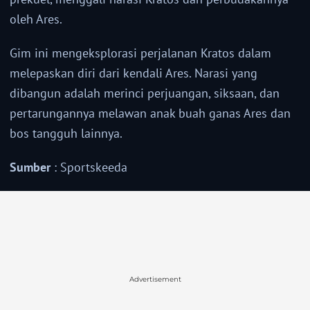
oleh Ares.
Gim ini mengeksplorasi perjalanan Kratos dalam
melepaskan diri dari kendali Ares. Narasi yang
dibangun adalah merinci perjuangan, siksaan, dan
pertarungannya melawan anak buah ganas Ares dan
bos tangguh lainnya.
Sumber
: Sportskeeda
Advertisement