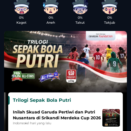
0%
0%
0%
0%
Kaget
Aneh
Takut
Takjub
Trilogi Sepak Bola Putri
Inilah Skuad Garuda Pertiwi dan Putri
Nusantara di Srikandi Merdeka Cup 2026
Indonesia
1 hari yang lalu