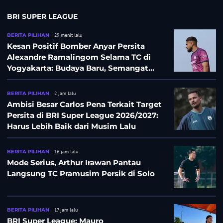
BRI SUPER LEAGUE
BERITA PILIHAN
29 menit lalu
Kesan Positif Bomber Anyar Persita
Alexandre Ramalingom Selama TC di
Yogyakarta: Budaya Baru, Semangat
Baru!
BERITA PILIHAN
2 jam lalu
Ambisi Besar Carlos Pena Terkait Target
Persita di BRI Super League 2026/2027:
Harus Lebih Baik dari Musim Lalu
BERITA PILIHAN
16 jam lalu
Mode Serius, Arthur Irawan Pantau
Langsung TC Pramusim Persik di Solo
BERITA PILIHAN
17 jam lalu
BRI Super League: Mauro