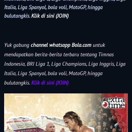
Italia, Liga Spanyol, bola voli, MotoGP, hingga
bulutangkis.
Klik di sini (JOIN)
Yuk gabung
channel whatsapp Bola.com
untuk
mendapatkan berita-berita terbaru tentang Timnas
Indonesia, BRI Liga 1, Liga Champions, Liga Inggris, Liga
Italia, Liga Spanyol, bola voli, MotoGP, hingga
bulutangkis.
Klik di sini (JOIN)