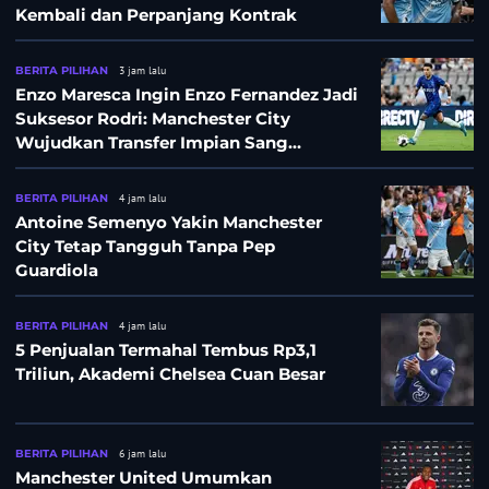
Kembali dan Perpanjang Kontrak
BERITA PILIHAN
3 jam lalu
Enzo Maresca Ingin Enzo Fernandez Jadi
Suksesor Rodri: Manchester City
Wujudkan Transfer Impian Sang
Pelatih?
BERITA PILIHAN
4 jam lalu
Antoine Semenyo Yakin Manchester
City Tetap Tangguh Tanpa Pep
Guardiola
BERITA PILIHAN
4 jam lalu
5 Penjualan Termahal Tembus Rp3,1
Triliun, Akademi Chelsea Cuan Besar
BERITA PILIHAN
6 jam lalu
Manchester United Umumkan