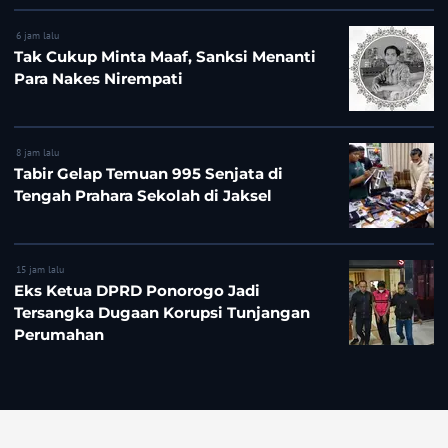
6 jam lalu
Tak Cukup Minta Maaf, Sanksi Menanti
Para Nakes Nirempati
8 jam lalu
Tabir Gelap Temuan 995 Senjata di
Tengah Prahara Sekolah di Jaksel
15 jam lalu
Eks Ketua DPRD Ponorogo Jadi
Tersangka Dugaan Korupsi Tunjangan
Perumahan