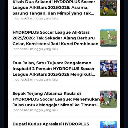
Kisah Dua Srikandi HYDROPLUS Soccer
League All-Stars 2025/2026: Asrama,
Sarung Tangan, dan Mimpi yang Tak
Pernah Padam
Indonesia
2 minggu yang lalu
HYDROPLUS Soccer League All-Stars
2025/2026: Tak Sekadar Ajang Berburu
Gelar, Konsistensi Jadi Kunci Pembinaan
Indonesia
2 minggu yang lalu
Dua Jalan, Satu Tujuan: Pengalaman
Inspiratif 2 Pemain HYDROPLUS Soccer
League All-Stars 2025/2026 Mengikuti
Seleksi Timnas Indonesia Putri
Indonesia
2 minggu yang lalu
Sepak Terjang Albianca Raula di
HYDROPLUS Soccer League: Menemukan
Jalan untuk Mengejar Mimpi ke Timnas
Indonesia Putri
Indonesia
3 minggu yang lalu
Bupati Kudus Apresiasi HYDROPLUS