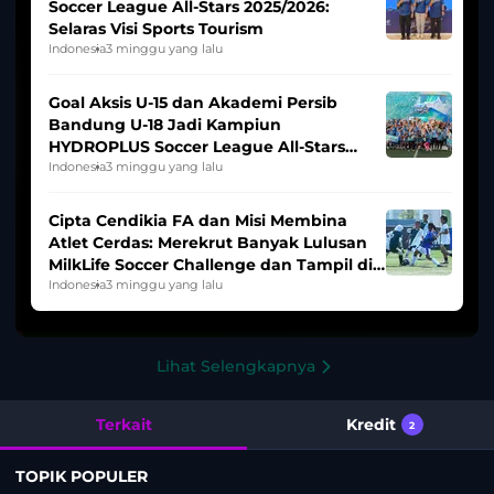
Soccer League All-Stars 2025/2026:
Selaras Visi Sports Tourism
Indonesia
3 minggu yang lalu
Goal Aksis U-15 dan Akademi Persib
Bandung U-18 Jadi Kampiun
HYDROPLUS Soccer League All-Stars
2025/2026
Indonesia
3 minggu yang lalu
Cipta Cendikia FA dan Misi Membina
Atlet Cerdas: Merekrut Banyak Lulusan
MilkLife Soccer Challenge dan Tampil di
HYDROPLUS Soccer League
Indonesia
3 minggu yang lalu
Lihat Selengkapnya
Terkait
Kredit
2
TOPIK POPULER