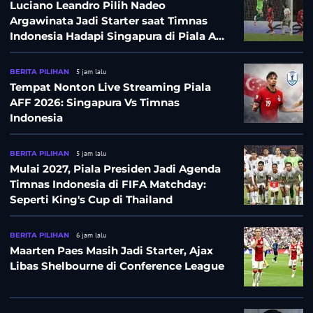
Luciano Leandro Pilih Nadeo
Argawinata Jadi Starter saat Timnas
Indonesia Hadapi Singapura di Piala AFF
2026: Pengalaman Jadi Kunci
BERITA PILIHAN
5 jam lalu
Tempat Nonton Live Streaming Piala
AFF 2026: Singapura Vs Timnas
Indonesia
BERITA PILIHAN
5 jam lalu
Mulai 2027, Piala Presiden Jadi Agenda
Timnas Indonesia di FIFA Matchday:
Seperti King's Cup di Thailand
BERITA PILIHAN
6 jam lalu
Maarten Paes Masih Jadi Starter, Ajax
Libas Shelbourne di Conference League