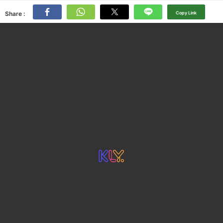
Share :
Copy Link