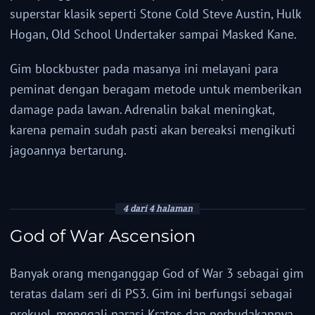
superstar klasik seperti Stone Cold Steve Austin, Hulk
Hogan, Old School Undertaker sampai Masked Kane.
Gim blockbuster pada masanya ini melayani para
peminat dengan beragam metode untuk memberikan
damage pada lawan. Adrenalin bakal meningkat,
karena pemain sudah pasti akan bereaksi mengikuti
jagoannya bertarung.
4 dari 4 halaman
God of War Ascension
Banyak orang menganggap God of War 3 sebagai gim
teratas dalam seri di PS3. Gim ini berfungsi sebagai
prekuel, menggali narasi Kratos dan perbudakannya