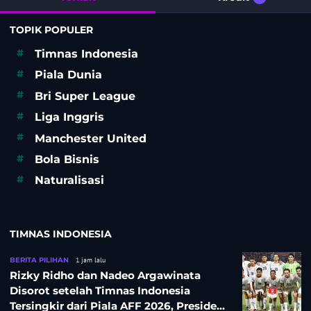
TOPIK POPULER
#
Timnas Indonesia
#
Piala Dunia
#
Bri Super League
#
Liga Inggris
#
Manchester United
#
Bola Bisnis
#
Naturalisasi
TIMNAS INDONESIA
BERITA PILIHAN
1 jam lalu
Rizky Ridho dan Nadeo Argawinata
Disorot setelah Timnas Indonesia
Tersingkir dari Piala AFF 2026, Presiden