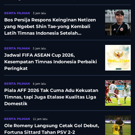
Persija Pasang Badan
BERITA PILIHAN
3 jam lalu
Bos Persija Respons Keinginan Netizen
yang Ngebet Shin Tae-yong Kembali
Latih Timnas Indonesia Setelah
Tersingkir dari Piala AFF 2026
BERITA PILIHAN
5 jam lalu
Jadwal FIFA ASEAN Cup 2026,
Kesempatan Timnas Indonesia Perbaiki
Peringkat
BERITA PILIHAN
6 jam lalu
Piala AFF 2026 Tak Cuma Adu Kekuatan
Timnas, tapi Juga Etalase Kualitas Liga
Domestik
BERITA PILIHAN
11 jam lalu
Ole Romeny Langsung Cetak Gol Debut,
Fortuna Sittard Tahan PSV 2-2