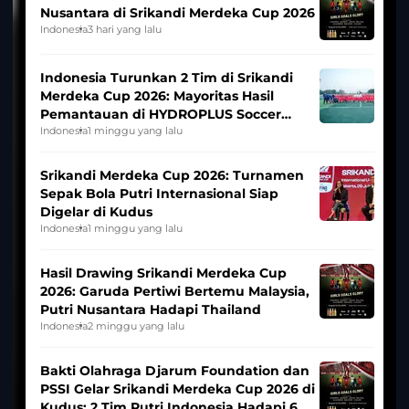
Nusantara di Srikandi Merdeka Cup 2026
Indonesia
3 hari yang lalu
Indonesia Turunkan 2 Tim di Srikandi
Merdeka Cup 2026: Mayoritas Hasil
Pemantauan di HYDROPLUS Soccer
League
Indonesia
1 minggu yang lalu
Srikandi Merdeka Cup 2026: Turnamen
Sepak Bola Putri Internasional Siap
Digelar di Kudus
Indonesia
1 minggu yang lalu
Hasil Drawing Srikandi Merdeka Cup
2026: Garuda Pertiwi Bertemu Malaysia,
Putri Nusantara Hadapi Thailand
Indonesia
2 minggu yang lalu
Bakti Olahraga Djarum Foundation dan
PSSI Gelar Srikandi Merdeka Cup 2026 di
Kudus: 2 Tim Putri Indonesia Hadapi 6