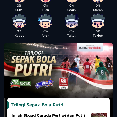
0%
0%
0%
0%
Suka
Lucu
Sedih
Marah
0%
0%
0%
0%
Kaget
Aneh
Takut
Takjub
Trilogi Sepak Bola Putri
Inilah Skuad Garuda Pertiwi dan Putri