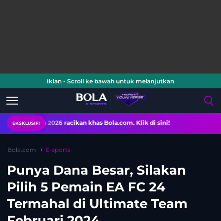
Iklan - Scroll ke bawah untuk melanjutkan
26 racikan khas Bola.com. Klik di sini!
EKSKLUSIF!
Bola.com
E-sports
Punya Dana Besar, Silakan
Pilih 5 Pemain EA FC 24
Termahal di Ultimate Team
Februari 2024