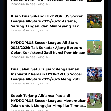
Tim Asia
Indonesia
2 minggu yang lalu
Kisah Dua Srikandi HYDROPLUS Soccer
League All-Stars 2025/2026: Asrama,
Sarung Tangan, dan Mimpi yang Tak
Pernah Padam
Indonesia
3 minggu yang lalu
HYDROPLUS Soccer League All-Stars
2025/2026: Tak Sekadar Ajang Berburu
Gelar, Konsistensi Jadi Kunci Pembinaan
Indonesia
3 minggu yang lalu
Dua Jalan, Satu Tujuan: Pengalaman
Inspiratif 2 Pemain HYDROPLUS Soccer
League All-Stars 2025/2026 Mengikuti
Seleksi Timnas Indonesia Putri
Indonesia
3 minggu yang lalu
Sepak Terjang Albianca Raula di
HYDROPLUS Soccer League: Menemukan
Jalan untuk Mengejar Mimpi ke Timnas
Indonesia Putri
Indonesia
3 minggu yang lalu