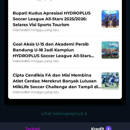
Bupati Kudus Apresiasi HYDROPLUS
Soccer League All-Stars 2025/2026:
Selaras Visi Sports Tourism
Indonesia
3 minggu yang lalu
Goal Aksis U-15 dan Akademi Persib
Bandung U-18 Jadi Kampiun
HYDROPLUS Soccer League All-Stars
2025/2026
Indonesia
3 minggu yang lalu
Cipta Cendikia FA dan Misi Membina
Atlet Cerdas: Merekrut Banyak Lulusan
MilkLife Soccer Challenge dan Tampil di
HYDROPLUS Soccer League
Indonesia
4 minggu yang lalu
Lihat Selengkapnya
Terkait
Kredit
2