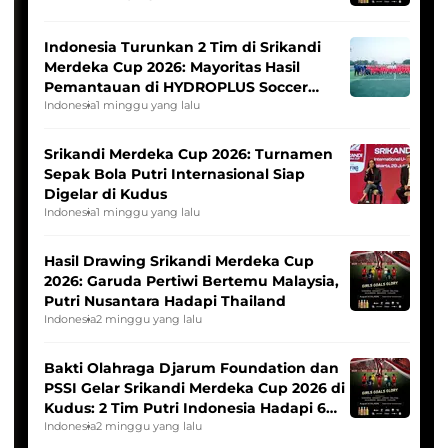
Indonesia Turunkan 2 Tim di Srikandi
Merdeka Cup 2026: Mayoritas Hasil
Pemantauan di HYDROPLUS Soccer
League
Indonesia
1 minggu yang lalu
Srikandi Merdeka Cup 2026: Turnamen
Sepak Bola Putri Internasional Siap
Digelar di Kudus
Indonesia
1 minggu yang lalu
Hasil Drawing Srikandi Merdeka Cup
2026: Garuda Pertiwi Bertemu Malaysia,
Putri Nusantara Hadapi Thailand
Indonesia
2 minggu yang lalu
Bakti Olahraga Djarum Foundation dan
PSSI Gelar Srikandi Merdeka Cup 2026 di
Kudus: 2 Tim Putri Indonesia Hadapi 6
Tim Asia
Indonesia
2 minggu yang lalu