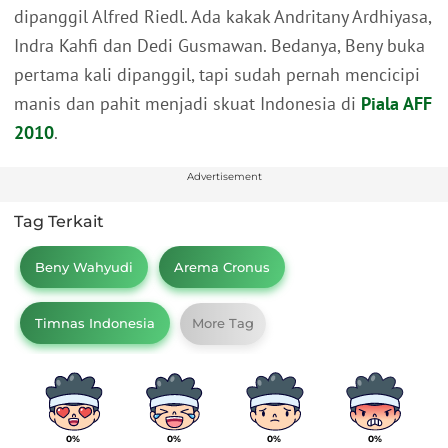
dipanggil Alfred Riedl. Ada kakak Andritany Ardhiyasa,
Indra Kahfi dan Dedi Gusmawan. Bedanya, Beny buka
pertama kali dipanggil, tapi sudah pernah mencicipi
manis dan pahit menjadi skuat Indonesia di
Piala AFF
2010
.
Advertisement
Tag Terkait
Beny Wahyudi
Arema Cronus
Timnas Indonesia
More Tag
0%
0%
0%
0%