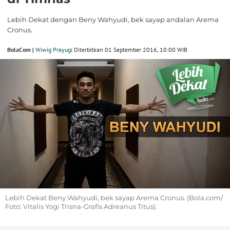
Lebih Dekat dengan Beny Wahyudi, bek sayap andalan Arema
Cronus.
BolaCom |
Wiwig Prayugi
Diterbitkan 01 September 2016, 10:00 WIB
Lebih Dekat Beny Wahyudi, bek sayap Arema Cronus. (Bola.com/
Foto: Vitalis Yogi Trisna-Grafis Adreanus Titus).