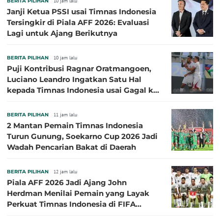
BERITA PILIHAN
10 jam lalu
Janji Ketua PSSI usai Timnas Indonesia
Tersingkir di Piala AFF 2026: Evaluasi
Lagi untuk Ajang Berikutnya
BERITA PILIHAN
10 jam lalu
Puji Kontribusi Ragnar Oratmangoen,
Luciano Leandro Ingatkan Satu Hal
kepada Timnas Indonesia usai Gagal ke
Semifinal Piala AFF 2026
BERITA PILIHAN
11 jam lalu
2 Mantan Pemain Timnas Indonesia
Turun Gunung, Soekarno Cup 2026 Jadi
Wadah Pencarian Bakat di Daerah
BERITA PILIHAN
12 jam lalu
Piala AFF 2026 Jadi Ajang John
Herdman Menilai Pemain yang Layak
Perkuat Timnas Indonesia di FIFA
ASEAN Cup 2026