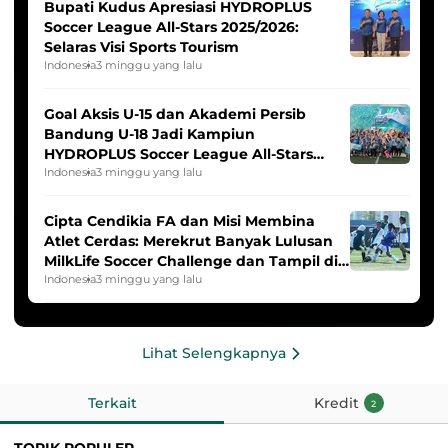
Bupati Kudus Apresiasi HYDROPLUS
Soccer League All-Stars 2025/2026:
Selaras Visi Sports Tourism
Indonesia
3 minggu yang lalu
Goal Aksis U-15 dan Akademi Persib
Bandung U-18 Jadi Kampiun
HYDROPLUS Soccer League All-Stars
2025/2026
Indonesia
3 minggu yang lalu
Cipta Cendikia FA dan Misi Membina
Atlet Cerdas: Merekrut Banyak Lulusan
MilkLife Soccer Challenge dan Tampil di
HYDROPLUS Soccer League
Indonesia
3 minggu yang lalu
Lihat Selengkapnya
Terkait
Kredit
2