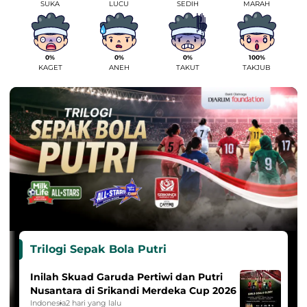
SUKA
LUCU
SEDIH
MARAH
0%
0%
0%
100%
KAGET
ANEH
TAKUT
TAKJUB
Trilogi Sepak Bola Putri
Inilah Skuad Garuda Pertiwi dan Putri
Nusantara di Srikandi Merdeka Cup 2026
Indonesia
2 hari yang lalu