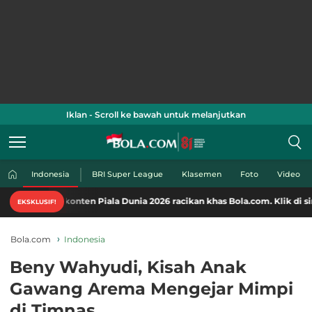
Iklan - Scroll ke bawah untuk melanjutkan
Indonesia
BRI Super League
Klasemen
Foto
Video
nten Piala Dunia 2026 racikan khas Bola.com. Klik di sini!
EKSKLUSIF!
Bola.com
Indonesia
Beny Wahyudi, Kisah Anak
Gawang Arema Mengejar Mimpi
di Timnas