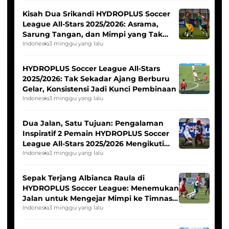
Kisah Dua Srikandi HYDROPLUS Soccer
League All-Stars 2025/2026: Asrama,
Sarung Tangan, dan Mimpi yang Tak
Pernah Padam
Indonesia
3 minggu yang lalu
HYDROPLUS Soccer League All-Stars
2025/2026: Tak Sekadar Ajang Berburu
Gelar, Konsistensi Jadi Kunci Pembinaan
Indonesia
3 minggu yang lalu
Dua Jalan, Satu Tujuan: Pengalaman
Inspiratif 2 Pemain HYDROPLUS Soccer
League All-Stars 2025/2026 Mengikuti
Seleksi Timnas Indonesia Putri
Indonesia
3 minggu yang lalu
Sepak Terjang Albianca Raula di
HYDROPLUS Soccer League: Menemukan
Jalan untuk Mengejar Mimpi ke Timnas
Indonesia Putri
Indonesia
3 minggu yang lalu