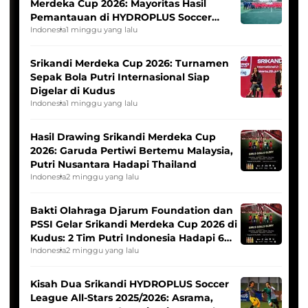
Merdeka Cup 2026: Mayoritas Hasil
Pemantauan di HYDROPLUS Soccer
League
Indonesia
1 minggu yang lalu
Srikandi Merdeka Cup 2026: Turnamen
Sepak Bola Putri Internasional Siap
Digelar di Kudus
Indonesia
1 minggu yang lalu
Hasil Drawing Srikandi Merdeka Cup
2026: Garuda Pertiwi Bertemu Malaysia,
Putri Nusantara Hadapi Thailand
Indonesia
2 minggu yang lalu
Bakti Olahraga Djarum Foundation dan
PSSI Gelar Srikandi Merdeka Cup 2026 di
Kudus: 2 Tim Putri Indonesia Hadapi 6
Tim Asia
Indonesia
2 minggu yang lalu
Kisah Dua Srikandi HYDROPLUS Soccer
League All-Stars 2025/2026: Asrama,