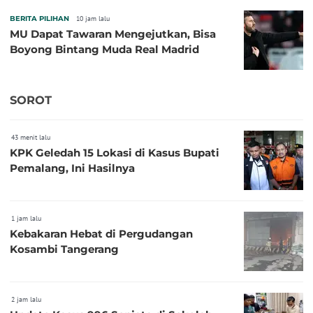
BERITA PILIHAN
10 jam lalu
MU Dapat Tawaran Mengejutkan, Bisa
Boyong Bintang Muda Real Madrid
SOROT
43 menit lalu
KPK Geledah 15 Lokasi di Kasus Bupati
Pemalang, Ini Hasilnya
1 jam lalu
Kebakaran Hebat di Pergudangan
Kosambi Tangerang
2 jam lalu