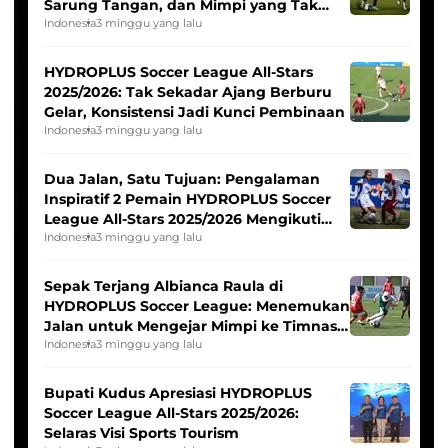
Sarung Tangan, dan Mimpi yang Tak
Pernah Padam
Indonesia
3 minggu yang lalu
HYDROPLUS Soccer League All-Stars
2025/2026: Tak Sekadar Ajang Berburu
Gelar, Konsistensi Jadi Kunci Pembinaan
Indonesia
3 minggu yang lalu
Dua Jalan, Satu Tujuan: Pengalaman
Inspiratif 2 Pemain HYDROPLUS Soccer
League All-Stars 2025/2026 Mengikuti
Seleksi Timnas Indonesia Putri
Indonesia
3 minggu yang lalu
Sepak Terjang Albianca Raula di
HYDROPLUS Soccer League: Menemukan
Jalan untuk Mengejar Mimpi ke Timnas
Indonesia Putri
Indonesia
3 minggu yang lalu
Bupati Kudus Apresiasi HYDROPLUS
Soccer League All-Stars 2025/2026:
Selaras Visi Sports Tourism