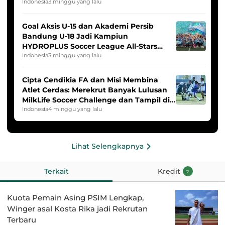
Indonesia
3 minggu yang lalu
Goal Aksis U-15 dan Akademi Persib
Bandung U-18 Jadi Kampiun
HYDROPLUS Soccer League All-Stars
2025/2026
Indonesia
3 minggu yang lalu
Cipta Cendikia FA dan Misi Membina
Atlet Cerdas: Merekrut Banyak Lulusan
MilkLife Soccer Challenge dan Tampil di
HYDROPLUS Soccer League
Indonesia
4 minggu yang lalu
Lihat Selengkapnya
Terkait
Kredit
2
Kuota Pemain Asing PSIM Lengkap,
Winger asal Kosta Rika jadi Rekrutan
Terbaru