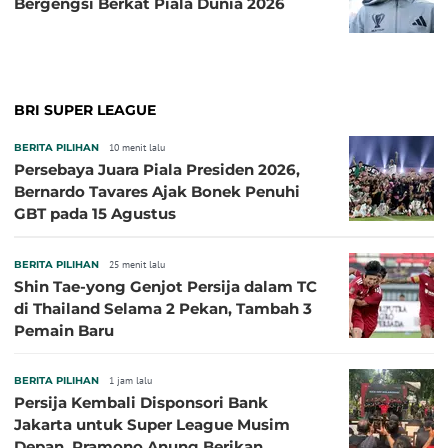
Bergengsi Berkat Piala Dunia 2026
BRI SUPER LEAGUE
BERITA PILIHAN
10 menit lalu
Persebaya Juara Piala Presiden 2026,
Bernardo Tavares Ajak Bonek Penuhi
GBT pada 15 Agustus
BERITA PILIHAN
25 menit lalu
Shin Tae-yong Genjot Persija dalam TC
di Thailand Selama 2 Pekan, Tambah 3
Pemain Baru
BERITA PILIHAN
1 jam lalu
Persija Kembali Disponsori Bank
Jakarta untuk Super League Musim
Depan, Pramono Anung Berikan