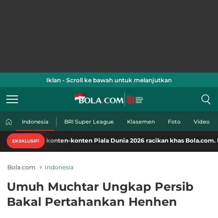
Iklan - Scroll ke bawah untuk melanjutkan
Indonesia
BRI Super League
Klasemen
Foto
Video
ati konten-konten Piala Dunia 2026 racikan khas Bola.com. Klik di sini!
EKSKLUSIF!
Bola.com
Indonesia
Umuh Muchtar Ungkap Persib
Bakal Pertahankan Henhen