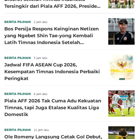
Tersingkir dari Piala AFF 2026, Presiden
Persija Pasang Badan
BERITA PILIHAN
2 jam lalu
Bos Persija Respons Keinginan Netizen
yang Ngebet Shin Tae-yong Kembali
Latih Timnas Indonesia Setelah
Tersingkir dari Piala AFF 2026
BERITA PILIHAN
5 jam lalu
Jadwal FIFA ASEAN Cup 2026,
Kesempatan Timnas Indonesia Perbaiki
Peringkat
BERITA PILIHAN
6 jam lalu
Piala AFF 2026 Tak Cuma Adu Kekuatan
Timnas, tapi Juga Etalase Kualitas Liga
Domestik
BERITA PILIHAN
11 jam lalu
Ole Romeny Langsung Cetak Gol Debut,