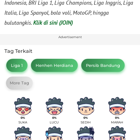
Indonesia, BRI Liga 1, Liga Champions, Liga Inggris, Liga
Italia, Liga Spanyol, bola voli, MotoGP, hingga
bulutangkis.
Klik di sini (JOIN)
Advertisement
Tag Terkait
Liga 1
Henhen Herdiana
Persib Bandung
More Tag
0%
0%
0%
0%
SUKA
LUCU
SEDIH
MARAH