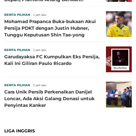
Penjelasan terkait Dukungan BUMD
BERITA PILIHAN
1 jam lalu
Mohamad Prapanca Buka-bukaan Akui
Persija PDKT dengan Justin Hubner,
Tunggu Keputusan Shin Tae-yong
BERITA PILIHAN
2 jam lalu
Garudayaksa FC Kumpulkan Eks Persija,
Kali Ini Giliran Paulo Ricardo
BERITA PILIHAN
2 jam lalu
Cara Unik Persib Perkenalkan Danijel
Loncar, Ada Aksi Galang Donasi untuk
Penyintas Kanker
LIGA INGGRIS