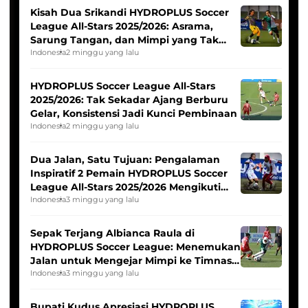
Kisah Dua Srikandi HYDROPLUS Soccer
League All-Stars 2025/2026: Asrama,
Sarung Tangan, dan Mimpi yang Tak
Pernah Padam
Indonesia
2 minggu yang lalu
HYDROPLUS Soccer League All-Stars
2025/2026: Tak Sekadar Ajang Berburu
Gelar, Konsistensi Jadi Kunci Pembinaan
Indonesia
2 minggu yang lalu
Dua Jalan, Satu Tujuan: Pengalaman
Inspiratif 2 Pemain HYDROPLUS Soccer
League All-Stars 2025/2026 Mengikuti
Seleksi Timnas Indonesia Putri
Indonesia
3 minggu yang lalu
Sepak Terjang Albianca Raula di
HYDROPLUS Soccer League: Menemukan
Jalan untuk Mengejar Mimpi ke Timnas
Indonesia Putri
Indonesia
3 minggu yang lalu
Bupati Kudus Apresiasi HYDROPLUS