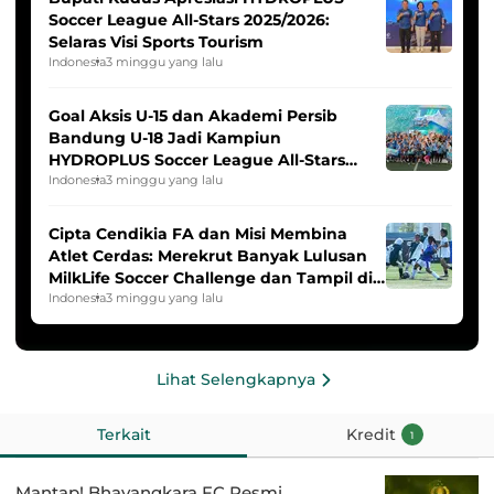
Soccer League All-Stars 2025/2026:
Selaras Visi Sports Tourism
Indonesia
3 minggu yang lalu
Goal Aksis U-15 dan Akademi Persib
Bandung U-18 Jadi Kampiun
HYDROPLUS Soccer League All-Stars
2025/2026
Indonesia
3 minggu yang lalu
Cipta Cendikia FA dan Misi Membina
Atlet Cerdas: Merekrut Banyak Lulusan
MilkLife Soccer Challenge dan Tampil di
HYDROPLUS Soccer League
Indonesia
3 minggu yang lalu
Lihat Selengkapnya
Terkait
Kredit
1
Mantap! Bhayangkara FC Resmi