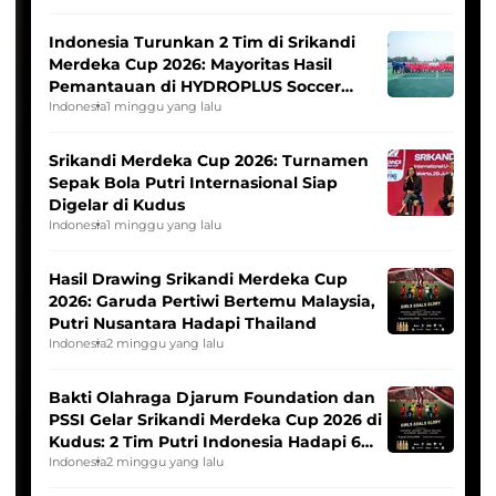
Indonesia Turunkan 2 Tim di Srikandi
Merdeka Cup 2026: Mayoritas Hasil
Pemantauan di HYDROPLUS Soccer
League
Indonesia
1 minggu yang lalu
Srikandi Merdeka Cup 2026: Turnamen
Sepak Bola Putri Internasional Siap
Digelar di Kudus
Indonesia
1 minggu yang lalu
Hasil Drawing Srikandi Merdeka Cup
2026: Garuda Pertiwi Bertemu Malaysia,
Putri Nusantara Hadapi Thailand
Indonesia
2 minggu yang lalu
Bakti Olahraga Djarum Foundation dan
PSSI Gelar Srikandi Merdeka Cup 2026 di
Kudus: 2 Tim Putri Indonesia Hadapi 6
Tim Asia
Indonesia
2 minggu yang lalu