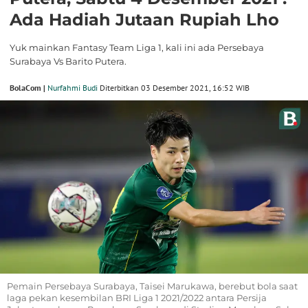
Ada Hadiah Jutaan Rupiah Lho
Yuk mainkan Fantasy Team Liga 1, kali ini ada Persebaya
Surabaya Vs Barito Putera.
BolaCom |
Nurfahmi Budi
Diterbitkan 03 Desember 2021, 16:52 WIB
Pemain Persebaya Surabaya, Taisei Marukawa, berebut bola saat
laga pekan kesembilan BRI Liga 1 2021/2022 antara Persija