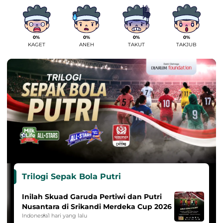
0%
0%
0%
0%
KAGET
ANEH
TAKUT
TAKJUB
Trilogi Sepak Bola Putri
Inilah Skuad Garuda Pertiwi dan Putri
Nusantara di Srikandi Merdeka Cup 2026
Indonesia
1 hari yang lalu