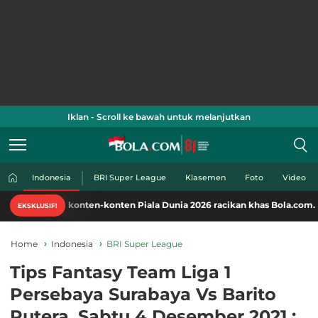
Iklan - Scroll ke bawah untuk melanjutkan
Indonesia
BRI Super League
Klasemen
Foto
Video
ati konten-konten Piala Dunia 2026 racikan khas Bola.com. Klik di sini!
EKSKLUSIF!
Home
Indonesia
BRI Super League
Tips Fantasy Team Liga 1
Persebaya Surabaya Vs Barito
Putera, Sabtu 4 Desember 2021 :