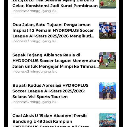
Gelar, Konsistensi Jadi Kunci Pembinaan
Indonesia
2 minggu yang lalu
Dua Jalan, Satu Tujuan: Pengalaman
Inspiratif 2 Pemain HYDROPLUS Soccer
League All-Stars 2025/2026 Mengikuti
Seleksi Timnas Indonesia Putri
Indonesia
3 minggu yang lalu
Sepak Terjang Albianca Raula di
HYDROPLUS Soccer League: Menemukan
Jalan untuk Mengejar Mimpi ke Timnas
Indonesia Putri
Indonesia
3 minggu yang lalu
Bupati Kudus Apresiasi HYDROPLUS
Soccer League All-Stars 2025/2026:
Selaras Visi Sports Tourism
Indonesia
3 minggu yang lalu
Goal Aksis U-15 dan Akademi Persib
Bandung U-18 Jadi Kampiun
HYDROPLUS Soccer League All-Stars