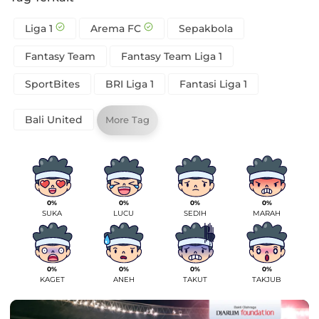
Liga 1
Arema FC
Sepakbola
Fantasy Team
Fantasy Team Liga 1
SportBites
BRI Liga 1
Fantasi Liga 1
Bali United
More Tag
0%
0%
0%
0%
SUKA
LUCU
SEDIH
MARAH
0%
0%
0%
0%
KAGET
ANEH
TAKUT
TAKJUB