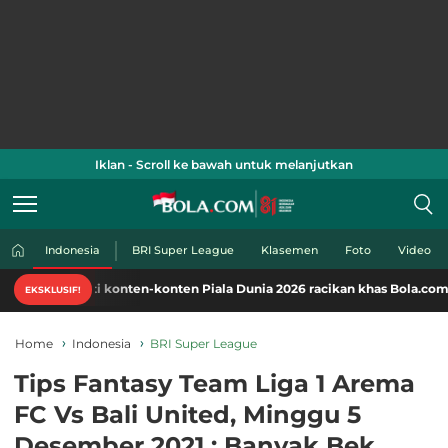
Iklan - Scroll ke bawah untuk melanjutkan
Indonesia
BRI Super League
Klasemen
Foto
Video
mati konten-konten Piala Dunia 2026 racikan khas Bola.com. Klik di sini
EKSKLUSIF!
Home
Indonesia
BRI Super League
Tips Fantasy Team Liga 1 Arema
FC Vs Bali United, Minggu 5
Desember 2021 : Banyak Bek