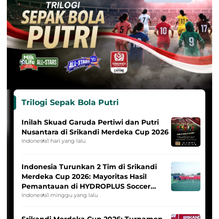
Trilogi Sepak Bola Putri
Inilah Skuad Garuda Pertiwi dan Putri
Nusantara di Srikandi Merdeka Cup 2026
Indonesia
1 hari yang lalu
Indonesia Turunkan 2 Tim di Srikandi
Merdeka Cup 2026: Mayoritas Hasil
Pemantauan di HYDROPLUS Soccer
League
Indonesia
1 minggu yang lalu
Srikandi Merdeka Cup 2026: Turnamen