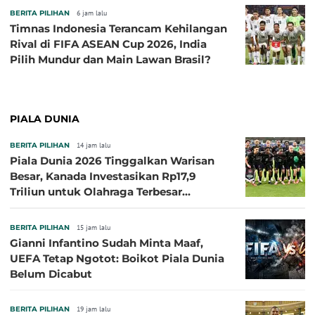
BERITA PILIHAN
6 jam lalu
Timnas Indonesia Terancam Kehilangan
Rival di FIFA ASEAN Cup 2026, India
Pilih Mundur dan Main Lawan Brasil?
PIALA DUNIA
BERITA PILIHAN
14 jam lalu
Piala Dunia 2026 Tinggalkan Warisan
Besar, Kanada Investasikan Rp17,9
Triliun untuk Olahraga Terbesar
Sepanjang Sejarah
BERITA PILIHAN
15 jam lalu
Gianni Infantino Sudah Minta Maaf,
UEFA Tetap Ngotot: Boikot Piala Dunia
Belum Dicabut
BERITA PILIHAN
19 jam lalu