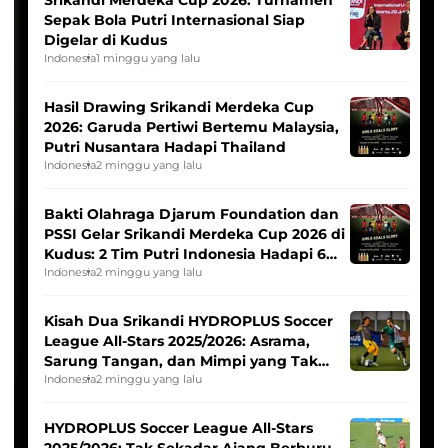
Sepak Bola Putri Internasional Siap
Digelar di Kudus
Indonesia
1 minggu yang lalu
Hasil Drawing Srikandi Merdeka Cup
2026: Garuda Pertiwi Bertemu Malaysia,
Putri Nusantara Hadapi Thailand
Indonesia
2 minggu yang lalu
Bakti Olahraga Djarum Foundation dan
PSSI Gelar Srikandi Merdeka Cup 2026 di
Kudus: 2 Tim Putri Indonesia Hadapi 6
Tim Asia
Indonesia
2 minggu yang lalu
Kisah Dua Srikandi HYDROPLUS Soccer
League All-Stars 2025/2026: Asrama,
Sarung Tangan, dan Mimpi yang Tak
Pernah Padam
Indonesia
2 minggu yang lalu
HYDROPLUS Soccer League All-Stars
2025/2026: Tak Sekadar Ajang Berburu