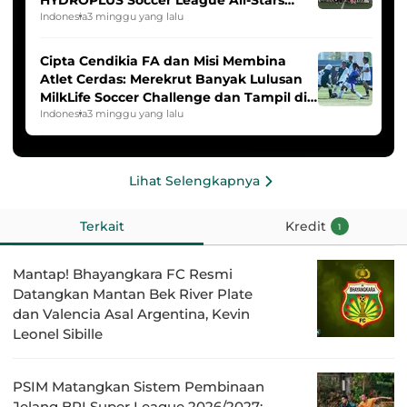
2025/2026
Indonesia
3 minggu yang lalu
Cipta Cendikia FA dan Misi Membina
Atlet Cerdas: Merekrut Banyak Lulusan
MilkLife Soccer Challenge dan Tampil di
HYDROPLUS Soccer League
Indonesia
3 minggu yang lalu
Lihat Selengkapnya
Terkait
Kredit
1
Mantap! Bhayangkara FC Resmi
Datangkan Mantan Bek River Plate
dan Valencia Asal Argentina, Kevin
Leonel Sibille
PSIM Matangkan Sistem Pembinaan
Jelang BRI Super League 2026/2027: