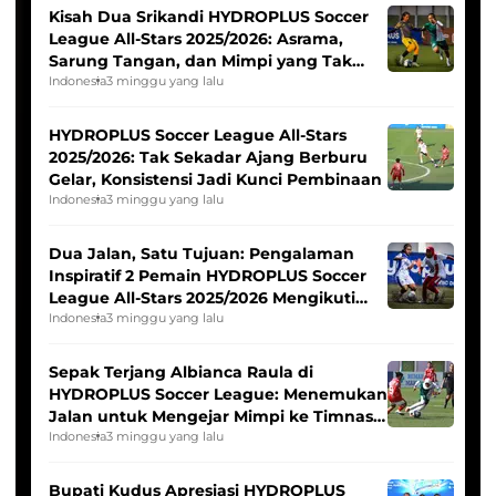
Kisah Dua Srikandi HYDROPLUS Soccer
League All-Stars 2025/2026: Asrama,
Sarung Tangan, dan Mimpi yang Tak
Pernah Padam
Indonesia
3 minggu yang lalu
HYDROPLUS Soccer League All-Stars
2025/2026: Tak Sekadar Ajang Berburu
Gelar, Konsistensi Jadi Kunci Pembinaan
Indonesia
3 minggu yang lalu
Dua Jalan, Satu Tujuan: Pengalaman
Inspiratif 2 Pemain HYDROPLUS Soccer
League All-Stars 2025/2026 Mengikuti
Seleksi Timnas Indonesia Putri
Indonesia
3 minggu yang lalu
Sepak Terjang Albianca Raula di
HYDROPLUS Soccer League: Menemukan
Jalan untuk Mengejar Mimpi ke Timnas
Indonesia Putri
Indonesia
3 minggu yang lalu
Bupati Kudus Apresiasi HYDROPLUS