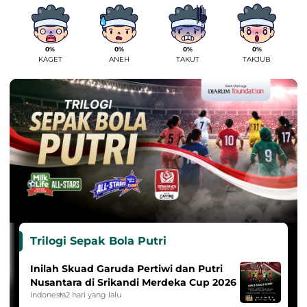
0%
0%
0%
0%
KAGET
ANEH
TAKUT
TAKJUB
Trilogi Sepak Bola Putri
Inilah Skuad Garuda Pertiwi dan Putri
Nusantara di Srikandi Merdeka Cup 2026
Indonesia
2 hari yang lalu