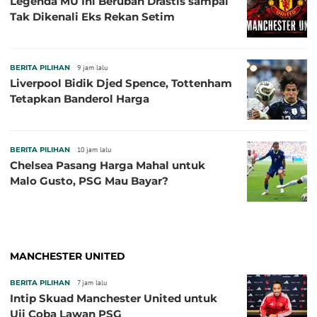
Legenda MU Ini Berubah Drastis sampai
Tak Dikenali Eks Rekan Setim
BERITA PILIHAN
9 jam lalu
Liverpool Bidik Djed Spence, Tottenham
Tetapkan Banderol Harga
BERITA PILIHAN
10 jam lalu
Chelsea Pasang Harga Mahal untuk
Malo Gusto, PSG Mau Bayar?
MANCHESTER UNITED
BERITA PILIHAN
7 jam lalu
Intip Skuad Manchester United untuk
Uji Coba Lawan PSG