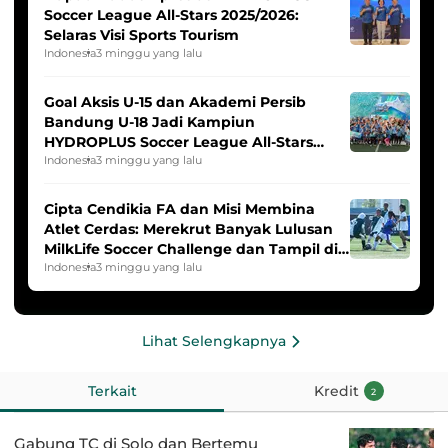
Soccer League All-Stars 2025/2026:
Selaras Visi Sports Tourism
Indonesia
3 minggu yang lalu
Goal Aksis U-15 dan Akademi Persib
Bandung U-18 Jadi Kampiun
HYDROPLUS Soccer League All-Stars
2025/2026
Indonesia
3 minggu yang lalu
Cipta Cendikia FA dan Misi Membina
Atlet Cerdas: Merekrut Banyak Lulusan
MilkLife Soccer Challenge dan Tampil di
HYDROPLUS Soccer League
Indonesia
3 minggu yang lalu
Lihat Selengkapnya
Terkait
Kredit
2
Gabung TC di Solo dan Bertemu