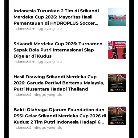
Indonesia Turunkan 2 Tim di Srikandi
Merdeka Cup 2026: Mayoritas Hasil
Pemantauan di HYDROPLUS Soccer
League
Indonesia
1 minggu yang lalu
Srikandi Merdeka Cup 2026: Turnamen
Sepak Bola Putri Internasional Siap
Digelar di Kudus
Indonesia
1 minggu yang lalu
Hasil Drawing Srikandi Merdeka Cup
2026: Garuda Pertiwi Bertemu Malaysia,
Putri Nusantara Hadapi Thailand
Indonesia
2 minggu yang lalu
Bakti Olahraga Djarum Foundation dan
PSSI Gelar Srikandi Merdeka Cup 2026 di
Kudus: 2 Tim Putri Indonesia Hadapi 6
Tim Asia
Indonesia
2 minggu yang lalu