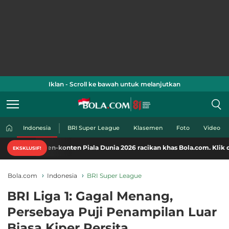
Iklan - Scroll ke bawah untuk melanjutkan
Indonesia
BRI Super League
Klasemen
Foto
Video
ten-konten Piala Dunia 2026 racikan khas Bola.com. Klik di sini!
EKSKLUSIF!
Bola.com
Indonesia
BRI Super League
BRI Liga 1: Gagal Menang,
Persebaya Puji Penampilan Luar
Biasa Kiper Persita