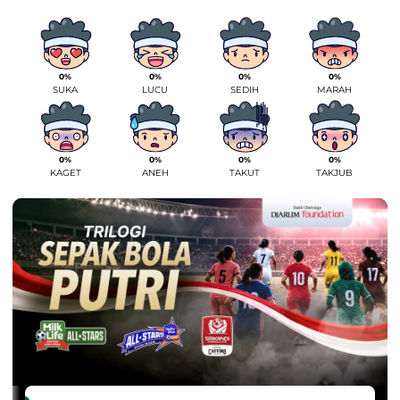
0%
0%
0%
0%
SUKA
LUCU
SEDIH
MARAH
0%
0%
0%
0%
KAGET
ANEH
TAKUT
TAKJUB