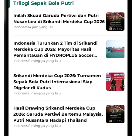
Trilogi Sepak Bola Putri
Inilah Skuad Garuda Pertiwi dan Putri
Nusantara di Srikandi Merdeka Cup 2026
Indonesia
4 jam yang lalu
Indonesia Turunkan 2 Tim di Srikandi
Merdeka Cup 2026: Mayoritas Hasil
Pemantauan di HYDROPLUS Soccer
League
Indonesia
1 minggu yang lalu
Srikandi Merdeka Cup 2026: Turnamen
Sepak Bola Putri Internasional Siap
Digelar di Kudus
Indonesia
1 minggu yang lalu
Hasil Drawing Srikandi Merdeka Cup
2026: Garuda Pertiwi Bertemu Malaysia,
Putri Nusantara Hadapi Thailand
Indonesia
1 minggu yang lalu