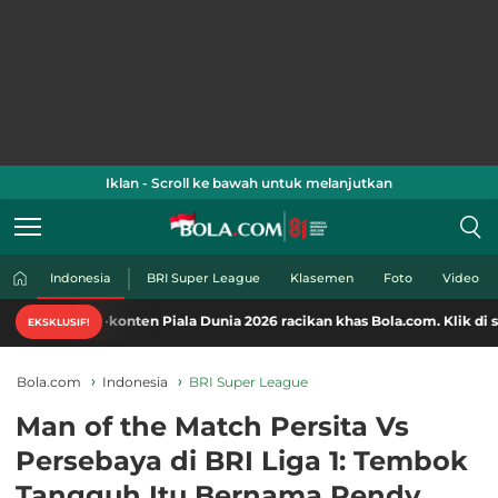
Iklan - Scroll ke bawah untuk melanjutkan
Indonesia
BRI Super League
Klasemen
Foto
Video
onten Piala Dunia 2026 racikan khas Bola.com. Klik di sini!
EKSKLUSIF!
Bola.com
Indonesia
BRI Super League
Man of the Match Persita Vs
Persebaya di BRI Liga 1: Tembok
Tangguh Itu Bernama Rendy