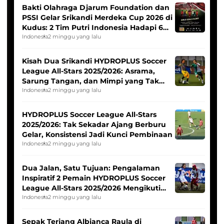
Bakti Olahraga Djarum Foundation dan
PSSI Gelar Srikandi Merdeka Cup 2026 di
Kudus: 2 Tim Putri Indonesia Hadapi 6
Tim Asia
Indonesia
2 minggu yang lalu
Kisah Dua Srikandi HYDROPLUS Soccer
League All-Stars 2025/2026: Asrama,
Sarung Tangan, dan Mimpi yang Tak
Pernah Padam
Indonesia
2 minggu yang lalu
HYDROPLUS Soccer League All-Stars
2025/2026: Tak Sekadar Ajang Berburu
Gelar, Konsistensi Jadi Kunci Pembinaan
Indonesia
2 minggu yang lalu
Dua Jalan, Satu Tujuan: Pengalaman
Inspiratif 2 Pemain HYDROPLUS Soccer
League All-Stars 2025/2026 Mengikuti
Seleksi Timnas Indonesia Putri
Indonesia
2 minggu yang lalu
Sepak Terjang Albianca Raula di