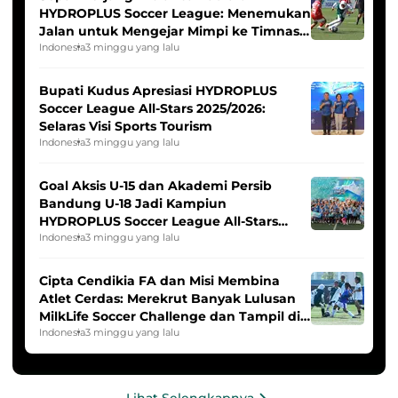
HYDROPLUS Soccer League: Menemukan
Jalan untuk Mengejar Mimpi ke Timnas
Indonesia Putri
Indonesia
3 minggu yang lalu
Bupati Kudus Apresiasi HYDROPLUS
Soccer League All-Stars 2025/2026:
Selaras Visi Sports Tourism
Indonesia
3 minggu yang lalu
Goal Aksis U-15 dan Akademi Persib
Bandung U-18 Jadi Kampiun
HYDROPLUS Soccer League All-Stars
2025/2026
Indonesia
3 minggu yang lalu
Cipta Cendikia FA dan Misi Membina
Atlet Cerdas: Merekrut Banyak Lulusan
MilkLife Soccer Challenge dan Tampil di
HYDROPLUS Soccer League
Indonesia
3 minggu yang lalu
Lihat Selengkapnya