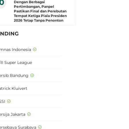
10
Dengan Berbagai
Pertimbangan, Panpel
Pastikan Final dan Perebutan
Tempat Ketiga Piala Presiden
2026 Tetap Tanpa Penonton
ENDING
imnas Indonesia
RI Super League
ersib Bandung
trick Kluivert
SSI
rsija Jakarta
ersebaya Surabaya