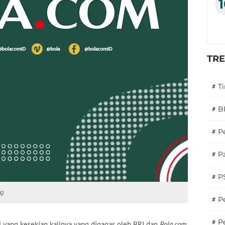
TR
#
T
#
B
#
P
#
Pa
#
P
s)
#
Pe
#
P
 yang kesekian kalinya yang digagas oleh BRI dan
Bola.com