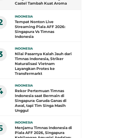
Castel Tambah Kuat Aroma
Spanyol di Persik
INDONESIA
2
Tempat Nonton Live
Streaming Piala AFF 2026:
Singapura Vs Timnas
Indonesia
INDONESIA
3
Nilai Pasarnya Kalah Jauh dari
Timnas Indonesia, Striker
Naturalisasi Vietnam
Layangkan Protes ke
Transfermarkt
INDONESIA
4
Rekor Pertemuan Timnas
Indonesia saat Bermain di
Singapura: Garuda Ganas di
Awal, tapi Tim Singa Masih
Unggul
INDONESIA
5
Menjamu Timnas Indonesia di
Piala AFF 2026, Singapura
Kehilangan Amunisi Andalan: