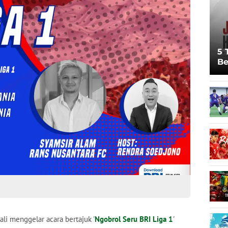
5 
Be
Pi
Sp
Ju
li menggelar acara bertajuk '
Ngobrol Seru BRI Liga 1
'