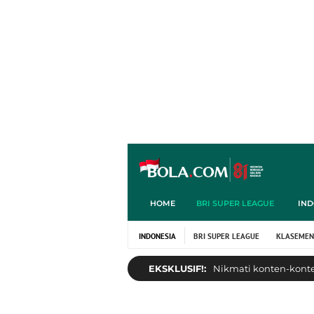
HOME
BRI SUPER LEAGUE
IND
INDONESIA
BRI SUPER LEAGUE
KLASEMEN
EKSKLUSIF!:
Nikmati konten-konten