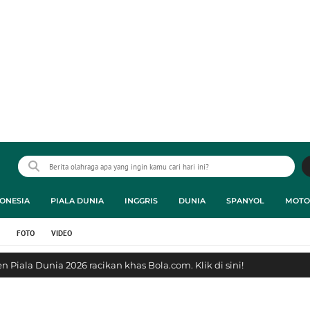
ONESIA
PIALA DUNIA
INGGRIS
DUNIA
SPANYOL
MOTO
FOTO
VIDEO
 Piala Dunia 2026 racikan khas Bola.com. Klik di sini!