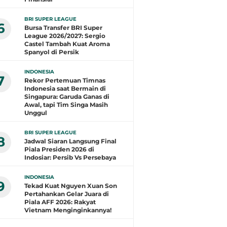
BRI SUPER LEAGUE
6
Bursa Transfer BRI Super
League 2026/2027: Sergio
Castel Tambah Kuat Aroma
Spanyol di Persik
INDONESIA
7
Rekor Pertemuan Timnas
Indonesia saat Bermain di
Singapura: Garuda Ganas di
Awal, tapi Tim Singa Masih
Unggul
BRI SUPER LEAGUE
8
Jadwal Siaran Langsung Final
Piala Presiden 2026 di
Indosiar: Persib Vs Persebaya
INDONESIA
9
Tekad Kuat Nguyen Xuan Son
Pertahankan Gelar Juara di
Piala AFF 2026: Rakyat
Vietnam Menginginkannya!