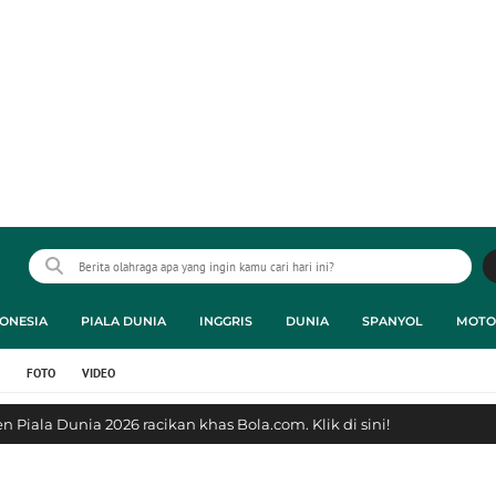
ONESIA
PIALA DUNIA
INGGRIS
DUNIA
SPANYOL
MOTO
FOTO
VIDEO
 Piala Dunia 2026 racikan khas Bola.com. Klik di sini!