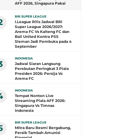
AFF 2026, Singapura Pakai
Jersey Baru
BRI SUPER LEAGUE
2
I.League Rilis Jadwal BRI
Super League 2026/2027:
Arema FC Vs Kalteng FC dan
Bali United Kontra PSS
Sleman Jadi Pembuka pada 4
September
INDONESIA
3
Jadwal Siaran Langsung
Perebutan Peringkat 3 Piala
Presiden 2026: Persija Vs
Arema FC
INDONESIA
4
Tempat Nonton Live
Streaming Piala AFF 2026:
Singapura Vs Timnas
Indonesia
BRI SUPER LEAGUE
5
Mitra Baru Resmi Bergabung,
Persib Tambah Amunisi
Finansial