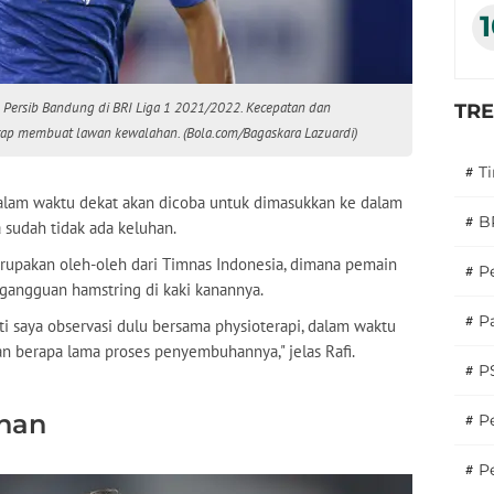
 Persib Bandung di BRI Liga 1 2021/2022. Kecepatan dan
TR
rap membuat lawan kewalahan. (Bola.com/Bagaskara Lazuardi)
#
T
dalam waktu dekat akan dicoba untuk dimasukkan ke dalam
#
B
a sudah tidak ada keluhan.
erupakan oleh-oleh dari Timnas Indonesia, dimana pemain
#
P
a gangguan hamstring di kaki kanannya.
#
Pa
nti saya observasi dulu bersama physioterapi, dalam waktu
kan berapa lama proses penyembuhannya," jelas Rafi.
#
P
ihan
#
Pe
#
P