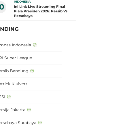
INDONESIA
10
Ini Link Live Streaming Final
Piala Presiden 2026: Persib Vs
Persebaya
ENDING
imnas Indonesia
RI Super League
ersib Bandung
trick Kluivert
SSI
rsija Jakarta
ersebaya Surabaya