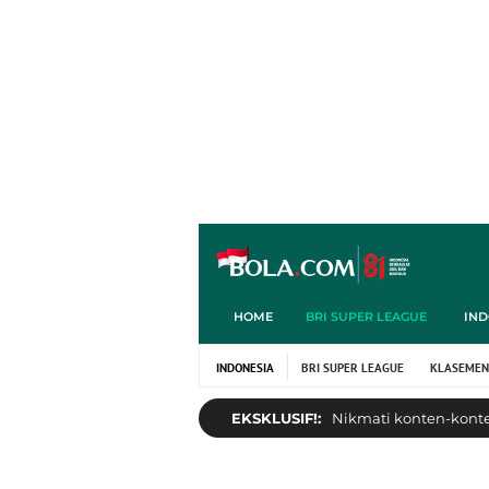
HOME
BRI SUPER LEAGUE
IND
INDONESIA
BRI SUPER LEAGUE
KLASEMEN
EKSKLUSIF!:
Nikmati konten-konten