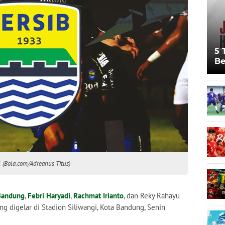
5 
Be
Pi
Sp
Ju
1 (Bola.com/Adreanus Titus)
Bandung
,
Febri Haryadi
,
Rachmat Irianto
, dan Reky Rahayu
ng digelar di Stadion Siliwangi, Kota Bandung, Senin