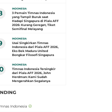
INDONESIA
8
3 Pemain Timnas Indonesia
yang Tampil Buruk saat
Hadapi Singapura di Piala AFF
2026: Kurang Gereget, Tiket
Semifinal Melayang
INDONESIA
9
Usai Singkirkan Timnas
Indonesia dari Piala AFF 2026,
Eks Bek Madura United
Bongkar Filosofi Singapura
INDONESIA
10
Timnas Indonesia Tersingkir
dari Piala AFF 2026, John
Herdman: Kami Sudah
Mengerahkan Segalanya
ENDING
imnas Indonesia