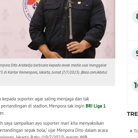
enpora Dito Ariotedjo berbicara kepada awak media usai menggelar
3 di Kantor Kemenpora, Jakarta, Jumat (7/7/2023). (Bola.com/Abdul
 kepada suporter agar saling menjaga dan tak
pertandingan di stadion. Menpora tak ingin
BRI Liga 1
er.
TR
h saya sampaikan ayo suporter mari kita menyaksikan
ertandingan sepak bola," ujar Menpora Dito dalam acara
#
T
ningan, Jakarta, Rabu (19/7/2023) malam WIB.