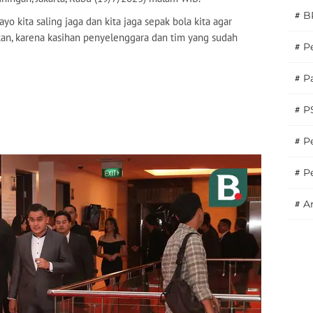
#
B
ayo kita saling jaga dan kita jaga sepak bola kita agar
ikan, karena kasihan penyelenggara dan tim yang sudah
#
P
#
Pa
#
P
#
Pe
#
P
#
A