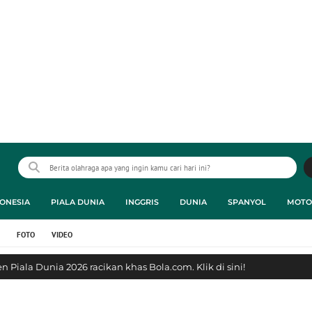
ONESIA
PIALA DUNIA
INGGRIS
DUNIA
SPANYOL
MOTO
FOTO
VIDEO
 Piala Dunia 2026 racikan khas Bola.com. Klik di sini!