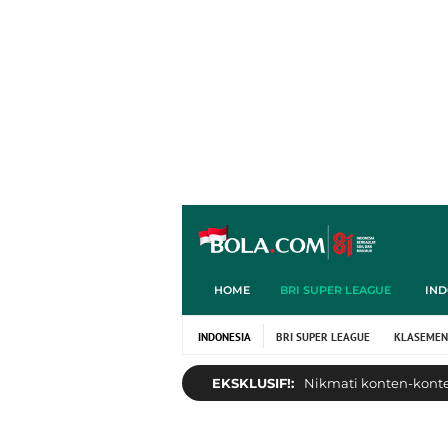
HOME
BRI SUPER LEAGUE
IND
INDONESIA
BRI SUPER LEAGUE
KLASEMEN
EKSKLUSIF!:
Nikmati konten-konten