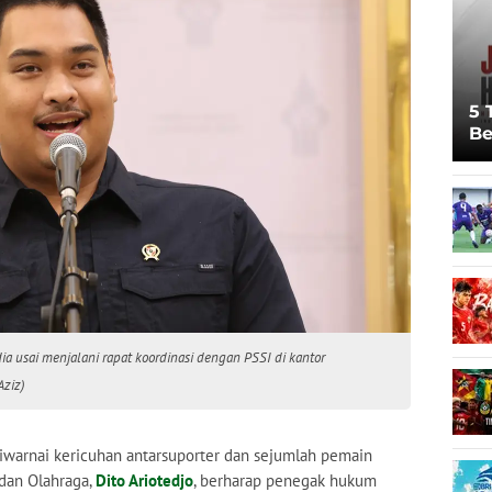
5 
Be
Pi
Sp
Ju
ia usai menjalani rapat koordinasi dengan PSSI di kantor
Aziz)
iwarnai kericuhan antarsuporter dan sejumlah pemain
dan Olahraga,
Dito Ariotedjo
, berharap penegak hukum