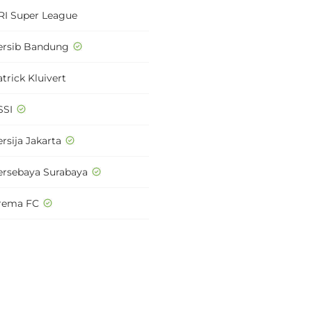
RI Super League
ersib Bandung
trick Kluivert
SSI
rsija Jakarta
ersebaya Surabaya
rema FC