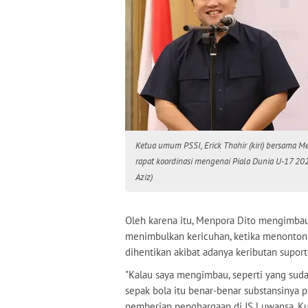
Ketua umum PSSI, Erick Thohir (kiri) bersama M
rapat koordinasi mengenai Piala Dunia U-17 202
Aziz)
Oleh karena itu, Menpora Dito mengimbau
menimbulkan kericuhan, ketika menonton 
dihentikan akibat adanya keributan suport
"Kalau saya mengimbau, seperti yang suda
sepak bola itu benar-benar substansinya p
pemberian penghargaan di JS Luwansa, Ku