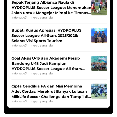
Sepak Terjang Albianca Raula di
HYDROPLUS Soccer League: Menemukan
Jalan untuk Mengejar Mimpi ke Timnas
Indonesia Putri
Indonesia
3 minggu yang lalu
Bupati Kudus Apresiasi HYDROPLUS
Soccer League All-Stars 2025/2026:
Selaras Visi Sports Tourism
Indonesia
3 minggu yang lalu
Goal Aksis U-15 dan Akademi Persib
Bandung U-18 Jadi Kampiun
HYDROPLUS Soccer League All-Stars
2025/2026
Indonesia
3 minggu yang lalu
Cipta Cendikia FA dan Misi Membina
Atlet Cerdas: Merekrut Banyak Lulusan
MilkLife Soccer Challenge dan Tampil di
HYDROPLUS Soccer League
Indonesia
3 minggu yang lalu