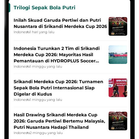
Trilogi Sepak Bola Putri
Inilah Skuad Garuda Pertiwi dan Putri
Nusantara di Srikandi Merdeka Cup 2026
Indonesia
1 hari yang lalu
Indonesia Turunkan 2 Tim di Srikandi
Merdeka Cup 2026: Mayoritas Hasil
Pemantauan di HYDROPLUS Soccer
League
Indonesia
1 minggu yang lalu
Srikandi Merdeka Cup 2026: Turnamen
Sepak Bola Putri Internasional Siap
Digelar di Kudus
Indonesia
1 minggu yang lalu
Hasil Drawing Srikandi Merdeka Cup
2026: Garuda Pertiwi Bertemu Malaysia,
Putri Nusantara Hadapi Thailand
Indonesia
2 minggu yang lalu