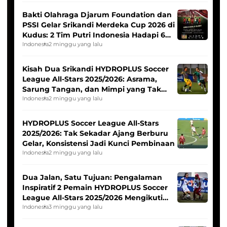
Bakti Olahraga Djarum Foundation dan
PSSI Gelar Srikandi Merdeka Cup 2026 di
Kudus: 2 Tim Putri Indonesia Hadapi 6
Tim Asia
Indonesia
2 minggu yang lalu
Kisah Dua Srikandi HYDROPLUS Soccer
League All-Stars 2025/2026: Asrama,
Sarung Tangan, dan Mimpi yang Tak
Pernah Padam
Indonesia
2 minggu yang lalu
HYDROPLUS Soccer League All-Stars
2025/2026: Tak Sekadar Ajang Berburu
Gelar, Konsistensi Jadi Kunci Pembinaan
Indonesia
2 minggu yang lalu
Dua Jalan, Satu Tujuan: Pengalaman
Inspiratif 2 Pemain HYDROPLUS Soccer
League All-Stars 2025/2026 Mengikuti
Seleksi Timnas Indonesia Putri
Indonesia
3 minggu yang lalu