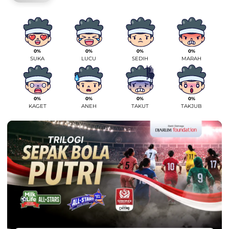
0%
0%
0%
0%
SUKA
LUCU
SEDIH
MARAH
0%
0%
0%
0%
KAGET
ANEH
TAKUT
TAKJUB