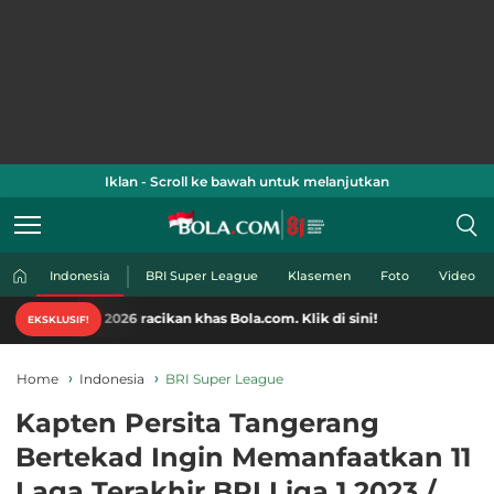
Iklan - Scroll ke bawah untuk melanjutkan
Indonesia
BRI Super League
Klasemen
Foto
Video
 2026 racikan khas Bola.com. Klik di sini!
EKSKLUSIF!
Home
Indonesia
BRI Super League
Kapten Persita Tangerang
Bertekad Ingin Memanfaatkan 11
Laga Terakhir BRI Liga 1 2023 /