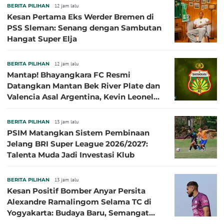
BERITA PILIHAN
12 jam lalu
Kesan Pertama Eks Werder Bremen di
PSS Sleman: Senang dengan Sambutan
Hangat Super Elja
BERITA PILIHAN
12 jam lalu
Mantap! Bhayangkara FC Resmi
Datangkan Mantan Bek River Plate dan
Valencia Asal Argentina, Kevin Leonel
Sibille
BERITA PILIHAN
13 jam lalu
PSIM Matangkan Sistem Pembinaan
Jelang BRI Super League 2026/2027:
Talenta Muda Jadi Investasi Klub
BERITA PILIHAN
13 jam lalu
Kesan Positif Bomber Anyar Persita
Alexandre Ramalingom Selama TC di
Yogyakarta: Budaya Baru, Semangat
Baru!