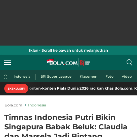
Iklan - Scroll ke bawah untuk melanjutkan
Indonesia
BRI Super League
Klasemen
Foto
Video
konten-konten Piala Dunia 2026 racikan khas Bola.com. Klik di sini!
EKSKLUSIF!
Bola.com
Indonesia
Timnas Indonesia Putri Bikin
Singapura Babak Beluk: Claudia
dan Marsela Jadi Bintang