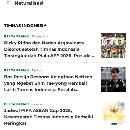
#
Naturalisasi
TIMNAS INDONESIA
BERITA PILIHAN
43 menit lalu
Rizky Ridho dan Nadeo Argawinata
Disorot setelah Timnas Indonesia
Tersingkir dari Piala AFF 2026, Presiden
Persija Pasang Badan
BERITA PILIHAN
2 jam lalu
Bos Persija Respons Keinginan Netizen
yang Ngebet Shin Tae-yong Kembali
Latih Timnas Indonesia Setelah
Tersingkir dari Piala AFF 2026
BERITA PILIHAN
5 jam lalu
Jadwal FIFA ASEAN Cup 2026,
Kesempatan Timnas Indonesia Perbaiki
Peringkat