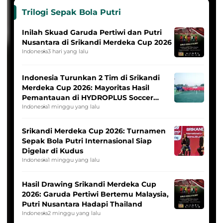
Trilogi Sepak Bola Putri
Inilah Skuad Garuda Pertiwi dan Putri
Nusantara di Srikandi Merdeka Cup 2026
Indonesia
3 hari yang lalu
Indonesia Turunkan 2 Tim di Srikandi
Merdeka Cup 2026: Mayoritas Hasil
Pemantauan di HYDROPLUS Soccer
League
Indonesia
1 minggu yang lalu
Srikandi Merdeka Cup 2026: Turnamen
Sepak Bola Putri Internasional Siap
Digelar di Kudus
Indonesia
1 minggu yang lalu
Hasil Drawing Srikandi Merdeka Cup
2026: Garuda Pertiwi Bertemu Malaysia,
Putri Nusantara Hadapi Thailand
Indonesia
2 minggu yang lalu