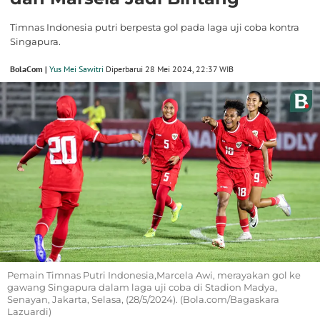
Timnas Indonesia putri berpesta gol pada laga uji coba kontra
Singapura.
BolaCom |
Yus Mei Sawitri
Diperbarui 28 Mei 2024, 22:37 WIB
Pemain Timnas Putri Indonesia,Marcela Awi, merayakan gol ke
gawang Singapura dalam laga uji coba di Stadion Madya,
Senayan, Jakarta, Selasa, (28/5/2024). (Bola.com/Bagaskara
Lazuardi)