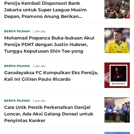
Persija Kembali Disponsori Bank
Jakarta untuk Super League Musim
Depan, Pramono Anung Berikan
Penjelasan terkait Dukungan BUMD
BERITA PILIHAN
1 jam lalu
Mohamad Prapanca Buka-bukaan Akui
Persija PDKT dengan Justin Hubner,
Tunggu Keputusan Shin Tae-yong
BERITA PILIHAN
2 jam lalu
Garudayaksa FC Kumpulkan Eks Persija,
Kali Ini Giliran Paulo Ricardo
BERITA PILIHAN
2 jam lalu
Cara Unik Persib Perkenalkan Danijel
Loncar, Ada Aksi Galang Donasi untuk
Penyintas Kanker