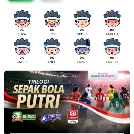
0%
0%
0%
0%
SUKA
LUCU
SEDIH
MARAH
0%
0%
0%
0%
KAGET
ANEH
TAKUT
TAKJUB