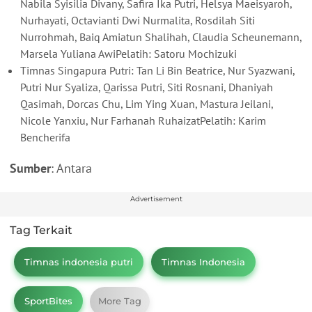
Nabila Syisilia Divany, Safira Ika Putri, Helsya Maeisyaroh,
Nurhayati, Octavianti Dwi Nurmalita, Rosdilah Siti
Nurrohmah, Baiq Amiatun Shalihah, Claudia Scheunemann,
Marsela Yuliana AwiPelatih: Satoru Mochizuki
Timnas Singapura Putri: Tan Li Bin Beatrice, Nur Syazwani,
Putri Nur Syaliza, Qarissa Putri, Siti Rosnani, Dhaniyah
Qasimah, Dorcas Chu, Lim Ying Xuan, Mastura Jeilani,
Nicole Yanxiu, Nur Farhanah RuhaizatPelatih: Karim
Bencherifa
Sumber
: Antara
Advertisement
Tag Terkait
Timnas indonesia putri
Timnas Indonesia
SportBites
More Tag