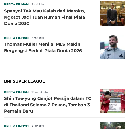
BERITA PILIHAN
2 hari lalu
Spanyol Tak Mau Kalah dari Maroko,
Ngotot Jadi Tuan Rumah Final Piala
Dunia 2030
BERITA PILIHAN
2 hari lalu
Thomas Muller Menilai MLS Makin
Bergengsi Berkat Piala Dunia 2026
BRI SUPER LEAGUE
BERITA PILIHAN
13 menit lalu
Shin Tae-yong Genjot Persija dalam TC
di Thailand Selama 2 Pekan, Tambah 3
Pemain Baru
BERITA PILIHAN
1 jam lalu