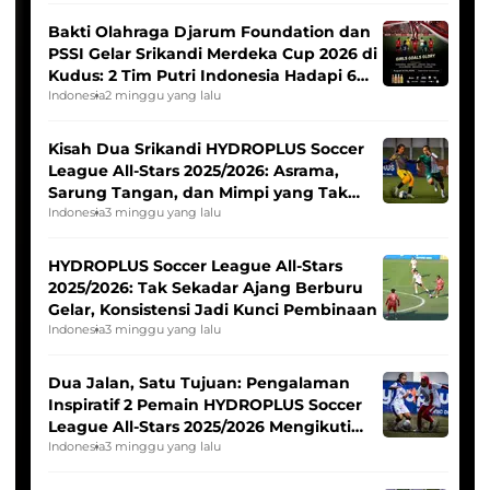
Bakti Olahraga Djarum Foundation dan
PSSI Gelar Srikandi Merdeka Cup 2026 di
Kudus: 2 Tim Putri Indonesia Hadapi 6
Tim Asia
Indonesia
2 minggu yang lalu
Kisah Dua Srikandi HYDROPLUS Soccer
League All-Stars 2025/2026: Asrama,
Sarung Tangan, dan Mimpi yang Tak
Pernah Padam
Indonesia
3 minggu yang lalu
HYDROPLUS Soccer League All-Stars
2025/2026: Tak Sekadar Ajang Berburu
Gelar, Konsistensi Jadi Kunci Pembinaan
Indonesia
3 minggu yang lalu
Dua Jalan, Satu Tujuan: Pengalaman
Inspiratif 2 Pemain HYDROPLUS Soccer
League All-Stars 2025/2026 Mengikuti
Seleksi Timnas Indonesia Putri
Indonesia
3 minggu yang lalu