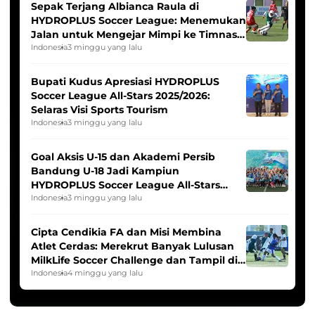
Sepak Terjang Albianca Raula di
HYDROPLUS Soccer League: Menemukan
Jalan untuk Mengejar Mimpi ke Timnas
Indonesia Putri
Indonesia
3 minggu yang lalu
Bupati Kudus Apresiasi HYDROPLUS
Soccer League All-Stars 2025/2026:
Selaras Visi Sports Tourism
Indonesia
3 minggu yang lalu
Goal Aksis U-15 dan Akademi Persib
Bandung U-18 Jadi Kampiun
HYDROPLUS Soccer League All-Stars
2025/2026
Indonesia
3 minggu yang lalu
Cipta Cendikia FA dan Misi Membina
Atlet Cerdas: Merekrut Banyak Lulusan
MilkLife Soccer Challenge dan Tampil di
HYDROPLUS Soccer League
Indonesia
4 minggu yang lalu