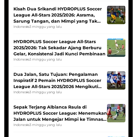
Kisah Dua Srikandi HYDROPLUS Soccer
League All-Stars 2025/2026: Asrama,
Sarung Tangan, dan Mimpi yang Tak
Pernah Padam
Indonesia
3 minggu yang lalu
HYDROPLUS Soccer League All-Stars
2025/2026: Tak Sekadar Ajang Berburu
Gelar, Konsistensi Jadi Kunci Pembinaan
Indonesia
3 minggu yang lalu
Dua Jalan, Satu Tujuan: Pengalaman
Inspiratif 2 Pemain HYDROPLUS Soccer
League All-Stars 2025/2026 Mengikuti
Seleksi Timnas Indonesia Putri
Indonesia
3 minggu yang lalu
Sepak Terjang Albianca Raula di
HYDROPLUS Soccer League: Menemukan
Jalan untuk Mengejar Mimpi ke Timnas
Indonesia Putri
Indonesia
3 minggu yang lalu