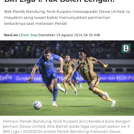
Bek Persib Bandung, Nick Kuipers mewaspadai Dewa United. Ia
meyakini sang lawan bakal menunjukkan permainan
terbaiknya saat melawan Persib
BolaCom |
Erwin Snaz
Diterbitkan 19 Agustus 2024, 06:30 WIB
Pemain Persib Bandung, Nick Kuipers (kiri) berebut bola dengan
pemain Dewa United, Alta Ballah pada laga lanjutan pekan ke-3
BRI Liga 1 2023/2024 antara Persib Bandung melawan Dewa