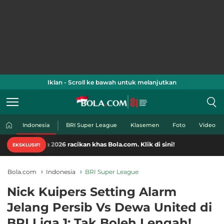
Iklan - Scroll ke bawah untuk melanjutkan
Indonesia
BRI Super League
Klasemen
Foto
Video
 2026 racikan khas Bola.com. Klik di sini!
EKSKLUSIF!
Bola.com
Indonesia
BRI Super League
Nick Kuipers Setting Alarm
Jelang Persib Vs Dewa United di
BRI Liga 1: Tak Boleh Lengah!