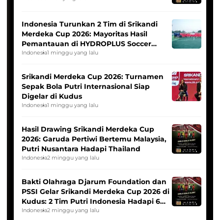
Indonesia Turunkan 2 Tim di Srikandi
Merdeka Cup 2026: Mayoritas Hasil
Pemantauan di HYDROPLUS Soccer
League
Indonesia
1 minggu yang lalu
Srikandi Merdeka Cup 2026: Turnamen
Sepak Bola Putri Internasional Siap
Digelar di Kudus
Indonesia
1 minggu yang lalu
Hasil Drawing Srikandi Merdeka Cup
2026: Garuda Pertiwi Bertemu Malaysia,
Putri Nusantara Hadapi Thailand
Indonesia
2 minggu yang lalu
Bakti Olahraga Djarum Foundation dan
PSSI Gelar Srikandi Merdeka Cup 2026 di
Kudus: 2 Tim Putri Indonesia Hadapi 6
Tim Asia
Indonesia
2 minggu yang lalu