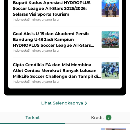
Bupati Kudus Apresiasi HYDROPLUS
Soccer League All-Stars 2025/2026:
Selaras Visi Sports Tourism
Indonesia
3 minggu yang lalu
Goal Aksis U-15 dan Akademi Persib
Bandung U-18 Jadi Kampiun
HYDROPLUS Soccer League All-Stars
2025/2026
Indonesia
3 minggu yang lalu
Cipta Cendikia FA dan Misi Membina
Atlet Cerdas: Merekrut Banyak Lulusan
MilkLife Soccer Challenge dan Tampil di
HYDROPLUS Soccer League
Indonesia
3 minggu yang lalu
Lihat Selengkapnya
Terkait
Kredit
2