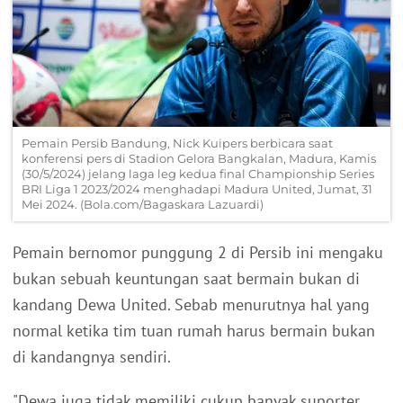
Pemain Persib Bandung, Nick Kuipers berbicara saat
konferensi pers di Stadion Gelora Bangkalan, Madura, Kamis
(30/5/2024) jelang laga leg kedua final Championship Series
BRI Liga 1 2023/2024 menghadapi Madura United, Jumat, 31
Mei 2024. (Bola.com/Bagaskara Lazuardi)
Pemain bernomor punggung 2 di Persib ini mengaku
bukan sebuah keuntungan saat bermain bukan di
kandang Dewa United. Sebab menurutnya hal yang
normal ketika tim tuan rumah harus bermain bukan
di kandangnya sendiri.
"Dewa juga tidak memiliki cukup banyak suporter