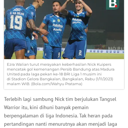
Ezra Walian turut merayakan keberhasilan Nick Kuipers
mencetak gol kemenangan Persib Bandung atas Madura
United pada laga pekan ke-18 BRI Liga 1 musim ini
di Stadion Gelora Bangkalan, Bangkalan, Rabu (1/11/2023)
malam WIB. (Bola.com/Wahyu Pratama)
Terlebih lagi sambung Nick tim berjulukan Tangsel
Warrior itu, kini dihuni banyak pemain
berpengalaman di liga Indonesia. Tak heran pada
pertandingan nanti menurutnya akan menjadi laga