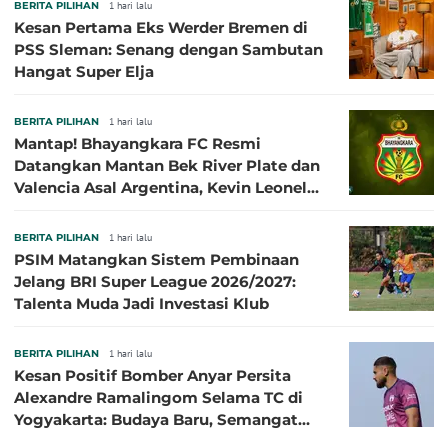
BERITA PILIHAN
1 hari lalu
Kesan Pertama Eks Werder Bremen di
PSS Sleman: Senang dengan Sambutan
Hangat Super Elja
BERITA PILIHAN
1 hari lalu
Mantap! Bhayangkara FC Resmi
Datangkan Mantan Bek River Plate dan
Valencia Asal Argentina, Kevin Leonel
Sibille
BERITA PILIHAN
1 hari lalu
PSIM Matangkan Sistem Pembinaan
Jelang BRI Super League 2026/2027:
Talenta Muda Jadi Investasi Klub
BERITA PILIHAN
1 hari lalu
Kesan Positif Bomber Anyar Persita
Alexandre Ramalingom Selama TC di
Yogyakarta: Budaya Baru, Semangat
Baru!