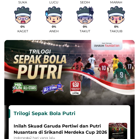
SUKA
LUCU
SEDIH
MARAH
0%
0%
0%
0%
KAGET
ANEH
TAKUT
TAKJUB
Trilogi Sepak Bola Putri
Inilah Skuad Garuda Pertiwi dan Putri
Nusantara di Srikandi Merdeka Cup 2026
Indonesia
2 hari yang lalu