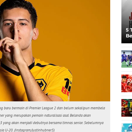
5 
Be
Pi
Sp
Ju
g baru bermain di Premier League 2 dan belum sekalipun membela
bner yang merupakan pemain naturalisasi asal Belanda akan
23 yang akan menjadi debutnya bersama timnas senior. Sebelumnya
sia U-20. (Instagram/justinhubner5)