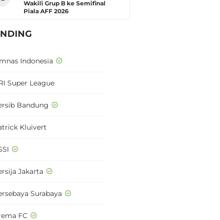
Wakili Grup B ke Semifinal
Piala AFF 2026
ENDING
imnas Indonesia
RI Super League
ersib Bandung
trick Kluivert
SSI
rsija Jakarta
ersebaya Surabaya
rema FC