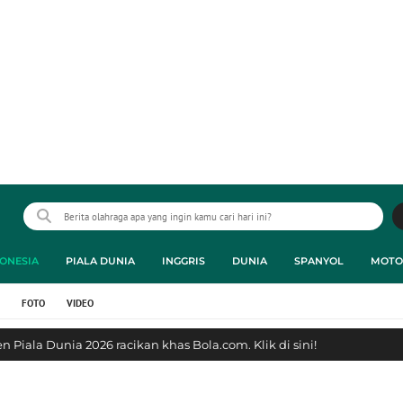
ONESIA
PIALA DUNIA
INGGRIS
DUNIA
SPANYOL
MOTO
FOTO
VIDEO
 Piala Dunia 2026 racikan khas Bola.com. Klik di sini!