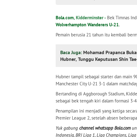
Bola.com
, Kidderminster -
Bek Timnas Ind
Wolverhampton Wanderers U-21
.
Pemain berusia 21 tahun itu kembali ber
Baca Juga:
Mohamad Prapanca Buka-b
Hubner, Tunggu Keputusan Shin Ta
Hubner tampil sebagai starter dan main
Manchester City U-21 3-1 dalam matchday
Bertanding di Aggborough Stadium, Kidder
sebagai bek tengah kiri dalam formasi 3-
Penampilan ini menjadi yang ketiga secar
Premier League 2, setelah absen beberapa
Yuk gabung
channel whatsapp Bola.com
unt
Indonesia, BRI Liga 1, Liga Champions, Liga I