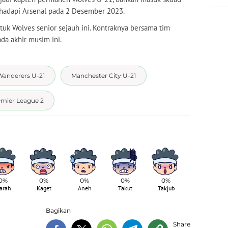
hadapi Arsenal pada 2 Desember 2023.
k Wolves senior sejauh ini. Kontraknya bersama tim
ada akhir musim ini.
anderers U-21
Manchester City U-21
mier League 2
0%
0%
0%
0%
0%
arah
Kaget
Aneh
Takut
Takjub
Bagikan