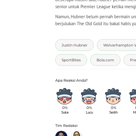
senior untuk Premier League ketika meng
Namun, Hubner belum pernah bermain untu
berjulukan The Old Gold itu bakal habis p
Justin Hubner
Wolverhampton W
SportBites
Bola.com
Pre
0%
0%
0%
Suka
Lucu
Sedih
M
Tim Redaksi