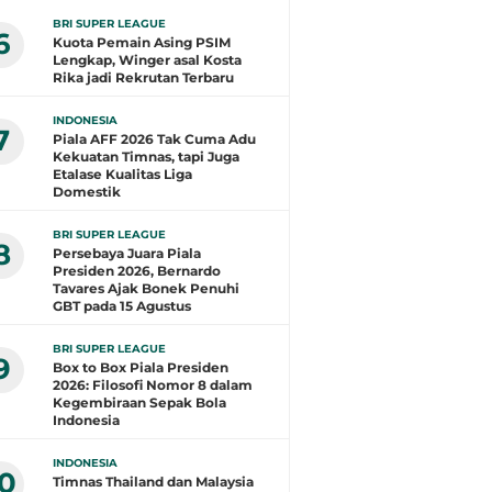
BRI SUPER LEAGUE
6
Kuota Pemain Asing PSIM
Lengkap, Winger asal Kosta
Rika jadi Rekrutan Terbaru
INDONESIA
7
Piala AFF 2026 Tak Cuma Adu
Kekuatan Timnas, tapi Juga
Etalase Kualitas Liga
Domestik
BRI SUPER LEAGUE
8
Persebaya Juara Piala
Presiden 2026, Bernardo
Tavares Ajak Bonek Penuhi
GBT pada 15 Agustus
BRI SUPER LEAGUE
9
Box to Box Piala Presiden
2026: Filosofi Nomor 8 dalam
Kegembiraan Sepak Bola
Indonesia
INDONESIA
10
Timnas Thailand dan Malaysia