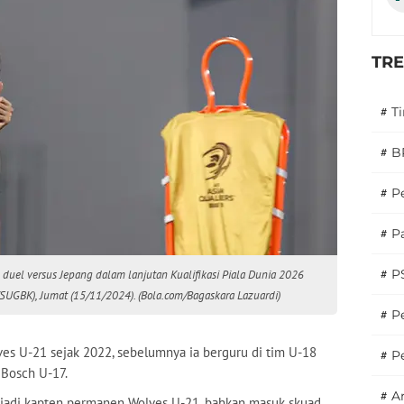
TR
#
T
#
B
#
P
#
Pa
#
P
 duel versus Jepang dalam lanjutan Kualifikasi Piala Dunia 2026
SUGBK), Jumat (15/11/2024). (Bola.com/Bagaskara Lazuardi)
#
Pe
s U-21 sejak 2022, sebelumnya ia berguru di tim U-18
#
P
Bosch U-17.
#
A
jadi kapten permanen Wolves U-21, bahkan masuk skuad