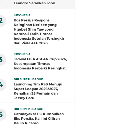
Leandro Sarankan John
Herdman Evaluasi Total
INDONESIA
2
Bos Persija Respons
Keinginan Netizen yang
Ngebet Shin Tae-yong
Kembali Latih Timnas
Indonesia Setelah Tersingkir
dari Piala AFF 2026
INDONESIA
3
Jadwal FIFA ASEAN Cup 2026,
Kesempatan Timnas
Indonesia Perbaiki Peringkat
BRI SUPER LEAGUE
4
Launching Tim PSS Menuju
Super League 2026/2027,
Kenalkan 35 Pemain dan
Jersey Baru
BRI SUPER LEAGUE
5
Garudayaksa FC Kumpulkan
Eks Persija, Kali Ini Giliran
Paulo Ricardo