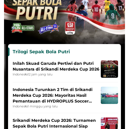
Trilogi Sepak Bola Putri
Inilah Skuad Garuda Pertiwi dan Putri
Nusantara di Srikandi Merdeka Cup 2026
Indonesia
12 jam yang lalu
Indonesia Turunkan 2 Tim di Srikandi
Merdeka Cup 2026: Mayoritas Hasil
Pemantauan di HYDROPLUS Soccer
League
Indonesia
1 minggu yang lalu
Srikandi Merdeka Cup 2026: Turnamen
Sepak Bola Putri Internasional Siap