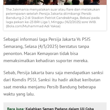
The Jakmania menyalakan suar atau flare dan melakukan
pelemparan setelah Persija Jakarta diimbangi Persib
Bandung 2-2 di Stadion Patriot Candrabhaga, Bekasi pada
laga pekan ke-23 BRI Liga 1, Minggu (16/2/2025) sore WIB.
(Bola.com/Muhammad Adi Yaksa)
Sebagai informasi laga Persija Jakarta Vs PSIS
Semarang, Selasa (4/3/2025) berstatus tanpa
penonton. Macan Kemayoran tidak bisa
memaksimalkan kehadiran suporter mereka.
Sebab, Persija Jakarta baru saja mendapatkan sanksi
dari Komdis PSSI. Sanksi itu hadir akibat keributan
saat mereka menjamu Persib Bandung beberapa
waktu yang lalu.
Baca Juga:
Kalahkan Semen Padang dalam Uji Coba