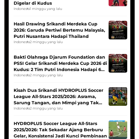
Digelar di Kudus
Indonesia
1 minggu yang lalu
Hasil Drawing Srikandi Merdeka Cup
2026: Garuda Pertiwi Bertemu Malaysia,
Putri Nusantara Hadapi Thailand
Indonesia
2 minggu yang lalu
Bakti Olahraga Djarum Foundation dan
PSSI Gelar Srikandi Merdeka Cup 2026 di
Kudus: 2 Tim Putri Indonesia Hadapi 6
Tim Asia
Indonesia
2 minggu yang lalu
Kisah Dua Srikandi HYDROPLUS Soccer
League All-Stars 2025/2026: Asrama,
Sarung Tangan, dan Mimpi yang Tak
Pernah Padam
Indonesia
2 minggu yang lalu
HYDROPLUS Soccer League All-Stars
2025/2026: Tak Sekadar Ajang Berburu
Gelar, Konsistensi Jadi Kunci Pembinaan