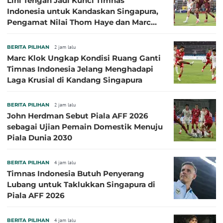
Lini Tengah Jadi Kunci Timnas
Indonesia untuk Kandaskan Singapura,
Pengamat Nilai Thom Haye dan Marc
Klok Sebaiknya Tidak Tampil Bareng
BERITA PILIHAN
2 jam lalu
Marc Klok Ungkap Kondisi Ruang Ganti
Timnas Indonesia Jelang Menghadapi
Laga Krusial di Kandang Singapura
BERITA PILIHAN
2 jam lalu
John Herdman Sebut Piala AFF 2026
sebagai Ujian Pemain Domestik Menuju
Piala Dunia 2030
BERITA PILIHAN
4 jam lalu
Timnas Indonesia Butuh Penyerang
Lubang untuk Taklukkan Singapura di
Piala AFF 2026
BERITA PILIHAN
4 jam lalu