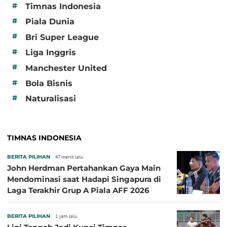
#
Timnas Indonesia
#
Piala Dunia
#
Bri Super League
#
Liga Inggris
#
Manchester United
#
Bola Bisnis
#
Naturalisasi
TIMNAS INDONESIA
BERITA PILIHAN
47 menit lalu
John Herdman Pertahankan Gaya Main
Mendominasi saat Hadapi Singapura di
Laga Terakhir Grup A Piala AFF 2026
BERITA PILIHAN
1 jam lalu