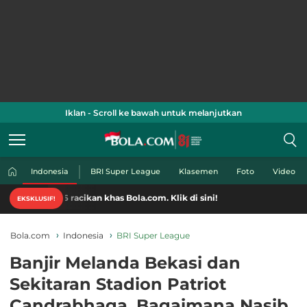
Iklan - Scroll ke bawah untuk melanjutkan
Indonesia
BRI Super League
Klasemen
Foto
Video
acikan khas Bola.com. Klik di sini!
EKSKLUSIF!
Bola.com
Indonesia
BRI Super League
Banjir Melanda Bekasi dan
Sekitaran Stadion Patriot
Candrabhaga, Bagaimana Nasib