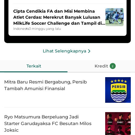
Cipta Cendikia FA dan Misi Membina
Atlet Cerdas: Merekrut Banyak Lulusan
MilkLife Soccer Challenge dan Tampil di
HYDROPLUS Soccer League
Indonesia
3 minggu yang lalu
Lihat Selengkapnya
Terkait
Kredit
2
Mitra Baru Resmi Bergabung, Persib
Tambah Amunisi Finansial
Ryo Matsumura Berpeluang Jadi
Starter Garudayaksa FC Besutan Milos
Joksic