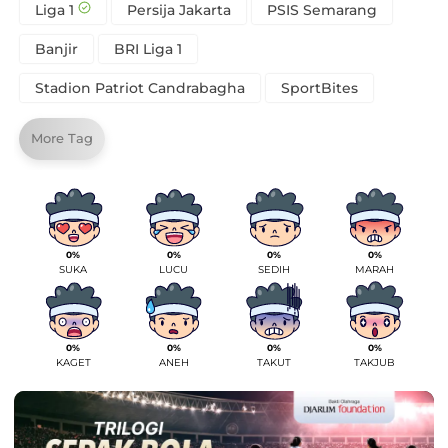
Liga 1
Persija Jakarta
PSIS Semarang
Banjir
BRI Liga 1
Stadion Patriot Candrabagha
SportBites
More Tag
0%
0%
0%
0%
SUKA
LUCU
SEDIH
MARAH
0%
0%
0%
0%
KAGET
ANEH
TAKUT
TAKJUB