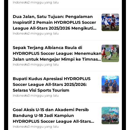
Indonesia
2 minggu yang lalu
Dua Jalan, Satu Tujuan: Pengalaman
Inspiratif 2 Pemain HYDROPLUS Soccer
League All-Stars 2025/2026 Mengikuti
Seleksi Timnas Indonesia Putri
Indonesia
2 minggu yang lalu
Sepak Terjang Albianca Raula di
HYDROPLUS Soccer League: Menemukan
Jalan untuk Mengejar Mimpi ke Timnas
Indonesia Putri
Indonesia
3 minggu yang lalu
Bupati Kudus Apresiasi HYDROPLUS
Soccer League All-Stars 2025/2026:
Selaras Visi Sports Tourism
Indonesia
3 minggu yang lalu
Goal Aksis U-15 dan Akademi Persib
Bandung U-18 Jadi Kampiun
HYDROPLUS Soccer League All-Stars
2025/2026
Indonesia
3 minggu yang lalu