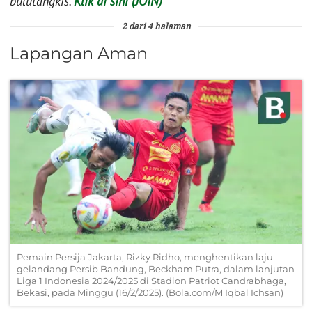
bulutangkis.
Klik di sini (JOIN)
2 dari 4 halaman
Lapangan Aman
Pemain Persija Jakarta, Rizky Ridho, menghentikan laju
gelandang Persib Bandung, Beckham Putra, dalam lanjutan
Liga 1 Indonesia 2024/2025 di Stadion Patriot Candrabhaga,
Bekasi, pada Minggu (16/2/2025). (Bola.com/M Iqbal Ichsan)