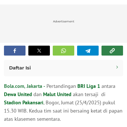
Advertisement
Daftar Isi
Link Live Streaming
Bola.com, Jakarta -
Pertandingan
BRI Liga 1
antara
Performa Kedua Tim Jelang Laga Krusial
Cara Menonton Siaran Langsung
Dewa United
dan
Malut United
akan tersaji di
Persaingan di BRI Liga 1
Stadion Pakansari
, Bogor, Jumat (25/4/2025) pukul
15.30 WIB. Kedua tim saat ini bersaing ketat di papan
atas klasemen sementara.