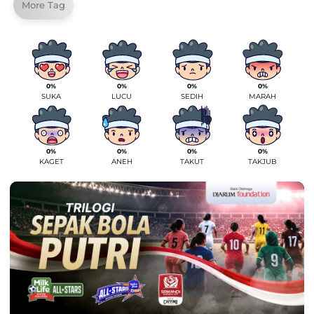
More Tag
0%
0%
0%
0%
SUKA
LUCU
SEDIH
MARAH
0%
0%
0%
0%
KAGET
ANEH
TAKUT
TAKJUB