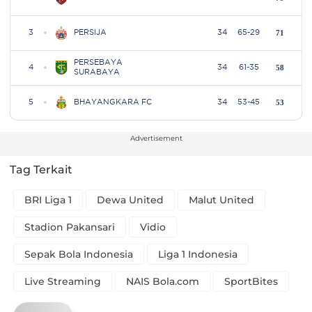
Advertisement
Tag Terkait
BRI Liga 1
Dewa United
Malut United
Stadion Pakansari
Vidio
Sepak Bola Indonesia
Liga 1 Indonesia
Live Streaming
NAIS Bola.com
SportBites