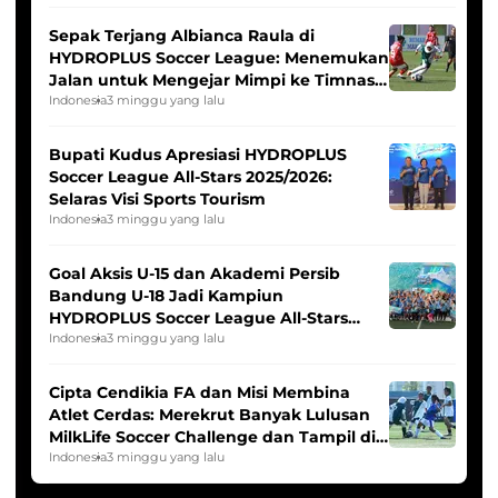
Sepak Terjang Albianca Raula di
HYDROPLUS Soccer League: Menemukan
Jalan untuk Mengejar Mimpi ke Timnas
Indonesia Putri
Indonesia
3 minggu yang lalu
Bupati Kudus Apresiasi HYDROPLUS
Soccer League All-Stars 2025/2026:
Selaras Visi Sports Tourism
Indonesia
3 minggu yang lalu
Goal Aksis U-15 dan Akademi Persib
Bandung U-18 Jadi Kampiun
HYDROPLUS Soccer League All-Stars
2025/2026
Indonesia
3 minggu yang lalu
Cipta Cendikia FA dan Misi Membina
Atlet Cerdas: Merekrut Banyak Lulusan
MilkLife Soccer Challenge dan Tampil di
HYDROPLUS Soccer League
Indonesia
3 minggu yang lalu