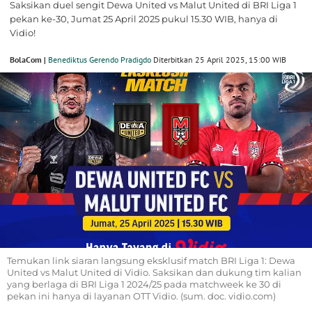
Saksikan duel sengit Dewa United vs Malut United di BRI Liga 1
pekan ke-30, Jumat 25 April 2025 pukul 15.30 WIB, hanya di
Vidio!
BolaCom |
Benediktus Gerendo Pradigdo
Diterbitkan 25 April 2025, 15:00 WIB
Temukan link siaran langsung eksklusif match BRI Liga 1: Dewa
United vs Malut United di Vidio. Saksikan dan dukung tim kalian
yang berlaga di BRI Liga 1 2024/25 pada matchweek ke 30 di
pekan ini hanya di layanan OTT Vidio. (sum. doc. vidio.com)