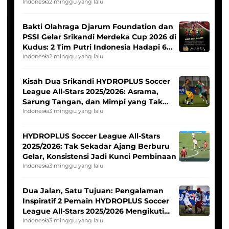
Indonesia
2 minggu yang lalu
Bakti Olahraga Djarum Foundation dan
PSSI Gelar Srikandi Merdeka Cup 2026 di
Kudus: 2 Tim Putri Indonesia Hadapi 6
Tim Asia
Indonesia
2 minggu yang lalu
Kisah Dua Srikandi HYDROPLUS Soccer
League All-Stars 2025/2026: Asrama,
Sarung Tangan, dan Mimpi yang Tak
Pernah Padam
Indonesia
3 minggu yang lalu
HYDROPLUS Soccer League All-Stars
2025/2026: Tak Sekadar Ajang Berburu
Gelar, Konsistensi Jadi Kunci Pembinaan
Indonesia
3 minggu yang lalu
Dua Jalan, Satu Tujuan: Pengalaman
Inspiratif 2 Pemain HYDROPLUS Soccer
League All-Stars 2025/2026 Mengikuti
Seleksi Timnas Indonesia Putri
Indonesia
3 minggu yang lalu