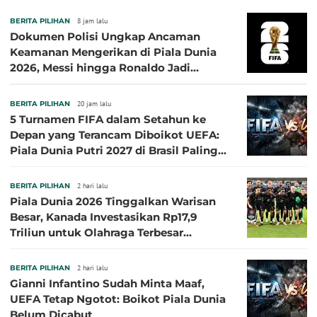
BERITA PILIHAN
8 jam lalu
Dokumen Polisi Ungkap Ancaman
Keamanan Mengerikan di Piala Dunia
2026, Messi hingga Ronaldo Jadi
Sasaran
BERITA PILIHAN
20 jam lalu
5 Turnamen FIFA dalam Setahun ke
Depan yang Terancam Diboikot UEFA:
Piala Dunia Putri 2027 di Brasil Paling
Besar
BERITA PILIHAN
2 hari lalu
Piala Dunia 2026 Tinggalkan Warisan
Besar, Kanada Investasikan Rp17,9
Triliun untuk Olahraga Terbesar
Sepanjang Sejarah
BERITA PILIHAN
2 hari lalu
Gianni Infantino Sudah Minta Maaf,
UEFA Tetap Ngotot: Boikot Piala Dunia
Belum Dicabut