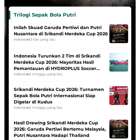
Trilogi Sepak Bola Putri
Inilah Skuad Garuda Pertiwi dan Putri
Nusantara di Srikandi Merdeka Cup 2026
Indonesia
3 hari yang lalu
Indonesia Turunkan 2 Tim di Srikandi
Merdeka Cup 2026: Mayoritas Hasil
Pemantauan di HYDROPLUS Soccer
League
Indonesia
1 minggu yang lalu
Srikandi Merdeka Cup 2026: Turnamen
Sepak Bola Putri Internasional Siap
Digelar di Kudus
Indonesia
1 minggu yang lalu
Hasil Drawing Srikandi Merdeka Cup
2026: Garuda Pertiwi Bertemu Malaysia,
Putri Nusantara Hadapi Thailand