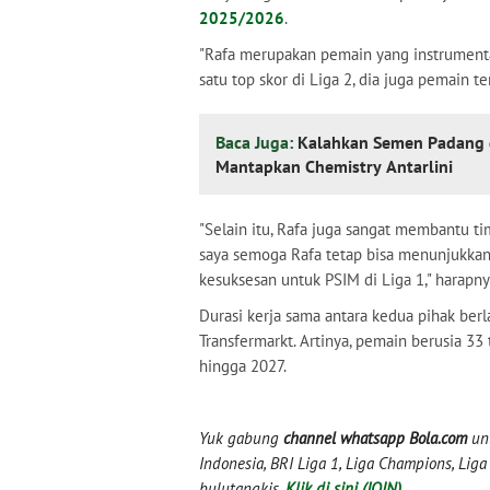
2025/2026
.
"Rafa merupakan pemain yang instrumenta
satu top skor di Liga 2, dia juga pemain te
Baca Juga:
Kalahkan Semen Padang 
Mantapkan Chemistry Antarlini
"Selain itu, Rafa juga sangat membantu t
saya semoga Rafa tetap bisa menunjukka
kesuksesan untuk PSIM di Liga 1," harapny
Durasi kerja sama antara kedua pihak be
Transfermarkt. Artinya, pemain berusia 3
hingga 2027.
Yuk gabung
channel whatsapp Bola.com
unt
Indonesia, BRI Liga 1, Liga Champions, Liga I
bulutangkis.
Klik di sini (JOIN)