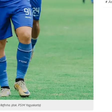
#
A
Rafinha. (dok. PSIM Yogyakarta)