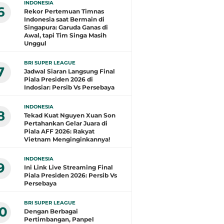
INDONESIA
6
Rekor Pertemuan Timnas
Indonesia saat Bermain di
Singapura: Garuda Ganas di
Awal, tapi Tim Singa Masih
Unggul
BRI SUPER LEAGUE
7
Jadwal Siaran Langsung Final
Piala Presiden 2026 di
Indosiar: Persib Vs Persebaya
INDONESIA
8
Tekad Kuat Nguyen Xuan Son
Pertahankan Gelar Juara di
Piala AFF 2026: Rakyat
Vietnam Menginginkannya!
INDONESIA
9
Ini Link Live Streaming Final
Piala Presiden 2026: Persib Vs
Persebaya
BRI SUPER LEAGUE
10
Dengan Berbagai
Pertimbangan, Panpel