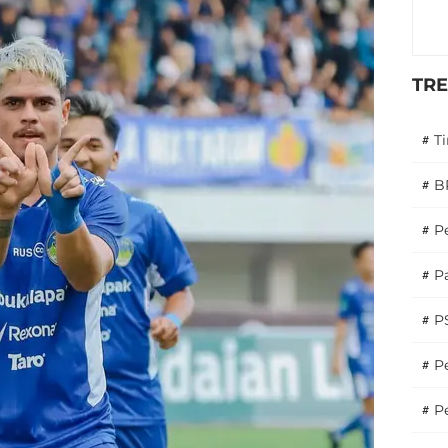
TR
#
T
#
B
#
P
#
Pa
#
P
#
Pe
#
P