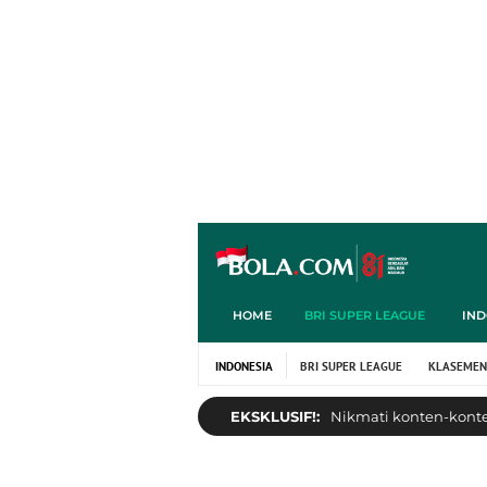
HOME
BRI SUPER LEAGUE
IND
INDONESIA
BRI SUPER LEAGUE
KLASEMEN
EKSKLUSIF!:
Nikmati konten-konten