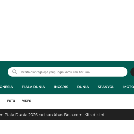
ONESIA
PIALA DUNIA
INGGRIS
DUNIA
SPANYOL
MOTO
FOTO
VIDEO
 Piala Dunia 2026 racikan khas Bola.com. Klik di sini!