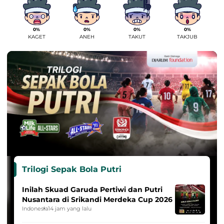
0%
0%
0%
0%
KAGET
ANEH
TAKUT
TAKJUB
Trilogi Sepak Bola Putri
Inilah Skuad Garuda Pertiwi dan Putri
Nusantara di Srikandi Merdeka Cup 2026
Indonesia
14 jam yang lalu