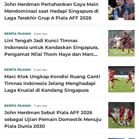
John Herdman Pertahankan Gaya Main
Mendominasi saat Hadapi Singapura di
Laga Terakhir Grup A Piala AFF 2026
BERITA PILIHAN
4 jam lalu
Lini Tengah Jadi Kunci Timnas
Indonesia untuk Kandaskan Singapura,
Pengamat Nilai Thom Haye dan Marc
Klok Sebaiknya Tidak Tampil Bareng
BERITA PILIHAN
4 jam lalu
Marc Klok Ungkap Kondisi Ruang Ganti
Timnas Indonesia Jelang Menghadapi
Laga Krusial di Kandang Singapura
BERITA PILIHAN
5 jam lalu
John Herdman Sebut Piala AFF 2026
sebagai Ujian Pemain Domestik Menuju
Piala Dunia 2030