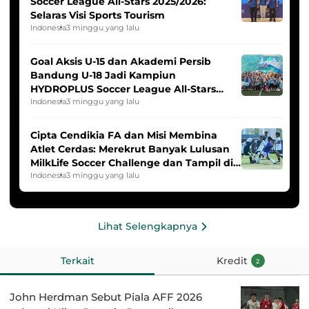
Soccer League All-Stars 2025/2026:
Selaras Visi Sports Tourism
Indonesia
3 minggu yang lalu
Goal Aksis U-15 dan Akademi Persib
Bandung U-18 Jadi Kampiun
HYDROPLUS Soccer League All-Stars
2025/2026
Indonesia
3 minggu yang lalu
Cipta Cendikia FA dan Misi Membina
Atlet Cerdas: Merekrut Banyak Lulusan
MilkLife Soccer Challenge dan Tampil di
HYDROPLUS Soccer League
Indonesia
3 minggu yang lalu
Lihat Selengkapnya
Terkait
Kredit
2
John Herdman Sebut Piala AFF 2026