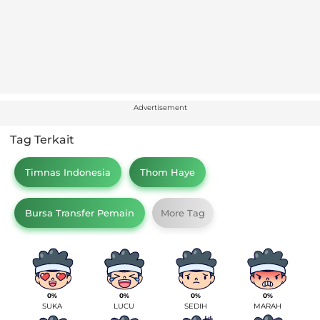
Advertisement
Tag Terkait
Timnas Indonesia
Thom Haye
Bursa Transfer Pemain
More Tag
0%
0%
0%
0%
SUKA
LUCU
SEDIH
MARAH