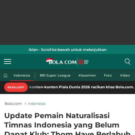
Iklan - Scroll ke bawah untuk melanjutkan
Indonesia
BRI Super League
Klasemen
Foto
Video
 konten-konten Piala Dunia 2026 racikan khas Bola.com. Klik di sini!
EKSKLUSIF!
Bola.com
Indonesia
Update Pemain Naturalisasi
Timnas Indonesia yang Belum
Dapat Klub: Thom Haye Berlabuh