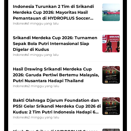
Indonesia Turunkan 2 Tim di Srikandi
Merdeka Cup 2026: Mayoritas Hasil
Pemantauan di HYDROPLUS Soccer
League
Indonesia
1 minggu yang lalu
Srikandi Merdeka Cup 2026: Turnamen
Sepak Bola Putri Internasional Siap
Digelar di Kudus
Indonesia
1 minggu yang lalu
Hasil Drawing Srikandi Merdeka Cup
2026: Garuda Pertiwi Bertemu Malaysia,
Putri Nusantara Hadapi Thailand
Indonesia
2 minggu yang lalu
Bakti Olahraga Djarum Foundation dan
PSSI Gelar Srikandi Merdeka Cup 2026 di
Kudus: 2 Tim Putri Indonesia Hadapi 6
Tim Asia
Indonesia
2 minggu yang lalu