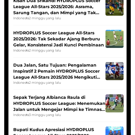
Kisah Dua Srikandi HYDROPLUS Soccer
League All-Stars 2025/2026: Asrama,
Sarung Tangan, dan Mimpi yang Tak
Pernah Padam
Indonesia
2 minggu yang lalu
HYDROPLUS Soccer League All-Stars
2025/2026: Tak Sekadar Ajang Berburu
Gelar, Konsistensi Jadi Kunci Pembinaan
Indonesia
2 minggu yang lalu
Dua Jalan, Satu Tujuan: Pengalaman
Inspiratif 2 Pemain HYDROPLUS Soccer
League All-Stars 2025/2026 Mengikuti
Seleksi Timnas Indonesia Putri
Indonesia
2 minggu yang lalu
Sepak Terjang Albianca Raula di
HYDROPLUS Soccer League: Menemukan
Jalan untuk Mengejar Mimpi ke Timnas
Indonesia Putri
Indonesia
3 minggu yang lalu
Bupati Kudus Apresiasi HYDROPLUS