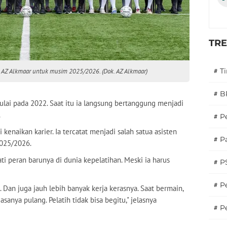
TR
#
T
 AZ Alkmaar untuk musim 2025/2026. (Dok. AZ Alkmaar)
#
B
ulai pada 2022. Saat itu ia langsung bertanggung menjadi
.
#
P
enaikan karier. Ia tercatat menjadi salah satua asisten
#
Pa
2025/2026.
 peran barunya di dunia kepelatihan. Meski ia harus
#
P
#
Pe
a. Dan juga jauh lebih banyak kerja kerasnya. Saat bermain,
asanya pulang. Pelatih tidak bisa begitu," jelasnya
#
P