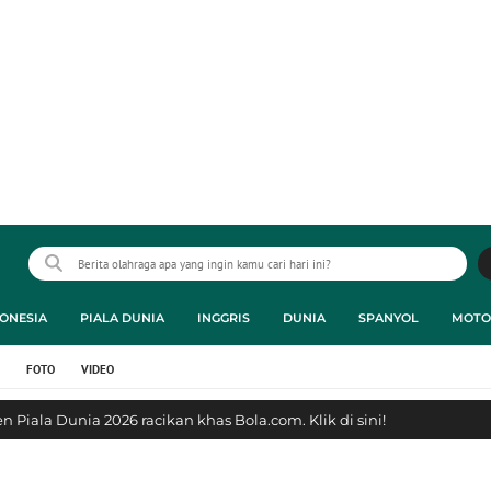
ONESIA
PIALA DUNIA
INGGRIS
DUNIA
SPANYOL
MOTO
FOTO
VIDEO
 Piala Dunia 2026 racikan khas Bola.com. Klik di sini!