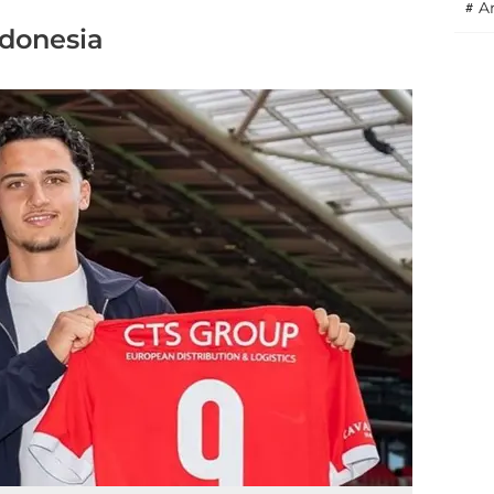
#
A
donesia