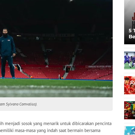
5 
Be
Pi
Sp
Ju
ram Sylvano Comvalius).
h menjadi sosok yang menarik untuk dibicarakan pencinta
memiliki masa-masa yang indah saat bermain bersama