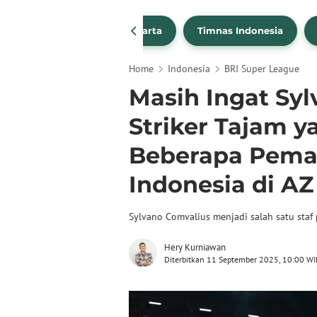
PSSI
Persija Jakarta
Timnas Indonesia
Home
Indonesia
BRI Super League
Masih Ingat Sy
Striker Tajam 
Beberapa Pema
Indonesia di A
Sylvano Comvalius menjadi salah satu staf 
Hery Kurniawan
Diterbitkan 11 September 2025, 10:00 WI