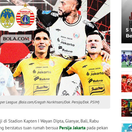
5 
Be
Pi
Sp
Ju
uper League. (Bola.com/Gregah Nurikhsani/Dok. Persija/Dok. PSIM)
i di Stadion Kapten I Wayan Dipta, Gianyar, Bali, Rabu
g berstatus tuan rumah bersua
Persija Jakarta
pada pekan