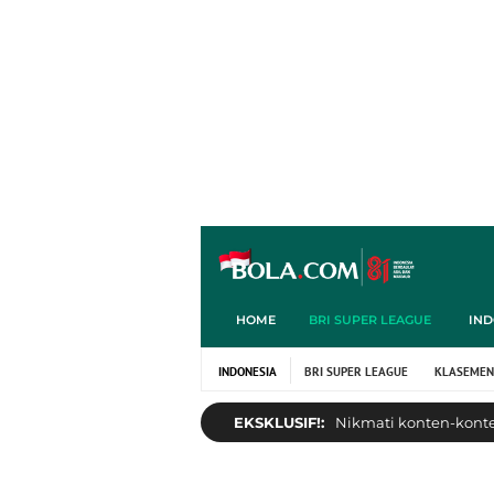
HOME
BRI SUPER LEAGUE
IND
INDONESIA
BRI SUPER LEAGUE
KLASEMEN
EKSKLUSIF!:
Nikmati konten-konten