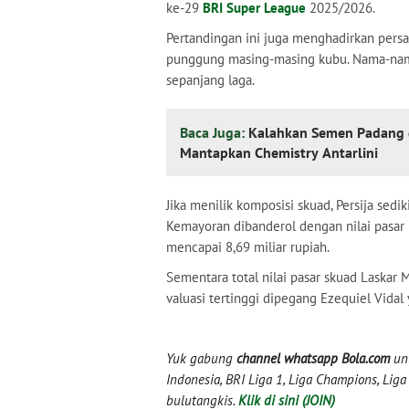
ke-29
BRI Super League
2025/2026.
Pertandingan ini juga menghadirkan pers
punggung masing-masing kubu. Nama-nama
sepanjang laga.
Baca Juga:
Kalahkan Semen Padang 
Mantapkan Chemistry Antarlini
Jika menilik komposisi skuad, Persija sedi
Kemayoran dibanderol dengan nilai pasar 
mencapai 8,69 miliar rupiah.
Sementara total nilai pasar skuad Laskar
valuasi tertinggi dipegang Ezequiel Vidal y
Yuk gabung
channel whatsapp Bola.com
unt
Indonesia, BRI Liga 1, Liga Champions, Liga I
bulutangkis.
Klik di sini (JOIN)