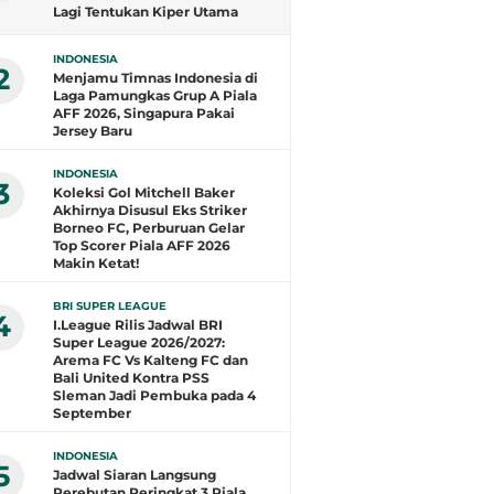
Lagi Tentukan Kiper Utama
Timnas Indonesia
INDONESIA
2
Menjamu Timnas Indonesia di
Laga Pamungkas Grup A Piala
AFF 2026, Singapura Pakai
Jersey Baru
INDONESIA
3
Koleksi Gol Mitchell Baker
Akhirnya Disusul Eks Striker
Borneo FC, Perburuan Gelar
Top Scorer Piala AFF 2026
Makin Ketat!
BRI SUPER LEAGUE
4
I.League Rilis Jadwal BRI
Super League 2026/2027:
Arema FC Vs Kalteng FC dan
Bali United Kontra PSS
Sleman Jadi Pembuka pada 4
September
INDONESIA
5
Jadwal Siaran Langsung
Perebutan Peringkat 3 Piala