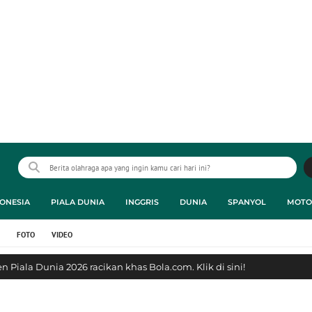
ONESIA
PIALA DUNIA
INGGRIS
DUNIA
SPANYOL
MOTO
FOTO
VIDEO
 Piala Dunia 2026 racikan khas Bola.com. Klik di sini!