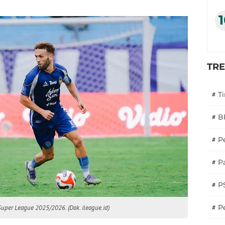
TR
#
T
#
B
#
P
#
Pa
#
P
#
Pe
uper League 2025/2026. (Dok. ileague.id)