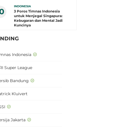
INDONESIA
10
3 Poros Timnas Indonesia
untuk Menjegal Singapura:
Kebugaran dan Mental Jadi
Kuncinya
ENDING
imnas Indonesia
RI Super League
ersib Bandung
trick Kluivert
SSI
rsija Jakarta