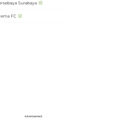
ersebaya Surabaya
rema FC
Advertisement