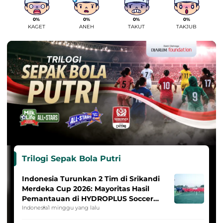
0%
0%
0%
0%
KAGET
ANEH
TAKUT
TAKJUB
Trilogi Sepak Bola Putri
Indonesia Turunkan 2 Tim di Srikandi
Merdeka Cup 2026: Mayoritas Hasil
Pemantauan di HYDROPLUS Soccer
League
Indonesia
1 minggu yang lalu