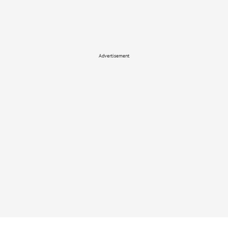
Advertisement