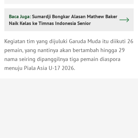
Baca Juga:
Sumardji Bongkar Alasan Mathew Baker
Naik Kelas ke Timnas Indonesia Senior
Kegiatan tim yang dijuluki Garuda Muda itu diikuti 26
pemain, yang nantinya akan bertambah hingga 29
nama seiring dipanggilnya tiga pemain diaspora
menuju Piala Asia U-17 2026.