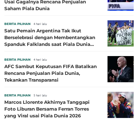
Usai Gagalnya Rencana Penjualan
Saham Piala Dunia
BERITA PILIHAN
4 hari lalu
Satu Pemain Argentina Tak Ikut
Berselebrasi dengan Membentangkan
Spanduk Falklands saat Piala Dunia
2026, Jadi Sasaran Kritik
BERITA PILIHAN
4 hari lalu
AFC Sambut Keputusan FIFA Batalkan
Rencana Penjualan Piala Dunia,
Tekankan Transparansi
BERITA PILIHAN
5 hari lalu
Marcos Llorente Akhirnya Tanggapi
Foto Liburan Bersama Ferran Torres
yang Viral usai Piala Dunia 2026