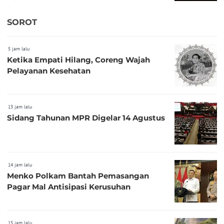
SOROT
5 jam lalu
Ketika Empati Hilang, Coreng Wajah
Pelayanan Kesehatan
13 jam lalu
Sidang Tahunan MPR Digelar 14 Agustus
14 jam lalu
Menko Polkam Bantah Pemasangan
Pagar Mal Antisipasi Kerusuhan
15 jam lalu