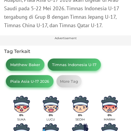
Saudi pada 5-22 Mei 2026. Timnas Indonesia U-17
tergabung di Grup B dengan Timnas Jepang U-17,
Timnas China U-17, dan Timnas Qatar U-17.
Advertisement
Tag Terkait
Matthew Baker
Timnas Indonesia U-17
Piala Asia U-17 2026
More Tag
0%
0%
0%
0%
SUKA
LUCU
SEDIH
MARAH