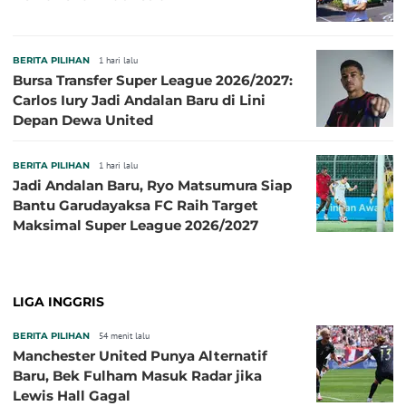
BERITA PILIHAN
1 hari lalu
Bursa Transfer Super League 2026/2027:
Carlos Iury Jadi Andalan Baru di Lini
Depan Dewa United
BERITA PILIHAN
1 hari lalu
Jadi Andalan Baru, Ryo Matsumura Siap
Bantu Garudayaksa FC Raih Target
Maksimal Super League 2026/2027
LIGA INGGRIS
BERITA PILIHAN
54 menit lalu
Manchester United Punya Alternatif
Baru, Bek Fulham Masuk Radar jika
Lewis Hall Gagal