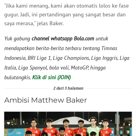
"Jika kami menang, kami akan otomatis lolos ke fase
gugur. Jadi, ini pertandingan yang sangat besar dan
saya merasa," jelas Baker.
Yuk gabung
channel whatsapp Bola.com
untuk
mendapatkan berita-berita terbaru tentang Timnas
Indonesia, BRI Liga 1, Liga Champions, Liga Inggris, Liga
Italia, Liga Spanyol, bola voli, MotoGP, hingga
bulutangkis.
Klik di sini (JOIN)
2 dari 3 halaman
Ambisi Matthew Baker