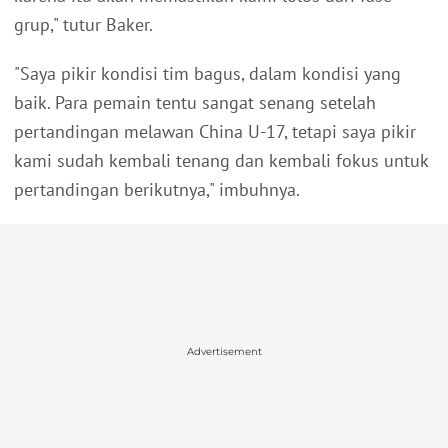
grup," tutur Baker.
"Saya pikir kondisi tim bagus, dalam kondisi yang
baik. Para pemain tentu sangat senang setelah
pertandingan melawan China U-17, tetapi saya pikir
kami sudah kembali tenang dan kembali fokus untuk
pertandingan berikutnya," imbuhnya.
Advertisement