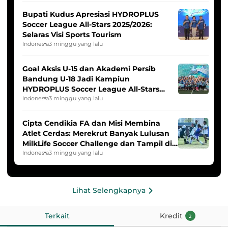
Bupati Kudus Apresiasi HYDROPLUS
Soccer League All-Stars 2025/2026:
Selaras Visi Sports Tourism
Indonesia
3 minggu yang lalu
Goal Aksis U-15 dan Akademi Persib
Bandung U-18 Jadi Kampiun
HYDROPLUS Soccer League All-Stars
2025/2026
Indonesia
3 minggu yang lalu
Cipta Cendikia FA dan Misi Membina
Atlet Cerdas: Merekrut Banyak Lulusan
MilkLife Soccer Challenge dan Tampil di
HYDROPLUS Soccer League
Indonesia
3 minggu yang lalu
Lihat Selengkapnya
Terkait
Kredit
2