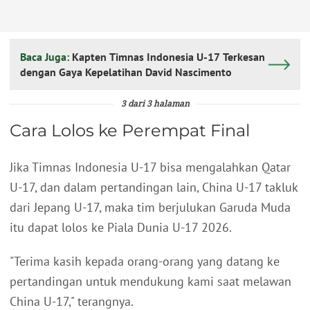
Baca Juga:
Kapten Timnas Indonesia U-17 Terkesan
dengan Gaya Kepelatihan David Nascimento
3 dari 3 halaman
Cara Lolos ke Perempat Final
Jika Timnas Indonesia U-17 bisa mengalahkan Qatar
U-17, dan dalam pertandingan lain, China U-17 takluk
dari Jepang U-17, maka tim berjulukan Garuda Muda
itu dapat lolos ke Piala Dunia U-17 2026.
"Terima kasih kepada orang-orang yang datang ke
pertandingan untuk mendukung kami saat melawan
China U-17," terangnya.