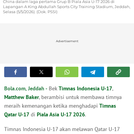
China dalam laga pertama Grup B Piala Asia U-17 2026 di
Lapangan A King Abdullah Sports City Training Stadium, Jeddah,
Selasa (5/5/2026). (Dok. PSSI)
Advertisement
Bola.com, Jeddah -
Bek
Timnas Indonesia U-17
,
Matthew Baker
, berambisi untuk membawa timnya
meraih kemenangan ketika menghadapi
Timnas
Qatar U-17
di
Piala Asia U-17 2026
.
Timnas Indonesia U-17 akan melawan Qatar U-17