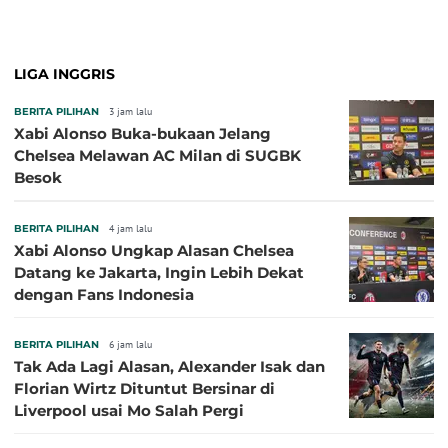
LIGA INGGRIS
BERITA PILIHAN
3 jam lalu
Xabi Alonso Buka-bukaan Jelang
Chelsea Melawan AC Milan di SUGBK
Besok
BERITA PILIHAN
4 jam lalu
Xabi Alonso Ungkap Alasan Chelsea
Datang ke Jakarta, Ingin Lebih Dekat
dengan Fans Indonesia
BERITA PILIHAN
6 jam lalu
Tak Ada Lagi Alasan, Alexander Isak dan
Florian Wirtz Dituntut Bersinar di
Liverpool usai Mo Salah Pergi