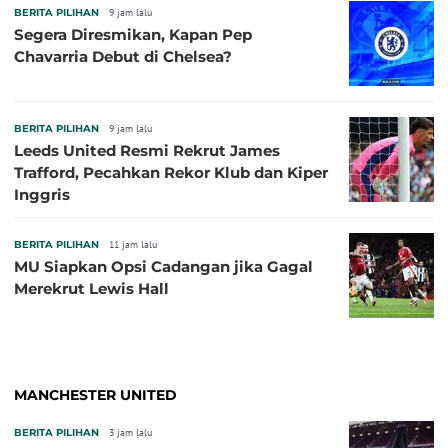
BERITA PILIHAN
9 jam lalu
Segera Diresmikan, Kapan Pep
Chavarria Debut di Chelsea?
BERITA PILIHAN
9 jam lalu
Leeds United Resmi Rekrut James
Trafford, Pecahkan Rekor Klub dan Kiper
Inggris
BERITA PILIHAN
11 jam lalu
MU Siapkan Opsi Cadangan jika Gagal
Merekrut Lewis Hall
MANCHESTER UNITED
BERITA PILIHAN
3 jam lalu