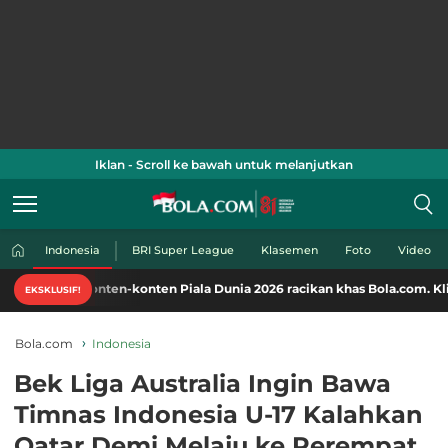
Iklan - Scroll ke bawah untuk melanjutkan
Indonesia
BRI Super League
Klasemen
Foto
Video
konten-konten Piala Dunia 2026 racikan khas Bola.com. Klik di sini!
EKSKLUSIF!
Bola.com
Indonesia
Bek Liga Australia Ingin Bawa
Timnas Indonesia U-17 Kalahkan
Qatar Demi Melaju ke Perempat