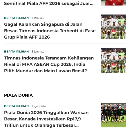
Semifinal Piala AFF 2026 sebagai Juara
Grup A
BERITA PILIHAN
3 jam lalu
Gagal Kalahkan Singapura di Jalan
Besar, Timnas Indonesia Terhenti di Fase
Grup Piala AFF 2026
BERITA PILIHAN
5 jam lalu
Timnas Indonesia Terancam Kehilangan
Rival di FIFA ASEAN Cup 2026, India
Pilih Mundur dan Main Lawan Brasil?
PIALA DUNIA
BERITA PILIHAN
13 jam lalu
Piala Dunia 2026 Tinggalkan Warisan
Besar, Kanada Investasikan Rp17,9
Triliun untuk Olahraga Terbesar