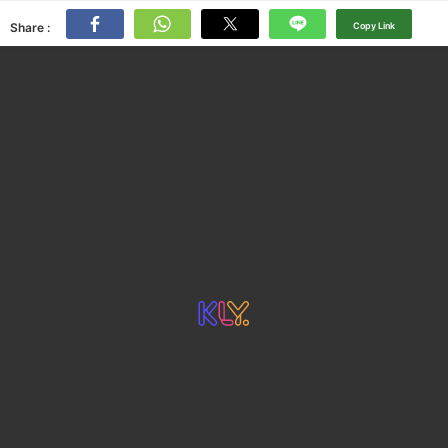
Share :
Copy Link