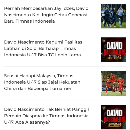
Pernah Membesarkan Jay Idzes, David
Nascimento Kini Ingin Cetak Generasi
Baru Timnas Indonesia
David Nascimento Kagumi Fasilitas
Latihan di Solo, Berharap Timnas
Indonesia U-17 Bisa TC Lebih Lama
Seusai Hadapi Malaysia, Timnas
Indonesia U-17 Siap Jajal Kekuatan
China dan Beberapa Turnamen
David Nascimento Tak Berniat Panggil
Pemain Diaspora ke Timnas Indonesia
U-17, Apa Alasannya?