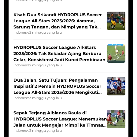
Tim Asia
Kisah Dua Srikandi HYDROPLUS Soccer
League All-Stars 2025/2026: Asrama,
Sarung Tangan, dan Mimpi yang Tak
Pernah Padam
Indonesia
2 minggu yang lalu
HYDROPLUS Soccer League All-Stars
2025/2026: Tak Sekadar Ajang Berburu
Gelar, Konsistensi Jadi Kunci Pembinaan
Indonesia
2 minggu yang lalu
Dua Jalan, Satu Tujuan: Pengalaman
Inspiratif 2 Pemain HYDROPLUS Soccer
League All-Stars 2025/2026 Mengikuti
Seleksi Timnas Indonesia Putri
Indonesia
3 minggu yang lalu
Sepak Terjang Albianca Raula di
HYDROPLUS Soccer League: Menemukan
Jalan untuk Mengejar Mimpi ke Timnas
Indonesia Putri
Indonesia
3 minggu yang lalu