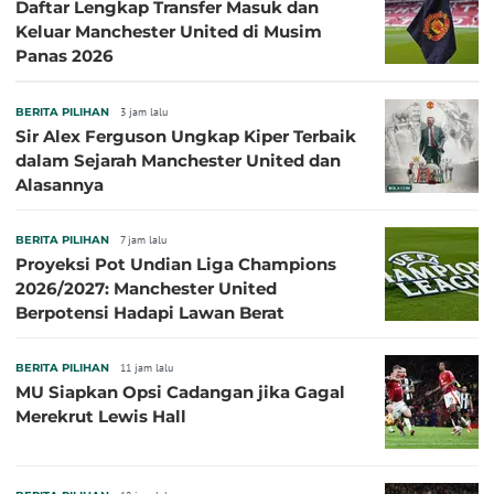
Daftar Lengkap Transfer Masuk dan
Keluar Manchester United di Musim
Panas 2026
BERITA PILIHAN
3 jam lalu
Sir Alex Ferguson Ungkap Kiper Terbaik
dalam Sejarah Manchester United dan
Alasannya
BERITA PILIHAN
7 jam lalu
Proyeksi Pot Undian Liga Champions
2026/2027: Manchester United
Berpotensi Hadapi Lawan Berat
BERITA PILIHAN
11 jam lalu
MU Siapkan Opsi Cadangan jika Gagal
Merekrut Lewis Hall