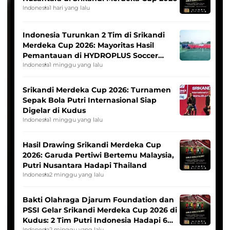
Indonesia
1 hari yang lalu
Indonesia Turunkan 2 Tim di Srikandi
Merdeka Cup 2026: Mayoritas Hasil
Pemantauan di HYDROPLUS Soccer
League
Indonesia
1 minggu yang lalu
Srikandi Merdeka Cup 2026: Turnamen
Sepak Bola Putri Internasional Siap
Digelar di Kudus
Indonesia
1 minggu yang lalu
Hasil Drawing Srikandi Merdeka Cup
2026: Garuda Pertiwi Bertemu Malaysia,
Putri Nusantara Hadapi Thailand
Indonesia
2 minggu yang lalu
Bakti Olahraga Djarum Foundation dan
PSSI Gelar Srikandi Merdeka Cup 2026 di
Kudus: 2 Tim Putri Indonesia Hadapi 6
Indonesia
2 minggu yang lalu