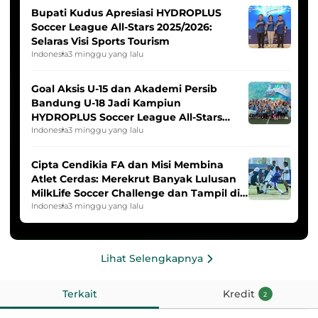
Bupati Kudus Apresiasi HYDROPLUS
Soccer League All-Stars 2025/2026:
Selaras Visi Sports Tourism
Indonesia
3 minggu yang lalu
Goal Aksis U-15 dan Akademi Persib
Bandung U-18 Jadi Kampiun
HYDROPLUS Soccer League All-Stars
2025/2026
Indonesia
3 minggu yang lalu
Cipta Cendikia FA dan Misi Membina
Atlet Cerdas: Merekrut Banyak Lulusan
MilkLife Soccer Challenge dan Tampil di
HYDROPLUS Soccer League
Indonesia
3 minggu yang lalu
Lihat Selengkapnya
Terkait
Kredit
2