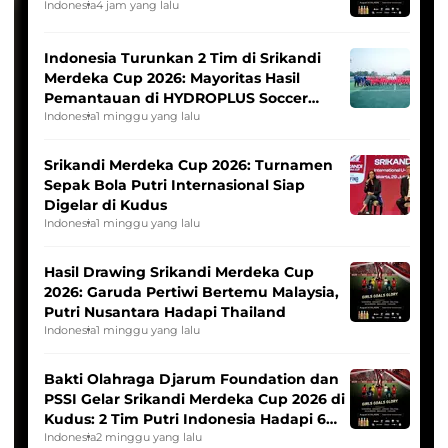
Indonesia
4 jam yang lalu
Indonesia Turunkan 2 Tim di Srikandi
Merdeka Cup 2026: Mayoritas Hasil
Pemantauan di HYDROPLUS Soccer
League
Indonesia
1 minggu yang lalu
Srikandi Merdeka Cup 2026: Turnamen
Sepak Bola Putri Internasional Siap
Digelar di Kudus
Indonesia
1 minggu yang lalu
Hasil Drawing Srikandi Merdeka Cup
2026: Garuda Pertiwi Bertemu Malaysia,
Putri Nusantara Hadapi Thailand
Indonesia
1 minggu yang lalu
Bakti Olahraga Djarum Foundation dan
PSSI Gelar Srikandi Merdeka Cup 2026 di
Kudus: 2 Tim Putri Indonesia Hadapi 6
Tim Asia
Indonesia
2 minggu yang lalu