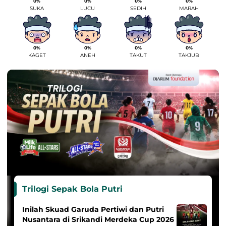
0%
0%
0%
0%
SUKA
LUCU
SEDIH
MARAH
0%
0%
0%
0%
KAGET
ANEH
TAKUT
TAKJUB
Trilogi Sepak Bola Putri
Inilah Skuad Garuda Pertiwi dan Putri
Nusantara di Srikandi Merdeka Cup 2026