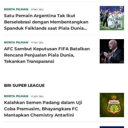
BERITA PILIHAN
4 hari lalu
Satu Pemain Argentina Tak Ikut
Berselebrasi dengan Membentangkan
Spanduk Falklands saat Piala Dunia
2026, Jadi Sasaran Kritik
BERITA PILIHAN
4 hari lalu
AFC Sambut Keputusan FIFA Batalkan
Rencana Penjualan Piala Dunia,
Tekankan Transparansi
BRI SUPER LEAGUE
BERITA PILIHAN
4 jam lalu
Kalahkan Semen Padang dalam Uji
Coba Pramusim, Bhayangkara FC
Mantapkan Chemistry Antarlini