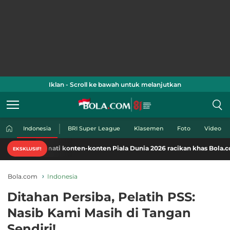
Iklan - Scroll ke bawah untuk melanjutkan
Indonesia
BRI Super League
Klasemen
Foto
Video
Nikmati konten-konten Piala Dunia 2026 racikan khas Bola.com. Klik di si
EKSKLUSIF!
Bola.com
Indonesia
Ditahan Persiba, Pelatih PSS:
Nasib Kami Masih di Tangan
Sendiri!