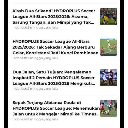
Kisah Dua Srikandi HYDROPLUS Soccer
League All-Stars 2025/2026: Asrama,
Sarung Tangan, dan Mimpi yang Tak
Pernah Padam
Indonesia
2 minggu yang lalu
HYDROPLUS Soccer League All-Stars
2025/2026: Tak Sekadar Ajang Berburu
Gelar, Konsistensi Jadi Kunci Pembinaan
Indonesia
2 minggu yang lalu
Dua Jalan, Satu Tujuan: Pengalaman
Inspiratif 2 Pemain HYDROPLUS Soccer
League All-Stars 2025/2026 Mengikuti
Seleksi Timnas Indonesia Putri
Indonesia
2 minggu yang lalu
Sepak Terjang Albianca Raula di
HYDROPLUS Soccer League: Menemukan
Jalan untuk Mengejar Mimpi ke Timnas
Indonesia Putri
Indonesia
3 minggu yang lalu