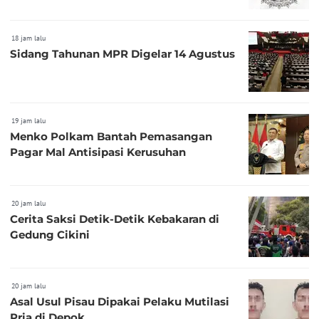
18 jam lalu
Sidang Tahunan MPR Digelar 14 Agustus
19 jam lalu
Menko Polkam Bantah Pemasangan
Pagar Mal Antisipasi Kerusuhan
20 jam lalu
Cerita Saksi Detik-Detik Kebakaran di
Gedung Cikini
20 jam lalu
Asal Usul Pisau Dipakai Pelaku Mutilasi
Pria di Depok