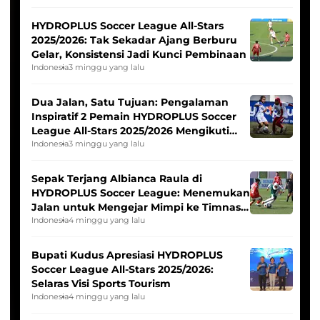
HYDROPLUS Soccer League All-Stars
2025/2026: Tak Sekadar Ajang Berburu
Gelar, Konsistensi Jadi Kunci Pembinaan
Indonesia
3 minggu yang lalu
Dua Jalan, Satu Tujuan: Pengalaman
Inspiratif 2 Pemain HYDROPLUS Soccer
League All-Stars 2025/2026 Mengikuti
Seleksi Timnas Indonesia Putri
Indonesia
3 minggu yang lalu
Sepak Terjang Albianca Raula di
HYDROPLUS Soccer League: Menemukan
Jalan untuk Mengejar Mimpi ke Timnas
Indonesia Putri
Indonesia
4 minggu yang lalu
Bupati Kudus Apresiasi HYDROPLUS
Soccer League All-Stars 2025/2026:
Selaras Visi Sports Tourism
Indonesia
4 minggu yang lalu