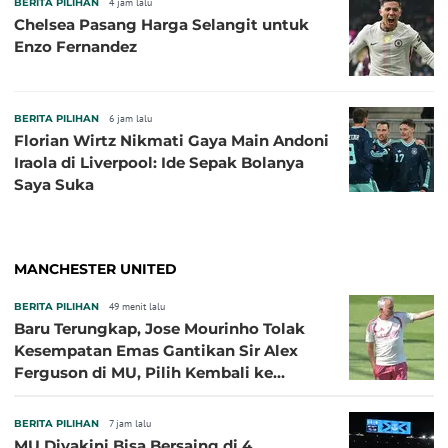
BERITA PILIHAN
4 jam lalu
Chelsea Pasang Harga Selangit untuk
Enzo Fernandez
BERITA PILIHAN
6 jam lalu
Florian Wirtz Nikmati Gaya Main Andoni
Iraola di Liverpool: Ide Sepak Bolanya
Saya Suka
MANCHESTER UNITED
BERITA PILIHAN
49 menit lalu
Baru Terungkap, Jose Mourinho Tolak
Kesempatan Emas Gantikan Sir Alex
Ferguson di MU, Pilih Kembali ke
Chelsea
BERITA PILIHAN
7 jam lalu
MU Diyakini Bisa Bersaing di 4