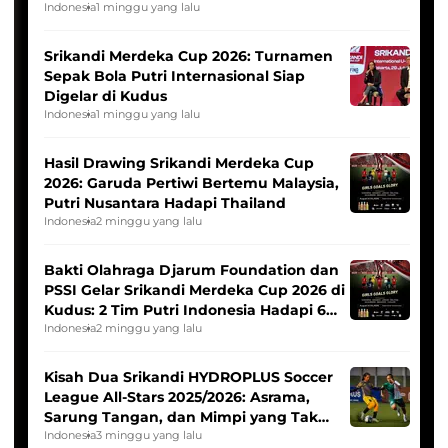
League
Indonesia
1 minggu yang lalu
Srikandi Merdeka Cup 2026: Turnamen
Sepak Bola Putri Internasional Siap
Digelar di Kudus
Indonesia
1 minggu yang lalu
Hasil Drawing Srikandi Merdeka Cup
2026: Garuda Pertiwi Bertemu Malaysia,
Putri Nusantara Hadapi Thailand
Indonesia
2 minggu yang lalu
Bakti Olahraga Djarum Foundation dan
PSSI Gelar Srikandi Merdeka Cup 2026 di
Kudus: 2 Tim Putri Indonesia Hadapi 6
Tim Asia
Indonesia
2 minggu yang lalu
Kisah Dua Srikandi HYDROPLUS Soccer
League All-Stars 2025/2026: Asrama,
Sarung Tangan, dan Mimpi yang Tak
Pernah Padam
Indonesia
3 minggu yang lalu