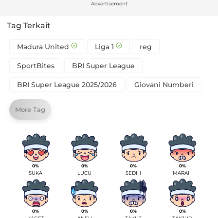
Advertisement
Tag Terkait
Madura United
Liga 1
reg
SportBites
BRI Super League
BRI Super League 2025/2026
Giovani Numberi
More Tag
0%
0%
0%
0%
SUKA
LUCU
SEDIH
MARAH
0%
0%
0%
0%