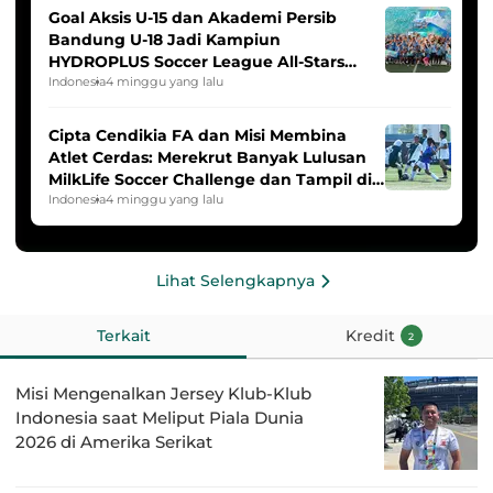
Goal Aksis U-15 dan Akademi Persib
Bandung U-18 Jadi Kampiun
HYDROPLUS Soccer League All-Stars
2025/2026
Indonesia
4 minggu yang lalu
Cipta Cendikia FA dan Misi Membina
Atlet Cerdas: Merekrut Banyak Lulusan
MilkLife Soccer Challenge dan Tampil di
HYDROPLUS Soccer League
Indonesia
4 minggu yang lalu
Lihat Selengkapnya
Terkait
Kredit
2
Misi Mengenalkan Jersey Klub-Klub
Indonesia saat Meliput Piala Dunia
2026 di Amerika Serikat