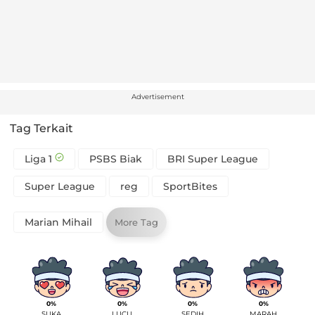
Advertisement
Tag Terkait
Liga 1
PSBS Biak
BRI Super League
Super League
reg
SportBites
Marian Mihail
More Tag
0%
0%
0%
0%
SUKA
LUCU
SEDIH
MARAH