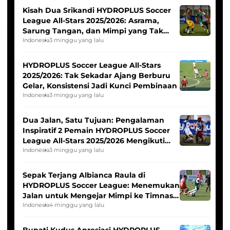
Kisah Dua Srikandi HYDROPLUS Soccer
League All-Stars 2025/2026: Asrama,
Sarung Tangan, dan Mimpi yang Tak
Pernah Padam
Indonesia
3 minggu yang lalu
HYDROPLUS Soccer League All-Stars
2025/2026: Tak Sekadar Ajang Berburu
Gelar, Konsistensi Jadi Kunci Pembinaan
Indonesia
3 minggu yang lalu
Dua Jalan, Satu Tujuan: Pengalaman
Inspiratif 2 Pemain HYDROPLUS Soccer
League All-Stars 2025/2026 Mengikuti
Seleksi Timnas Indonesia Putri
Indonesia
3 minggu yang lalu
Sepak Terjang Albianca Raula di
HYDROPLUS Soccer League: Menemukan
Jalan untuk Mengejar Mimpi ke Timnas
Indonesia Putri
Indonesia
4 minggu yang lalu