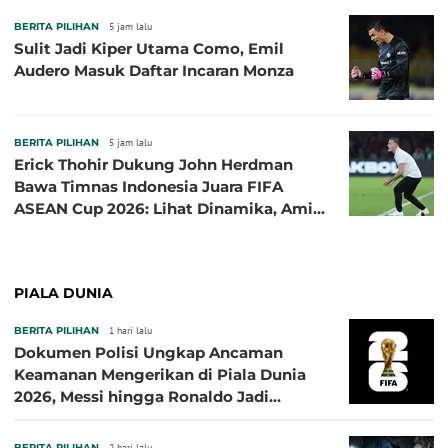
BERITA PILIHAN
5 jam lalu
Sulit Jadi Kiper Utama Como, Emil
Audero Masuk Daftar Incaran Monza
BERITA PILIHAN
5 jam lalu
Erick Thohir Dukung John Herdman
Bawa Timnas Indonesia Juara FIFA
ASEAN Cup 2026: Lihat Dinamika, Amit-
Amit Nanti Ada Pemain Cedera
PIALA DUNIA
BERITA PILIHAN
1 hari lalu
Dokumen Polisi Ungkap Ancaman
Keamanan Mengerikan di Piala Dunia
2026, Messi hingga Ronaldo Jadi
Sasaran
BERITA PILIHAN
2 hari lalu