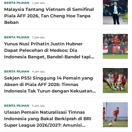
BERITA PILIHAN
1 jam lalu
Malaysia Tantang Vietnam di Semifinal
Piala AFF 2026, Tan Cheng Hoe Tanpa
Beban
BERITA PILIHAN
2 jam lalu
Yunus Nusi Prihatin Justin Hubner
Dapat Pelecehan di Medsos: Dia
Indonesia Banget, Bandel-Bandel tapi
Semangat Garudanya Sangat Tinggi
BERITA PILIHAN
4 jam lalu
Sekjen PSSI Singgung 14 Pemain yang
Absen di Piala AFF 2026: Timnas
Indonesia Tak Turun dengan Kekuatan
Terbaik
BERITA PILIHAN
5 jam lalu
Ulasan Pemain Naturalisasi Timnas
Indonesia yang Bakal Berkiprah di BRI
Super League 2026/2027: Amunisi
Persib Makin Megah!