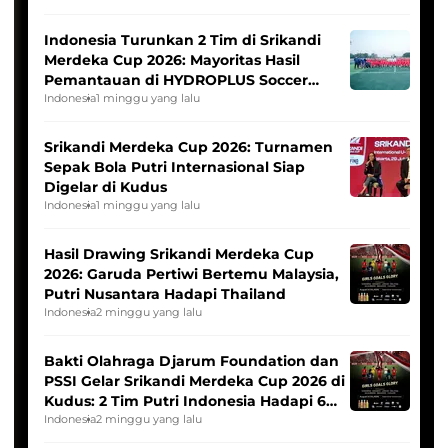
Indonesia Turunkan 2 Tim di Srikandi
Merdeka Cup 2026: Mayoritas Hasil
Pemantauan di HYDROPLUS Soccer
League
Indonesia
1 minggu yang lalu
Srikandi Merdeka Cup 2026: Turnamen
Sepak Bola Putri Internasional Siap
Digelar di Kudus
Indonesia
1 minggu yang lalu
Hasil Drawing Srikandi Merdeka Cup
2026: Garuda Pertiwi Bertemu Malaysia,
Putri Nusantara Hadapi Thailand
Indonesia
2 minggu yang lalu
Bakti Olahraga Djarum Foundation dan
PSSI Gelar Srikandi Merdeka Cup 2026 di
Kudus: 2 Tim Putri Indonesia Hadapi 6
Tim Asia
Indonesia
2 minggu yang lalu