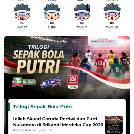
0%
0%
0%
0%
KAGET
ANEH
TAKUT
TAKJUB
Trilogi Sepak Bola Putri
Inilah Skuad Garuda Pertiwi dan Putri
Nusantara di Srikandi Merdeka Cup 2026
Indonesia
4 hari yang lalu