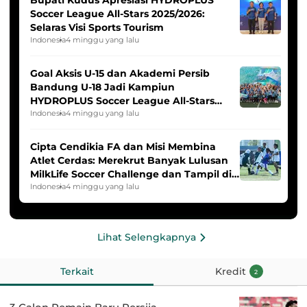
Bupati Kudus Apresiasi HYDROPLUS
Soccer League All-Stars 2025/2026:
Selaras Visi Sports Tourism
Indonesia
4 minggu yang lalu
Goal Aksis U-15 dan Akademi Persib
Bandung U-18 Jadi Kampiun
HYDROPLUS Soccer League All-Stars
2025/2026
Indonesia
4 minggu yang lalu
Cipta Cendikia FA dan Misi Membina
Atlet Cerdas: Merekrut Banyak Lulusan
MilkLife Soccer Challenge dan Tampil di
HYDROPLUS Soccer League
Indonesia
4 minggu yang lalu
Lihat Selengkapnya
Terkait
Kredit
2