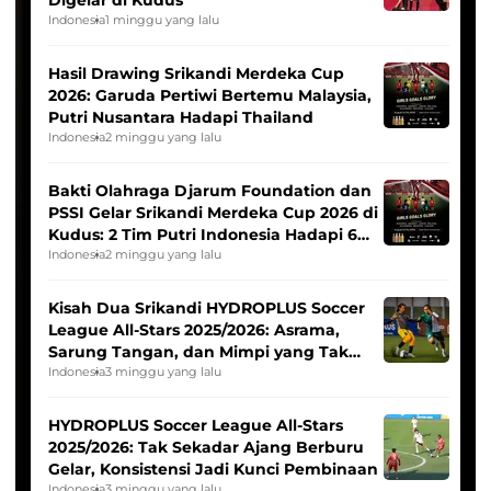
Digelar di Kudus
Indonesia
1 minggu yang lalu
Hasil Drawing Srikandi Merdeka Cup
2026: Garuda Pertiwi Bertemu Malaysia,
Putri Nusantara Hadapi Thailand
Indonesia
2 minggu yang lalu
Bakti Olahraga Djarum Foundation dan
PSSI Gelar Srikandi Merdeka Cup 2026 di
Kudus: 2 Tim Putri Indonesia Hadapi 6
Tim Asia
Indonesia
2 minggu yang lalu
Kisah Dua Srikandi HYDROPLUS Soccer
League All-Stars 2025/2026: Asrama,
Sarung Tangan, dan Mimpi yang Tak
Pernah Padam
Indonesia
3 minggu yang lalu
HYDROPLUS Soccer League All-Stars
2025/2026: Tak Sekadar Ajang Berburu
Gelar, Konsistensi Jadi Kunci Pembinaan
Indonesia
3 minggu yang lalu