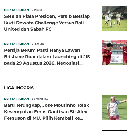
BERITA PILIHAN
7 jam lalu
Setelah Piala Presiden, Persib Bersiap
Ikuti Dewata Challenge Versus Bali
United dan Sabah FC
BERITA PILIHAN
8 jam lalu
Persija Belum Pasti Hanya Lawan
Brisbane Roar dalam Launching di JIS
pada 29 Agustus 2026, Negosiasi
dengan Beberapa Klub
LIGA INGGRIS
BERITA PILIHAN
18 menit lalu
Baru Terungkap, Jose Mourinho Tolak
Kesempatan Emas Gantikan Sir Alex
Ferguson di MU, Pilih Kembali ke
Chelsea