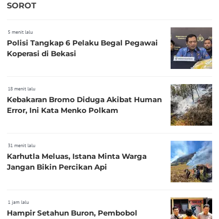
SOROT
5 menit lalu
Polisi Tangkap 6 Pelaku Begal Pegawai
Koperasi di Bekasi
18 menit lalu
Kebakaran Bromo Diduga Akibat Human
Error, Ini Kata Menko Polkam
31 menit lalu
Karhutla Meluas, Istana Minta Warga
Jangan Bikin Percikan Api
1 jam lalu
Hampir Setahun Buron, Pembobol