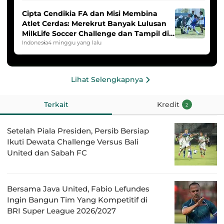
Cipta Cendikia FA dan Misi Membina
Atlet Cerdas: Merekrut Banyak Lulusan
MilkLife Soccer Challenge dan Tampil di
HYDROPLUS Soccer League
Indonesia
4 minggu yang lalu
Lihat Selengkapnya
Terkait
Kredit
2
Setelah Piala Presiden, Persib Bersiap
Ikuti Dewata Challenge Versus Bali
United dan Sabah FC
Bersama Java United, Fabio Lefundes
Ingin Bangun Tim Yang Kompetitif di
BRI Super League 2026/2027