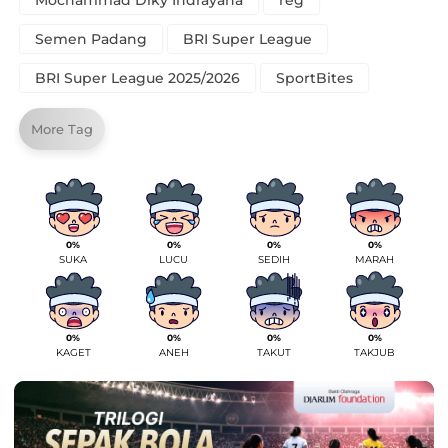
Mochammad Diky Indrayana
reg
Semen Padang
BRI Super League
BRI Super League 2025/2026
SportBites
More Tag
0%
0%
0%
0%
SUKA
LUCU
SEDIH
MARAH
0%
0%
0%
0%
KAGET
ANEH
TAKUT
TAKJUB