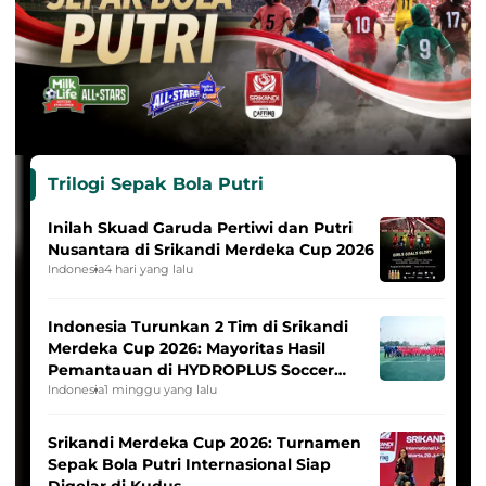
Trilogi Sepak Bola Putri
Inilah Skuad Garuda Pertiwi dan Putri
Nusantara di Srikandi Merdeka Cup 2026
Indonesia
4 hari yang lalu
Indonesia Turunkan 2 Tim di Srikandi
Merdeka Cup 2026: Mayoritas Hasil
Pemantauan di HYDROPLUS Soccer
League
Indonesia
1 minggu yang lalu
Srikandi Merdeka Cup 2026: Turnamen
Sepak Bola Putri Internasional Siap