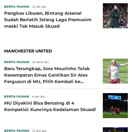
BERITA PILIHAN
12 jam lalu
Pangkas Liburan, Bintang Arsenal
Sudah Berlatih Jelang Laga Pramusim
meski Tak Masuk Skuad
MANCHESTER UNITED
BERITA PILIHAN
18 menit lalu
Baru Terungkap, Jose Mourinho Tolak
Kesempatan Emas Gantikan Sir Alex
Ferguson di MU, Pilih Kembali ke
Chelsea
BERITA PILIHAN
6 jam lalu
MU Diyakini Bisa Bersaing di 4
Kompetisi: Kuncinya Kedalaman Skuad!
BERITA PILIHAN
13 jam lalu