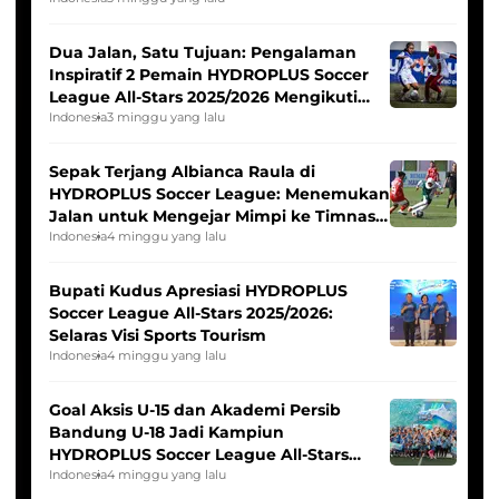
Dua Jalan, Satu Tujuan: Pengalaman
Inspiratif 2 Pemain HYDROPLUS Soccer
League All-Stars 2025/2026 Mengikuti
Seleksi Timnas Indonesia Putri
Indonesia
3 minggu yang lalu
Sepak Terjang Albianca Raula di
HYDROPLUS Soccer League: Menemukan
Jalan untuk Mengejar Mimpi ke Timnas
Indonesia Putri
Indonesia
4 minggu yang lalu
Bupati Kudus Apresiasi HYDROPLUS
Soccer League All-Stars 2025/2026:
Selaras Visi Sports Tourism
Indonesia
4 minggu yang lalu
Goal Aksis U-15 dan Akademi Persib
Bandung U-18 Jadi Kampiun
HYDROPLUS Soccer League All-Stars
2025/2026
Indonesia
4 minggu yang lalu