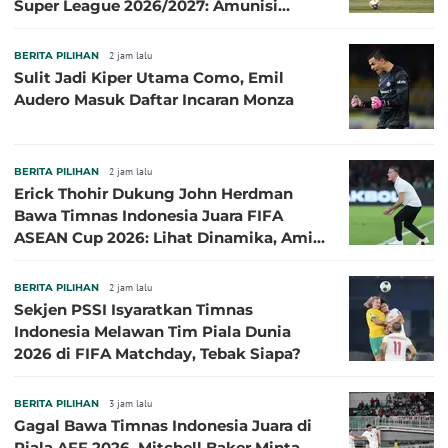
Super League 2026/2027: Amunisi
Persib Makin Megah!
BERITA PILIHAN
2 jam lalu
Sulit Jadi Kiper Utama Como, Emil
Audero Masuk Daftar Incaran Monza
BERITA PILIHAN
2 jam lalu
Erick Thohir Dukung John Herdman
Bawa Timnas Indonesia Juara FIFA
ASEAN Cup 2026: Lihat Dinamika, Amit-
Amit Nanti Ada Pemain Cedera
BERITA PILIHAN
2 jam lalu
Sekjen PSSI Isyaratkan Timnas
Indonesia Melawan Tim Piala Dunia
2026 di FIFA Matchday, Tebak Siapa?
BERITA PILIHAN
3 jam lalu
Gagal Bawa Timnas Indonesia Juara di
Piala AFF 2026, Mitchell Baker Minta