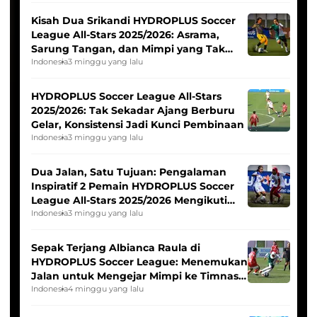
Kisah Dua Srikandi HYDROPLUS Soccer
League All-Stars 2025/2026: Asrama,
Sarung Tangan, dan Mimpi yang Tak
Pernah Padam
Indonesia
3 minggu yang lalu
HYDROPLUS Soccer League All-Stars
2025/2026: Tak Sekadar Ajang Berburu
Gelar, Konsistensi Jadi Kunci Pembinaan
Indonesia
3 minggu yang lalu
Dua Jalan, Satu Tujuan: Pengalaman
Inspiratif 2 Pemain HYDROPLUS Soccer
League All-Stars 2025/2026 Mengikuti
Seleksi Timnas Indonesia Putri
Indonesia
3 minggu yang lalu
Sepak Terjang Albianca Raula di
HYDROPLUS Soccer League: Menemukan
Jalan untuk Mengejar Mimpi ke Timnas
Indonesia Putri
Indonesia
4 minggu yang lalu