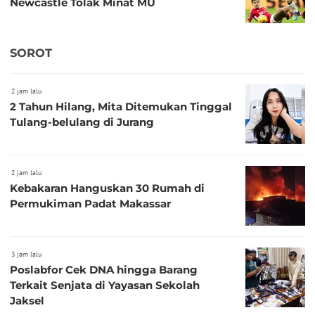
Newcastle Tolak Minat MU
SOROT
2 jam lalu
2 Tahun Hilang, Mita Ditemukan Tinggal
Tulang-belulang di Jurang
2 jam lalu
Kebakaran Hanguskan 30 Rumah di
Permukiman Padat Makassar
3 jam lalu
Poslabfor Cek DNA hingga Barang
Terkait Senjata di Yayasan Sekolah
Jaksel