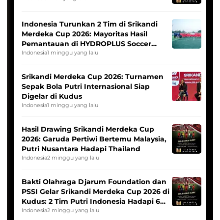
Indonesia Turunkan 2 Tim di Srikandi
Merdeka Cup 2026: Mayoritas Hasil
Pemantauan di HYDROPLUS Soccer
League
Indonesia
1 minggu yang lalu
Srikandi Merdeka Cup 2026: Turnamen
Sepak Bola Putri Internasional Siap
Digelar di Kudus
Indonesia
1 minggu yang lalu
Hasil Drawing Srikandi Merdeka Cup
2026: Garuda Pertiwi Bertemu Malaysia,
Putri Nusantara Hadapi Thailand
Indonesia
2 minggu yang lalu
Bakti Olahraga Djarum Foundation dan
PSSI Gelar Srikandi Merdeka Cup 2026 di
Kudus: 2 Tim Putri Indonesia Hadapi 6
Tim Asia
Indonesia
2 minggu yang lalu