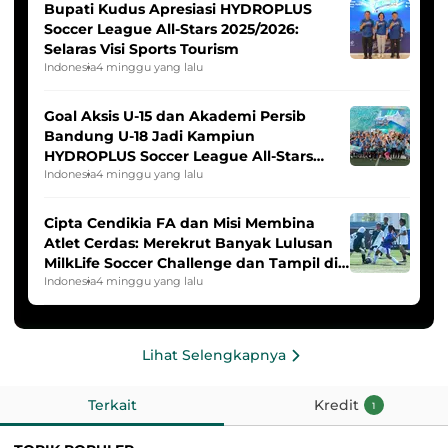
Bupati Kudus Apresiasi HYDROPLUS
Soccer League All-Stars 2025/2026:
Selaras Visi Sports Tourism
Indonesia
4 minggu yang lalu
Goal Aksis U-15 dan Akademi Persib
Bandung U-18 Jadi Kampiun
HYDROPLUS Soccer League All-Stars
2025/2026
Indonesia
4 minggu yang lalu
Cipta Cendikia FA dan Misi Membina
Atlet Cerdas: Merekrut Banyak Lulusan
MilkLife Soccer Challenge dan Tampil di
HYDROPLUS Soccer League
Indonesia
4 minggu yang lalu
Lihat Selengkapnya
Terkait
Kredit
1