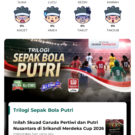
SUKA
LUCU
SEDIH
MARAH
0%
0%
0%
0%
KAGET
ANEH
TAKUT
TAKJUB
Trilogi Sepak Bola Putri
Inilah Skuad Garuda Pertiwi dan Putri
Nusantara di Srikandi Merdeka Cup 2026
Indonesia
4 hari yang lalu