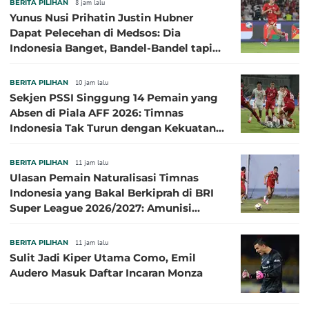
BERITA PILIHAN
8 jam lalu
Yunus Nusi Prihatin Justin Hubner
Dapat Pelecehan di Medsos: Dia
Indonesia Banget, Bandel-Bandel tapi
Semangat Garudanya Sangat Tinggi
BERITA PILIHAN
10 jam lalu
Sekjen PSSI Singgung 14 Pemain yang
Absen di Piala AFF 2026: Timnas
Indonesia Tak Turun dengan Kekuatan
Terbaik
BERITA PILIHAN
11 jam lalu
Ulasan Pemain Naturalisasi Timnas
Indonesia yang Bakal Berkiprah di BRI
Super League 2026/2027: Amunisi
Persib Makin Megah!
BERITA PILIHAN
11 jam lalu
Sulit Jadi Kiper Utama Como, Emil
Audero Masuk Daftar Incaran Monza