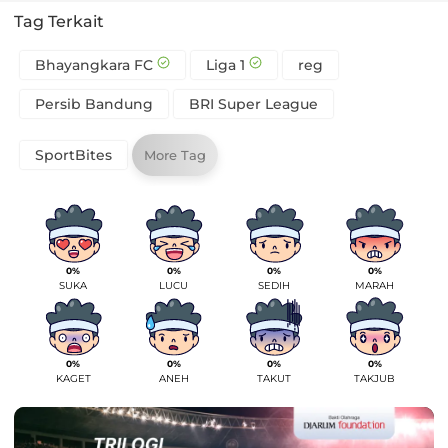
Tag Terkait
Bhayangkara FC
Liga 1
reg
Persib Bandung
BRI Super League
SportBites
More Tag
0%
0%
0%
0%
SUKA
LUCU
SEDIH
MARAH
0%
0%
0%
0%
KAGET
ANEH
TAKUT
TAKJUB