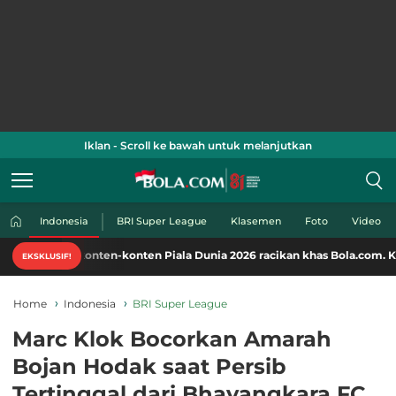
Iklan - Scroll ke bawah untuk melanjutkan
Indonesia
BRI Super League
Klasemen
Foto
Video
onten-konten Piala Dunia 2026 racikan khas Bola.com. Klik di sini!
EKSKLUSIF!
Home
Indonesia
BRI Super League
Marc Klok Bocorkan Amarah
Bojan Hodak saat Persib
Tertinggal dari Bhayangkara FC,