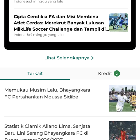
2025/2026
Indonesia
3 minggu yang lalu
Cipta Cendikia FA dan Misi Membina
Atlet Cerdas: Merekrut Banyak Lulusan
MilkLife Soccer Challenge dan Tampil di
HYDROPLUS Soccer League
Indonesia
4 minggu yang lalu
Lihat Selengkapnya
Terkait
Kredit
2
Memukau Musim Lalu, Bhayangkara
FC Pertahankan Moussa Sidibe
Statistik Ciamik Allano Lima, Senjata
Baru Lini Serang Bhayangkara FC di
Super League 2026/2027