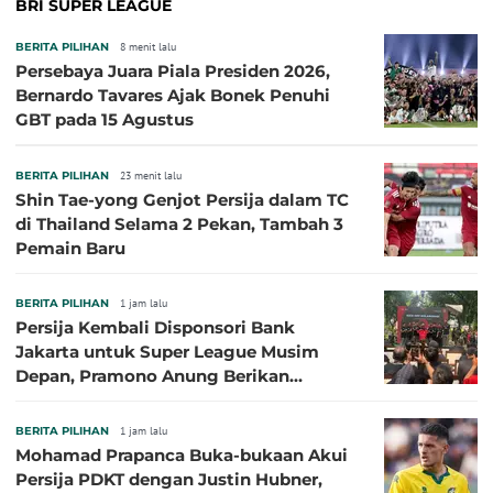
BRI SUPER LEAGUE
BERITA PILIHAN
8 menit lalu
Persebaya Juara Piala Presiden 2026,
Bernardo Tavares Ajak Bonek Penuhi
GBT pada 15 Agustus
BERITA PILIHAN
23 menit lalu
Shin Tae-yong Genjot Persija dalam TC
di Thailand Selama 2 Pekan, Tambah 3
Pemain Baru
BERITA PILIHAN
1 jam lalu
Persija Kembali Disponsori Bank
Jakarta untuk Super League Musim
Depan, Pramono Anung Berikan
Penjelasan terkait Dukungan BUMD
BERITA PILIHAN
1 jam lalu
Mohamad Prapanca Buka-bukaan Akui
Persija PDKT dengan Justin Hubner,