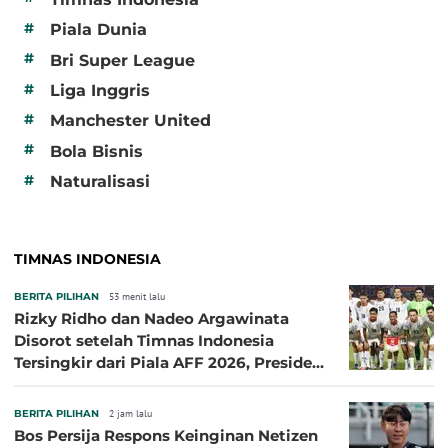
#
Piala Dunia
#
Bri Super League
#
Liga Inggris
#
Manchester United
#
Bola Bisnis
#
Naturalisasi
TIMNAS INDONESIA
BERITA PILIHAN
53 menit lalu
Rizky Ridho dan Nadeo Argawinata
Disorot setelah Timnas Indonesia
Tersingkir dari Piala AFF 2026, Presiden
Persija Pasang Badan
BERITA PILIHAN
2 jam lalu
Bos Persija Respons Keinginan Netizen