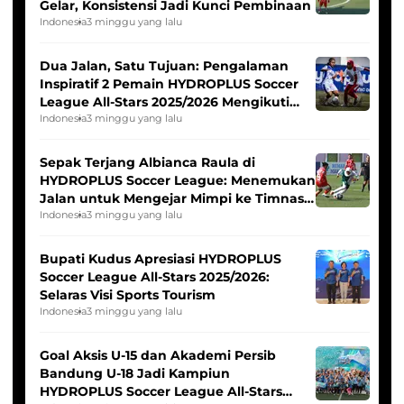
Gelar, Konsistensi Jadi Kunci Pembinaan
Indonesia
3 minggu yang lalu
Dua Jalan, Satu Tujuan: Pengalaman
Inspiratif 2 Pemain HYDROPLUS Soccer
League All-Stars 2025/2026 Mengikuti
Seleksi Timnas Indonesia Putri
Indonesia
3 minggu yang lalu
Sepak Terjang Albianca Raula di
HYDROPLUS Soccer League: Menemukan
Jalan untuk Mengejar Mimpi ke Timnas
Indonesia Putri
Indonesia
3 minggu yang lalu
Bupati Kudus Apresiasi HYDROPLUS
Soccer League All-Stars 2025/2026:
Selaras Visi Sports Tourism
Indonesia
3 minggu yang lalu
Goal Aksis U-15 dan Akademi Persib
Bandung U-18 Jadi Kampiun
HYDROPLUS Soccer League All-Stars