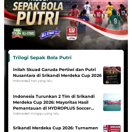
Trilogi Sepak Bola Putri
Inilah Skuad Garuda Pertiwi dan Putri
Nusantara di Srikandi Merdeka Cup 2026
Indonesia
3 hari yang lalu
Indonesia Turunkan 2 Tim di Srikandi
Merdeka Cup 2026: Mayoritas Hasil
Pemantauan di HYDROPLUS Soccer
League
Indonesia
1 minggu yang lalu
Srikandi Merdeka Cup 2026: Turnamen