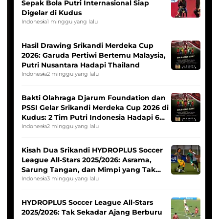
Sepak Bola Putri Internasional Siap
Digelar di Kudus
Indonesia
1 minggu yang lalu
Hasil Drawing Srikandi Merdeka Cup
2026: Garuda Pertiwi Bertemu Malaysia,
Putri Nusantara Hadapi Thailand
Indonesia
2 minggu yang lalu
Bakti Olahraga Djarum Foundation dan
PSSI Gelar Srikandi Merdeka Cup 2026 di
Kudus: 2 Tim Putri Indonesia Hadapi 6
Tim Asia
Indonesia
2 minggu yang lalu
Kisah Dua Srikandi HYDROPLUS Soccer
League All-Stars 2025/2026: Asrama,
Sarung Tangan, dan Mimpi yang Tak
Pernah Padam
Indonesia
3 minggu yang lalu
HYDROPLUS Soccer League All-Stars
2025/2026: Tak Sekadar Ajang Berburu