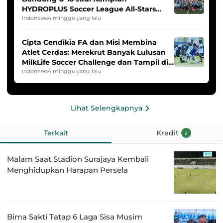
HYDROPLUS Soccer League All-Stars
2025/2026
Indonesia
4 minggu yang lalu
Cipta Cendikia FA dan Misi Membina
Atlet Cerdas: Merekrut Banyak Lulusan
MilkLife Soccer Challenge dan Tampil di
HYDROPLUS Soccer League
Indonesia
4 minggu yang lalu
Lihat Selengkapnya
Terkait
Kredit
2
Malam Saat Stadion Surajaya Kembali
Menghidupkan Harapan Persela
Bima Sakti Tatap 6 Laga Sisa Musim