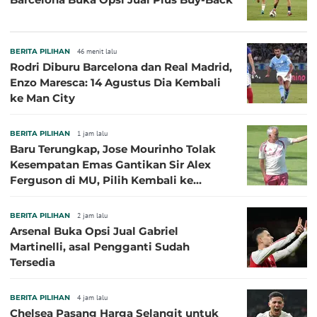
BERITA PILIHAN
46 menit lalu
Rodri Diburu Barcelona dan Real Madrid,
Enzo Maresca: 14 Agustus Dia Kembali
ke Man City
BERITA PILIHAN
1 jam lalu
Baru Terungkap, Jose Mourinho Tolak
Kesempatan Emas Gantikan Sir Alex
Ferguson di MU, Pilih Kembali ke
Chelsea
BERITA PILIHAN
2 jam lalu
Arsenal Buka Opsi Jual Gabriel
Martinelli, asal Pengganti Sudah
Tersedia
BERITA PILIHAN
4 jam lalu
Chelsea Pasang Harga Selangit untuk