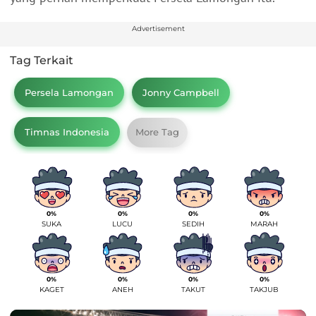
Advertisement
Tag Terkait
Persela Lamongan
Jonny Campbell
Timnas Indonesia
More Tag
0%
0%
0%
0%
SUKA
LUCU
SEDIH
MARAH
0%
0%
0%
0%
KAGET
ANEH
TAKUT
TAKJUB