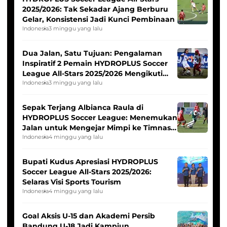
2025/2026: Tak Sekadar Ajang Berburu
Gelar, Konsistensi Jadi Kunci Pembinaan
Indonesia
3 minggu yang lalu
Dua Jalan, Satu Tujuan: Pengalaman
Inspiratif 2 Pemain HYDROPLUS Soccer
League All-Stars 2025/2026 Mengikuti
Seleksi Timnas Indonesia Putri
Indonesia
3 minggu yang lalu
Sepak Terjang Albianca Raula di
HYDROPLUS Soccer League: Menemukan
Jalan untuk Mengejar Mimpi ke Timnas
Indonesia Putri
Indonesia
4 minggu yang lalu
Bupati Kudus Apresiasi HYDROPLUS
Soccer League All-Stars 2025/2026:
Selaras Visi Sports Tourism
Indonesia
4 minggu yang lalu
Goal Aksis U-15 dan Akademi Persib
Bandung U-18 Jadi Kampiun