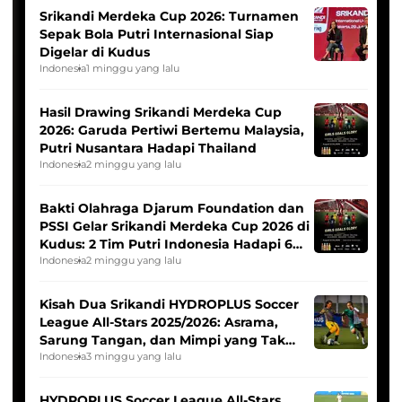
Srikandi Merdeka Cup 2026: Turnamen
Sepak Bola Putri Internasional Siap
Digelar di Kudus
Indonesia
1 minggu yang lalu
Hasil Drawing Srikandi Merdeka Cup
2026: Garuda Pertiwi Bertemu Malaysia,
Putri Nusantara Hadapi Thailand
Indonesia
2 minggu yang lalu
Bakti Olahraga Djarum Foundation dan
PSSI Gelar Srikandi Merdeka Cup 2026 di
Kudus: 2 Tim Putri Indonesia Hadapi 6
Tim Asia
Indonesia
2 minggu yang lalu
Kisah Dua Srikandi HYDROPLUS Soccer
League All-Stars 2025/2026: Asrama,
Sarung Tangan, dan Mimpi yang Tak
Pernah Padam
Indonesia
3 minggu yang lalu
HYDROPLUS Soccer League All-Stars