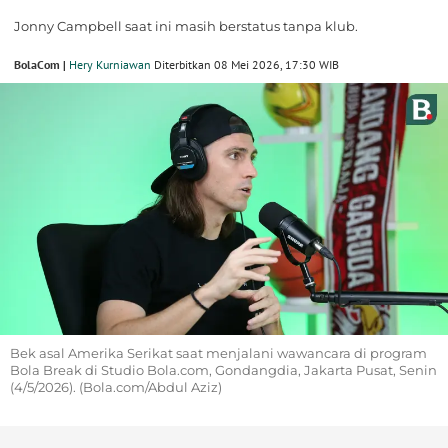
Jonny Campbell saat ini masih berstatus tanpa klub.
BolaCom |
Hery Kurniawan
Diterbitkan 08 Mei 2026, 17:30 WIB
Bek asal Amerika Serikat saat menjalani wawancara di program
Bola Break di Studio Bola.com, Gondangdia, Jakarta Pusat, Senin
(4/5/2026). (Bola.com/Abdul Aziz)