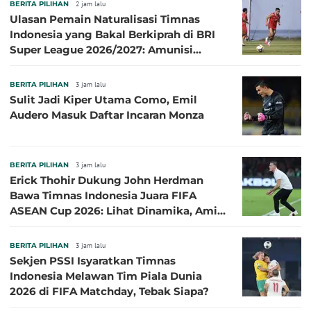
BERITA PILIHAN
2 jam lalu
Ulasan Pemain Naturalisasi Timnas
Indonesia yang Bakal Berkiprah di BRI
Super League 2026/2027: Amunisi
Persib Makin Megah!
BERITA PILIHAN
3 jam lalu
Sulit Jadi Kiper Utama Como, Emil
Audero Masuk Daftar Incaran Monza
BERITA PILIHAN
3 jam lalu
Erick Thohir Dukung John Herdman
Bawa Timnas Indonesia Juara FIFA
ASEAN Cup 2026: Lihat Dinamika, Amit-
Amit Nanti Ada Pemain Cedera
BERITA PILIHAN
3 jam lalu
Sekjen PSSI Isyaratkan Timnas
Indonesia Melawan Tim Piala Dunia
2026 di FIFA Matchday, Tebak Siapa?