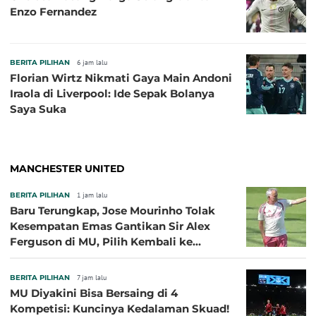
Enzo Fernandez
BERITA PILIHAN
6 jam lalu
Florian Wirtz Nikmati Gaya Main Andoni
Iraola di Liverpool: Ide Sepak Bolanya
Saya Suka
MANCHESTER UNITED
BERITA PILIHAN
1 jam lalu
Baru Terungkap, Jose Mourinho Tolak
Kesempatan Emas Gantikan Sir Alex
Ferguson di MU, Pilih Kembali ke
Chelsea
BERITA PILIHAN
7 jam lalu
MU Diyakini Bisa Bersaing di 4
Kompetisi: Kuncinya Kedalaman Skuad!