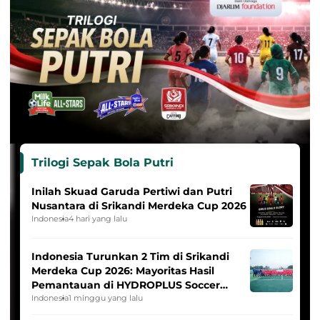
Trilogi Sepak Bola Putri
Inilah Skuad Garuda Pertiwi dan Putri
Nusantara di Srikandi Merdeka Cup 2026
Indonesia
4 hari yang lalu
Indonesia Turunkan 2 Tim di Srikandi
Merdeka Cup 2026: Mayoritas Hasil
Pemantauan di HYDROPLUS Soccer
League
Indonesia
1 minggu yang lalu