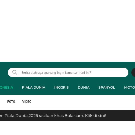
ONESIA
PIALA DUNIA
INGGRIS
DUNIA
SPANYOL
MOTO
FOTO
VIDEO
 Piala Dunia 2026 racikan khas Bola.com. Klik di sini!