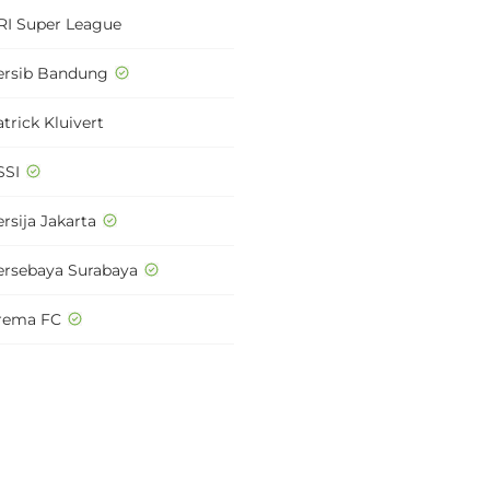
RI Super League
ersib Bandung
trick Kluivert
SSI
rsija Jakarta
ersebaya Surabaya
rema FC