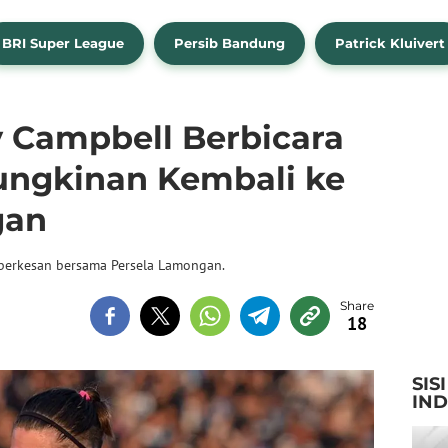
BRI Super League
Persib Bandung
Patrick Kluivert
y Campbell Berbicara
ngkinan Kembali ke
gan
berkesan bersama Persela Lamongan.
18
SIS
IN