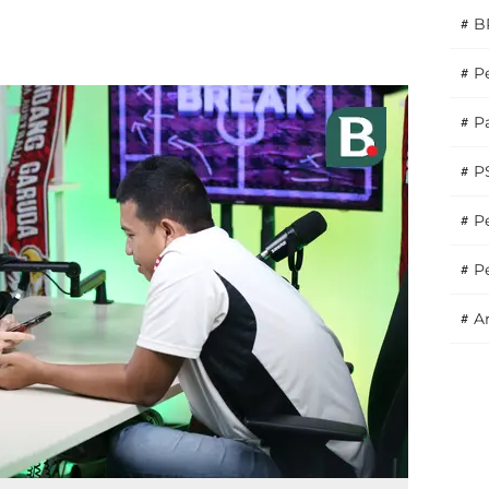
#
B
#
P
#
Pa
#
P
#
Pe
#
P
#
A