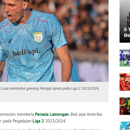
5 
Be
Pi
Sp
Ju
l usai membobol gawang Persijap Jepara pada Liga 2 2023/2024,
 semusim membela
Persela Lamongan
. Bek asal Amerika
ir pada Pegadaian
Liga 2
2023/2024.